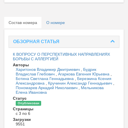
Состав номера
О номере
ОБЗОРНАЯ СТАТЬЯ
К ВОПРОСУ О ПЕРСПЕКТИВНЫХ НАПРАВЛЕНИЯХ
БОРЬБЫ С АЛЛЕРГИЕЙ
Авторы
Харитонов Владимир Дмитриевич
,
Будрик
Владислав Глебович
,
Агаркова Евгения Юрьевна
,
Ботина Светлана Геннадьевна
,
Березкина Ксения
Александровна
,
Кручинин Александр Геннадьевич
,
Пономарев Аркадий Николаевич
,
Мельникова
Елена Ивановна
Статус
Опубликован
Страницы
с 3 по 6
Загрузки
9551