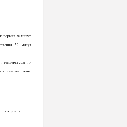
ие первых 30 минут.
те­чении 50 минут
т тем­пературы
t
и
тве эквивалентного
ны на рис. 2.