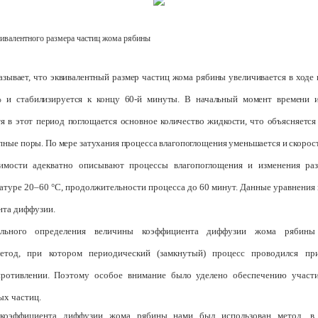
вивалентного размера частиц жома рябины
зывает, что эквивалентный размер частиц жома рябины увеличивается в ходе
 и стабилизи­руется к концу 60-й минуты. В начальный момент времени и
тя в этот период поглощается основное количество жид­кости, что объясняетс
упные поры. По мере затухания процесса влагопоглощения уменьшается и скорост
имости адекватно описывают процессы влагопоглощения и изменения ра
туре 20–60 °С, про­должительности процесса до 60 минут. Данные уравнения
нта диффузии.
ального определения величины коэффициента диффузии жома рябины 
етод, при котором периоди­ческий (замкнутый) процесс проводился п
ротивлении. Поэтому особое внимание было уделено обеспечению участи
ых частиц.
коэффициента диффузии жома рябины нами был использован метод, в 