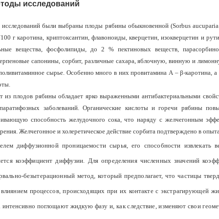
етоды исследований
а исследований были выбраны плоды рябины обыкновенной (Sorbus aucuparia
100 г каротина, криптоксантин, флавоноиды, кверцетин, изокверце­тин и рут
ьные вещества, фосфолипиды, до 2 % пектиновых ве­ществ, парасорбин
терпеновые сапонины, сорбит, различные сахара, яблочную, винную и лимон
поливитаминное сырье. Особенно много в них провитамина А – β-каротина, а
оты.
т из плодов рябины обладает ярко выраженными антибактериальными свой
опаратифозных забо­леваний. Органические кислоты и горечи рябины по­
ривающую способность желудочного сока, что наряду с желче­гонным эффе
ения. Желчегонное и холеретическое действие сор­бита подтверждено в опыта
елем диффузионной прони­цаемости сырья, его способности извлекать в
яется коэффициент диф­фузии. Для определения численных значений коэф­
рвально-бе­зытерационный метод, который предполагает, что частицы твер
 влиянием процессов, происходящих при их контакте с экстрагирующей ж
 интенсивно поглощают жидкую фазу и, как следствие, изменяют свои геоме