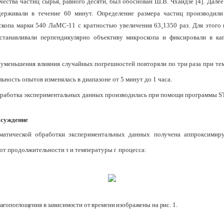
чества частиц сырья, равного десяти, был обоснован Ш.В. Чхаидзе [4]. Дале
ыдерживали в течение 60 минут. Опреде­ление размера частиц производи
скопа марки 540 ЛаМС-11 с крат­ностью увеличения 63
¸
1350 раз. Для этого 
устанавливали перпенди­кулярно объективу микроскопа и фиксировали в ка­
уменьшения влияния случай­ных погрешностей повторяли по три раза при тем
ьность опытов изменялась в диапазоне от 5 минут до 1 часа.
работка экспериментальных данных производилась при помощи программы
S
бсуждение
ематической обработки экспе­риментальных данных получена аппроксимир
от продолжительно­сти
τ и температуры
t
процесса:
агопоглощения в зависимости от времени изображены на рис
. 1.