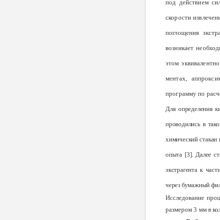
под действием си
скорости извлечен
поглощения экстр
возникает необход
этом экви­валентн
ментах, аппрокси
программу по расч
Для определения ки
проводились в тако
химический ста­кан 
опыта [3]. Далее с
экстрагента к час
через бумажный фил
Исследование проц
размером
3 мм
в ко