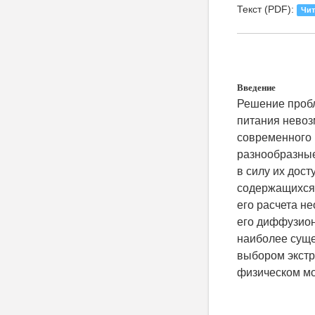
Текст (PDF):
Чит
Введение
Решение пробл
питания невоз
современного 
разно­образные
в силу их дост
содержащихся 
его расчета н
его диффузион
наиболее суще
выбором экстр
физическом мо