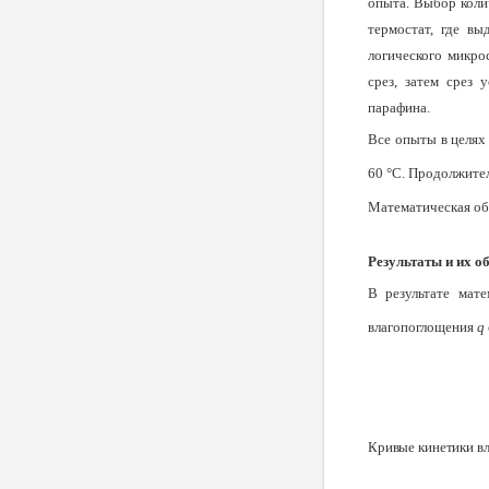
опыта. Выбор коли­
термо­стат, где в
логического микро
срез, затем срез 
парафина.
Все опыты в целях 
60 °С. Продолжител
Математическая об
Результаты и их о
В результате мат
влагопоглощения
q
Кривые кинетики вл