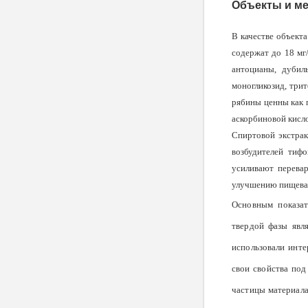
Объекты и м
В качестве объект
содержат до 18 мг/
антоцианы, дубил
моногликозид, три
ря­бины ценны как 
аскорбиновой кисл
Спиртовой экстрак
возбудителей тиф
усиливают перева
улучшению пищева­р
Основным показат
твердой фазы явл
использовали инте
свои свойства под
частицы материала