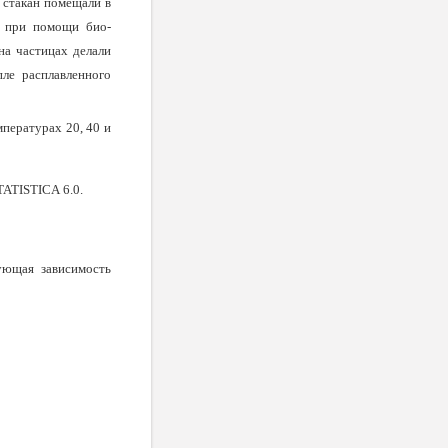
е стакан помещали в
ли при помощи био­
на части­цах делали
пле расплавленного
пе­ратурах 20, 40 и
TATISTICA
6.0.
ующая зависимость