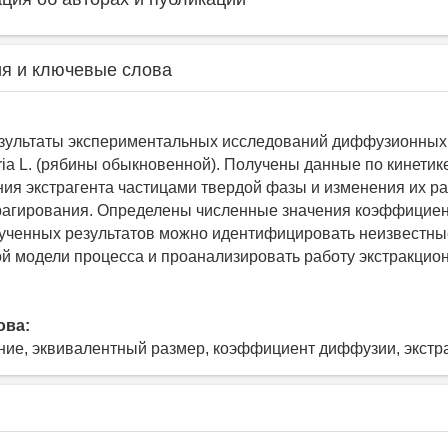
я и ключевые слова
зультаты экспериментальных исследований диффузионных
ria L. (рябины обыкновенной). Получены данные по кинетик
ия экстрагента частицами твердой фазы и изменения их р
рагирования. Определены численные значения коэффицие
ученных результатов можно идентифицировать неизвестн
й модели процесса и проанализировать работу экстракцио
ова:
ие, эквивалентный размер, коэффициент диффузии, экстр