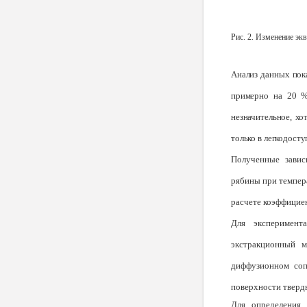
Рис. 2. Изменение эк
Анализ данных пока
примерно на 20 %
незначительное, хо
только в легкодост
Полученные завис
рябины при темпера
расчете коэффици­е
Для эксперимент
экстракционный м
диффузионном соп
поверхности тверд
Для определения 