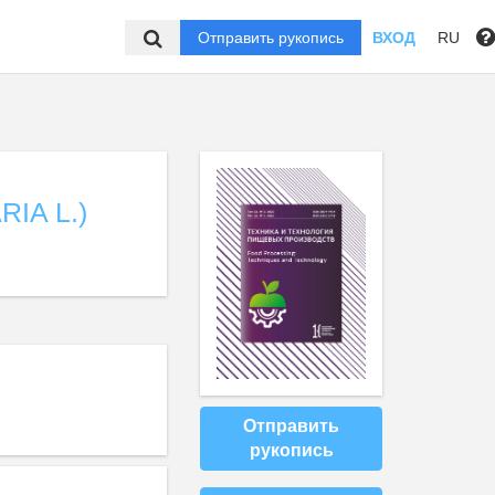
Отправить рукопись
ВХОД
RU
IA L.)
Отправить
рукопись