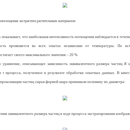
гопоглощения экстрагента расти­тельным материалом
 показывает, что наибольшая интенсивность поглощения наблюдается в течен
ость проявляется во всех опытах независимо от температуры. По ис
стигает своего максимального значения – 20 %.
 уравнение, описывающее за­висимость эквивалентного размера частиц
R
о
 τ процесса, полу­ченное в результате обработки опытных данных. В качес
ппрок­симации частиц сырья формой шара принимали по­ловину их диаметра:
ния эквивалентного размера частиц в ходе процесса экстрагирования изображе