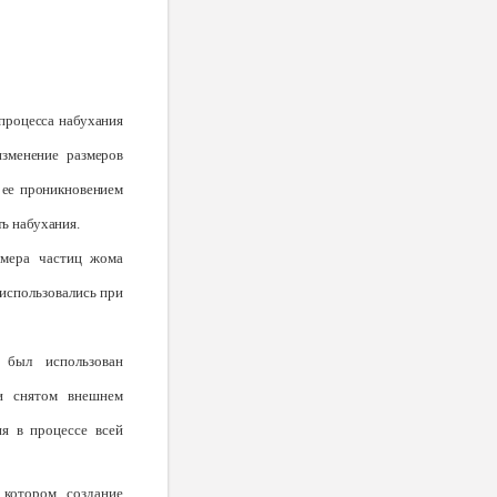
 процесса набухания
зменение размеров
я ее проникновением
ь набуха­ния.
змера частиц жома
 использовались при
был исполь­зован
ри снятом внешнем
я в процессе всей
котором соз­дание