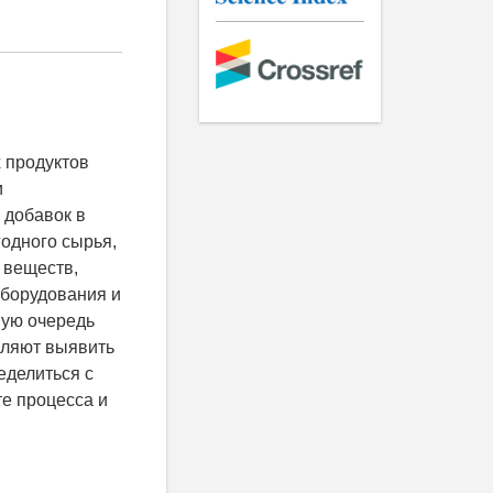
 продуктов
и
 добавок в
годного сырья,
а веществ,
оборудования и
вую очередь
оляют выявить
еделиться с
те процесса и