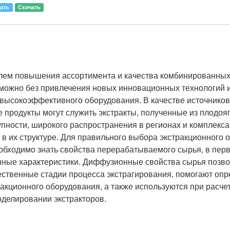
ать
Скачать
ем повышения ассортимента и ка­чества комбинированных
­можно без привлечения новых инновационных тех­нологий 
высокоэффективного обо­рудования. В качестве источников
 продукты могут служить экстракты, полу­ченные из плодоя
упно­сти, широкого распространения в регионах и ком­плекс
в их структуре. Для правильного выбора экстракционного 
еобходимо знать свойства перераба­тываемого сырья, в пер
­ные характеристики. Диффузионные свойства сырья позв
ственные стадии процесса экстрагирования, помогают опр
акционного оборудования, а также используются при расче
делировании экстракторов.