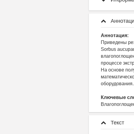
Аннотаци
Аннотация:
Приведены ре
Sorbus aucupa
влагопоглощен
процессе экст
На основе пол
математическо
оборудования.
Ключевые сл
Влагопоглощен
Текст