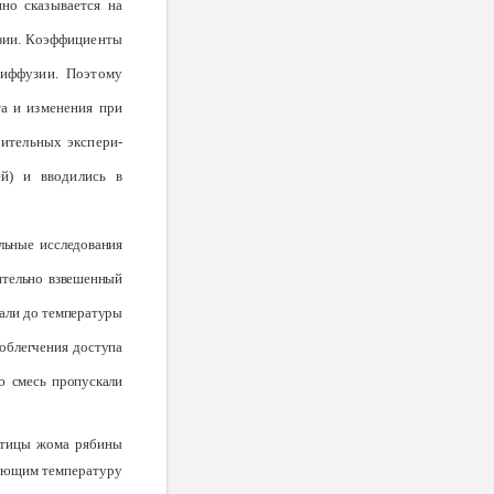
но сказывается на
узии. Коэффициенты
диффузии. Поэтому
та и изменения при
рительных экспери­
й) и вводи­лись в
ль­ные исследования
рительно взвешенный
вали до темпера­туры
об­легчения доступа
ю смесь пропускали
астицы жома рябины
меющим температуру