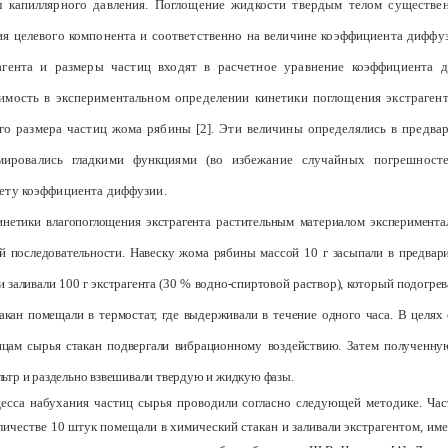
л капиллярного давления. По­глощение жидкости твердым телом существен
ия целевого ком­понента и соответственно на величине коэффициента дифф
агента и размеры частиц входят в расчетное уравнение коэф­фициента 
и­мость в экспериментальном определении кинетики поглощения экстраген
ого размера частиц жома рябины [2]. Эти ве­личины определялись в предва
мировались гладкими функциями (во избежание случайных погрешносте
ету коэффициента диффу­зии.
нетики влагопоглощения экс­трагента растительным материалом эксперимента
й последова­тельности. Навеску жома рябины массой 10 г засы­пали в предва
и заливали 100 г экстрагента (30 % водно-спир­товой раствор), который подогре
такан помещали в термостат, где выдерживали в течение одного часа. В целях 
тицам сырья ста­кан подвергали вибрационному воздействию. Затем полученну
ьтр и раздельно взвешивали твердую и жидкую фазы.
есса набухания частиц сырья проводили согласно следующей методике. Ч
личестве 10 штук помещали в химический стакан и заливали экстра­гентом, и