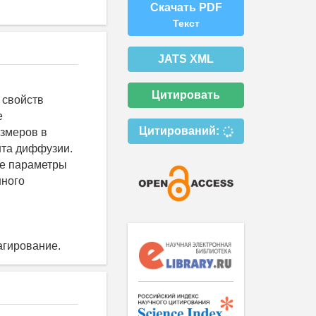
Скачать PDF
Текст
JATS XML
Цитировать
 свойств
е
Цитирований:
азмеров в
нта диффузии.
ые параметры
нного
агирование.