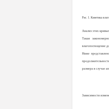
Рис. 1. Кинетика вла
Анализ этих кривых
Такая закономерн
влагопоглощение до
Ниже представлено
продолжительности
размера в случае а
Зависимости измене