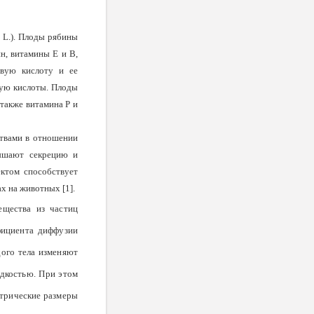
 L.). Плоды рябины
ин, витамины Е и В,
овую кислоту и ее
ную кислоты. Плоды
 также витамина Р и
ствами в отношении
вышают секрецию и
ктом способствует
х на животных [1].
ещества из частиц
фициента диффузии
дого тела изменяют
идкостью. При этом
трические раз­меры