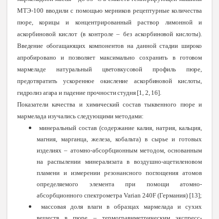
МТЭ-100 вводили с помощью мерников рецептурные количества
пюре, корицы и концентрированный раствор лимонной и
аскорбиновой кислот (в контроле – без аскор
биновой кислоты).
Введение обогащающих компонентов на данной стадии широко
апробировано и позволяет максимально сохранить в готовом
мармеладе натуральный цветовкусовой профиль пюре,
предотвратить ускоренное окисление аскорбиновой кислоты,
гидролиз агара и падение прочности студня [1, 2, 16].
Показатели качества и химический состав тыквенного пюре и
мармелада изучались следующими методами:
минеральный состав (содержание калия, натрия, кальция,
магния, марганца, железа, кобальта) в сырье и готовых
изделиях – атомно-абсорбционным методом, основанным
на распылении минерализата в воздушно-ацетиленовом
пламени и измерении резонансного поглощения атомов
определяемого элемента при помощи атомно-
абсорбционного спектрометра Varian 240F (Германия) [13];
массовая доля влаги в образцах мармелада и сухих
веществ в пюре – термогравиметрическим экспресс-