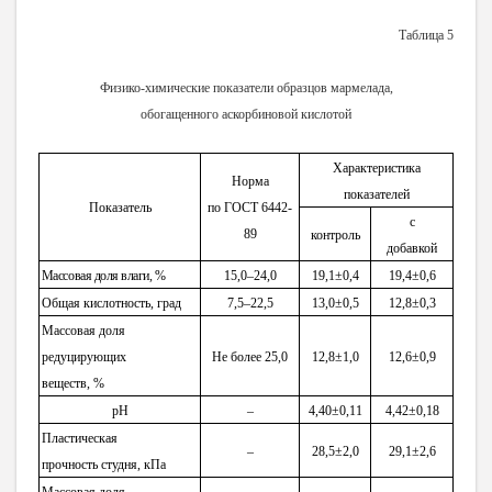
Таблица 5
Физико-химические показатели образцов мармелада,
обогащенного аскорбиновой кислотой
Характеристика
Норма
показателей
Показатель
по ГОСТ 6442-
с
89
контроль
добавкой
Массовая доля влаги, %
15,0–24,0
19,1±0,4
19,4±0,6
Общая кислотность, град
7,5–22,5
13,0±0,5
12,8±0,3
Массовая доля
редуцирующих
Не более 25,0
12,8±1,0
12,6±0,9
веществ, %
рН
–
4,40±0,11
4,42±0,18
Пластическая
–
28,5±2,0
29,1±2,6
прочность студня, кПа