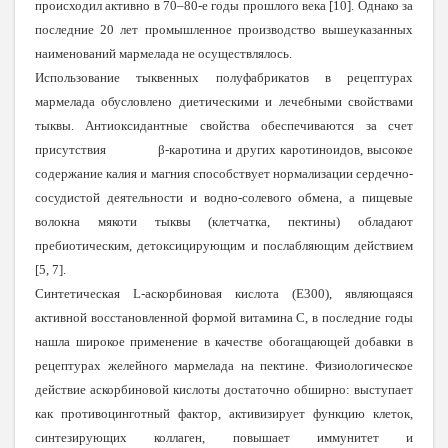
происходил активно в 70–80-е годы прошлого века [10]. Однако за
последние 20 лет промышленное производство вышеуказанных
наименований мармелада не осуществлялось.
Использование тыквенных полуфабрикатов в рецептурах
мармелада обусловлено диетическими и лечебными свойствами
тыквы. Антиоксидантные свойства обеспечиваются за счет
присутствия β-каротина и других каротиноидов, высокое
содержание калия и магния способствует нормализации сердечно-
сосудистой деятельности и водно-солевого обмена, а пищевые
волокна мякоти тыквы (клетчатка, пектины) обладают
пребиотическим, детоксицирующим и послабляющим действием
[5, 7].
Синтетическая L-аскорбиновая кислота (E300), являющаяся
активной восстановленной формой витамина C, в последние годы
нашла широкое применение в качестве обогащающей добавки в
рецептурах желейного мармелада на пектине. Физиологическое
действие аскорбиновой кислоты достаточно обширно: выступает
как противоцинготный фактор, активизирует функцию клеток,
синтезирующих коллаген, повышает иммунитет и