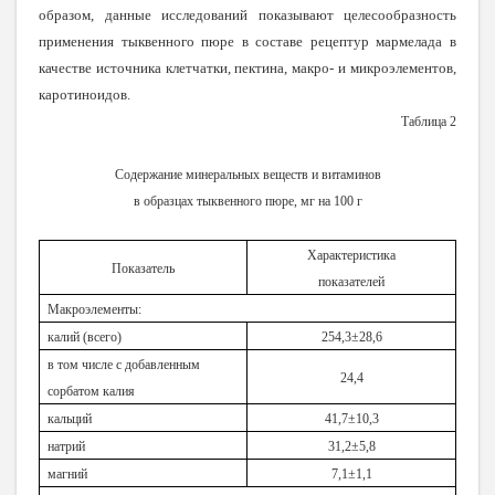
образом, данные исследований показывают целесообразность
применения тыквенного пюре в составе рецептур мармелада в
качестве источника клетчатки, пектина, макро- и микроэлементов,
каротиноидов.
Таблица 2
Содержание минеральных веществ и витаминов
в образцах тыквенного пюре, мг на 100 г
Характеристика
Показатель
показателей
Макроэлементы:
калий (всего)
254,3±28,6
в том числе с добавленным
24,4
сорбатом калия
кальций
41,7±10,3
натрий
31,2±5,8
магний
7,1±1,1