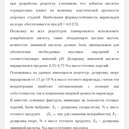
при разработке рецептур учитывали, что избыток кислоты
отрицательно влияет на величину пластической прочности
агаровых студней. Наибольшая формоустойчивость мармеладов
на агаре обеспечивается при рН > 4,0 [15].
Поскольку во всех рецептурах планировалось использовать
аскорбиновую кислоту, также обладающую кислым вкусом,
количество лимонной кислоты должно быть минимальным для
обеспечения необходимых вкусовых ощущений и
соответствующих значений рН. Дозировку лимонной кислоты
варьировали в пределах 0,55–0,75 % к массе готовых изделий.
Основываясь на данных имеющихся рецептур, дозировку пюре
варьировали от 15 до 19 % к массе готового мармелада, считая эти
концентрации наиболее оптимальными с позиции как
себестоимости, так и повышения пищевой ценности мармелада.
В качестве основных факторов, влияющих на показатели готовых
изделий, были выбраны:
Х
– дозировка сахара-песка, % к массе
1
готового продукта (
Х
→
min
для снижения калорийности);
Х
–
1
2
дозировка пюре, % к массе готового продукта;
Х
– дозировка
3
лимонной кислоты, % к массе готового продукта.