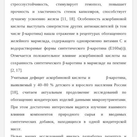
стрессоустойчивость, стимулирует гемопоэз, повышает
прочность и эластичность стенок капилляров, способствует
лучшему усвоению железа [11, 18]. Особенность аскорбиновой
кислоты выступать синергистом других антиокислителей (в том
числе β-каротина) нашла отражение в рецептурах обогащенного
желейного мармелада, содержащего одновременно витамин C и
водорастворимые формы синтетического β-каротина (E160a(i)).
Отмечается положительное влияние аскорбиновой кислоты на
сохранность синтетического β-каротина в мармеладе на пектине
[2, 17].
Учитывая дефицит аскорбиновой кислоты и β-каротина,
выявляемый у 40–80 % детского и взрослого населения России
[18], считаем актуальным продолжение исследований по
обогащению кондитерских изделий данными микронутриентами.
При этом достаточно интересным видится изучение взаимного
влияния компонентов природного сырья и вводимых
синтетических добавок, находящихся в одной кондитерской
массе.
Целью наших исследований явилась разработка рецептур и