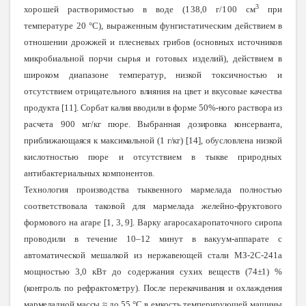
3
хорошей растворимостью в воде (138,0 г/100 см
при
температуре 20 °C), выраженным фунгистатическим действием в
отношении дрожжей и плесневых грибов (основных источников
микробиальной порчи сырья и готовых изделий), действием в
широком диапазоне температур, низкой токсичностью и
отсутствием отрицательного
влияния на цвет и вкусовые качества
продукта [11]. Сорбат калия вводили в форме 50%-ного раствора из
расчета 900 мг/кг пюре. Выбранная дозировка консерванта,
приближающаяся к максимальной (1 г/кг) [14],
обусловлена низкой
кислотностью пюре и отсутствием в тыкве природных
антибактериальных компонентов.
Технология производства тыквенного мармелада полностью
соответствовала таковой для мармелада желейно-фруктового
формового на агаре [1, 3, 9]. Варку агаросахаропаточного сиропа
проводили в течение 10–12 минут в вакуум-аппарате с
автоматической мешалкой из нержавеющей стали МЗ-2С-241а
мощностью 3,0 кВт до содержания сухих веществ
(74±1) %
(контроль по рефрактометру). После перекачивания и охлаждения
мармеладной массы ≈ до 55 °
C
в емкость темперирующей машины