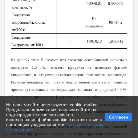
Массовая доля
–
0,32±0,02
0,38±0,05
клетчатки, %
Содержание
Не
аскорбиновой кислоты,
–
96,4±4,2
обнаружено
мг/100 г
Содержание
–
1,88±0,10
1,95±0,12
β-каротина, мг/100 г
Из данных табл. 5 следует, что введение аскорбиновой кислоты в
дозировке 1,5 г/кг готового продукта не изменило физико-
химические и структурно-механические показатели мармелада.
Расчеты показали, что потери аскорбиновой кислоты в процессе
производства тыквенного мармелада составили в среднем 35,7 %.
Содержание природного β-каротина во всех образцах мармелада
по сравнению с его содержанием в пюре уменьшилось в среднем в
На нашем сайте используются cookie-файлы.
Продолжая пользоваться данным сайтом, вы
4,3–4,6 раза. Таким образом, введение аскорбиновой кислоты
подтверждаете свое согласие на
Согласен
существенно не повлияло на сохранность β-каротина в процессе
использование файлов cookie в соответствии с
настоящим уведомлением и
Пользовательским
производства мармелада. Изменение содержания аскорбиновой
соглашением
.
кислоты при разных режимах хранения мармелада отражено на