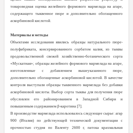
товароведная оценка желейного формового мармелада на агаре,
содержащего тыквенное пюре и дополнительно обогащенного
аскорбиновой кислотой.
Материалы и методы
Объектами исследования явились образцы натурального пюре-
полуфабриката, консервированного сорбатом калия, из тыквы
продовольственной свежей хозяйственно-ботанического сорта
«Мускатная»; образцы желейного формового мармелада на агаре,
изготовленные с добавлением вышеуказанного пюре,
дополнительно обогащенные аскорбиновой кислотой. В качестве
контроля выступали образцы тыквенного мармелада без добавки
аскорбиновой кислоты. Выбор сорта тыквы для получения пюре
обусловлен его районированием в Западной Сибири и
повышенным содержанием β-каротина [7].
В производстве мармелада использовалось следующее сырье: агар
900 (Италия) по действующей технической документации с
прочностью студня по Валенту 2600 г, патока крахмальная