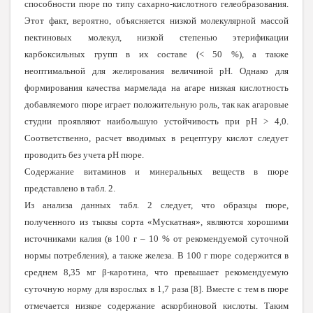
способности пюре по типу сахарно-кислотного гелеобразования.
Этот факт, вероятно, объясняется низкой молекулярной массой
пектиновых молекул, низкой степенью этерификации
карбоксильных групп в их составе (< 50 %), а также
неоптимальной для желирования величиной pH. Однако для
формирования качества мармелада на агаре низкая кислотность
добавляемого пюре играет положительную роль, так как агаровые
студни проявляют наибольшую устойчивость при pH > 4,0.
Соответственно, расчет вводимых в рецептуру кислот следует
проводить без учета pH пюре.
Содержание витаминов и минеральных веществ в пюре
представлено в табл. 2.
Из анализа данных табл. 2 следует, что образцы пюре,
полученного из тыквы сорта «Мускатная», являются хорошими
источниками калия (в 100 г – 10 % от рекомендуемой суточной
нормы потребления), а также железа. В 100 г пюре содержится в
среднем 8,35 мг β-каротина, что превышает рекомендуемую
суточную норму для взрослых в 1,7 раза [8]. Вместе с тем в пюре
отмечается низкое содержание аскорбиновой кислоты. Таким