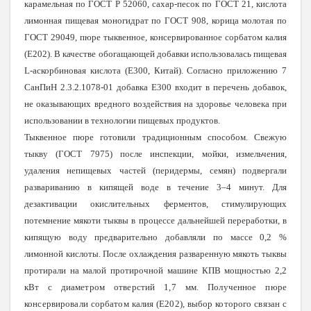
карамельная по ГОСТ Р 52060, сахар-песок по ГОСТ 21, кислота
лимонная пищевая моногидрат по ГОСТ 908, корица молотая по
ГОСТ 29049, пюре тыквенное, консервированное сорбатом калия
(E202). В качестве обогащающей добавки использовалась пищевая
L-аскорбиновая кислота (E300, Китай). Согласно приложению 7
СанПиН 2.3.2.1078-01 добавка E300 входит в перечень добавок,
не оказывающих вредного воздействия на здоровье человека при
использовании в технологии пищевых продуктов.
Тыквенное пюре готовили традиционным способом. Свежую
тыкву (ГОСТ 7975) после инспекции, мойки, измельчения,
удаления непищевых частей (перидермы, семян) подвергали
развариванию в кипящей воде в течение 3–4 минут. Для
дезактивации окислительных ферментов, стимулирующих
потемнение мякоти тыквы в процессе дальнейшей переработки, в
кипящую воду предварительно добавляли по массе 0,2 %
лимонной кислоты. После охлаждения разваренную мякоть тыквы
протирали на малой протирочной машине КПВ мощностью 2,2
кВт с
диаметром отверстий 1,7 мм. Полученное пюре
консервировали сорбатом калия (
E
202), выбор которого связан с