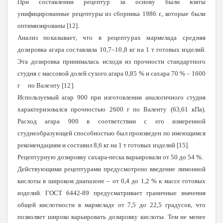
При составлении рецептур за основу были взяты
унифицированные рецептуры из сборника 1986 г., которые были
оптимизированы [12].
Анализ показывает, что в рецептурах мармелада средняя
дозировка агара составляла 10,7–10,8 кг на
1 т готовых изделий.
Эта дозировка принималась исходя из прочности стандартного
студня с массовой долей сухого агара 0,85 % и сахара 70 % – 1600
г
по Валенту [12].
Используемый агар 900 при изготовлении аналогичного студня
характеризовался прочностью 2600 г по Валенту (63,61 кПа).
Расход агара 900 в соответствии с его измеренной
студнеобразующей способностью был произведен по имеющимся
рекомендациям и составил 8,6 кг на 1 т готовых изделий [15].
Рецептурную дозировку сахара-песка варьировали от 50 до 54 %.
Действующими рецептурами предусмотрено введение лимонной
кислоты в широком диапазоне – от 0,4 до 1,2 % к массе готовых
изделий. ГОСТ 6442-89 предусматривает граничные значения
общей кислотности в мармеладе от 7,5 до 22,5 градусов, что
позволяет широко варьировать дозировку кислоты. Тем не менее