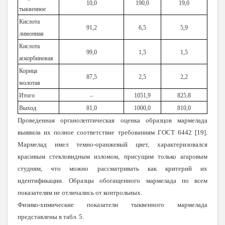
10,0
190,0
19,0
тыквенное
Кислота
91,2
6,5
5,9
лимонная
Кислота
99,0
1,5
1,5
аскорбиновая
Корица
87,5
2,5
2,2
молотая
Итого
–
1051,9
825,8
Выход
81,0
1000,0
810,0
Проведенная органолептическая оценка образцов мармелада
выявила их полное соответствие требованиям ГОСТ 6442 [19].
Мармелад имел темно-оранжевый цвет, характеризовался
красивым стекловидным изломом, присущим только агаровым
студням, что можно рассматривать как критерий их
идентификации. Образцы обогащенного мармелада по всем
показателям не отличались от контрольных.
Физико-химические показатели тыквенного мармелада
представлены в табл. 5.