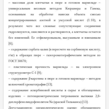
– массовая доля клетчатки в пюре и готовом мармеладе –
универсальным весовым методом Кюршнера и Ганека,
основанным на обработке навески объекта смесью
концентрированных азотной и уксусной кислот (1:10), в
результате чего все сложные сопутствующие соединения
гидролизуются, окисляются и растворяются, а клетчатка остается
без изменений. Ее отфильтровывали, высушивали и взвешивали
[6];
– содержание сорбата калия (в пересчете на сорбиновую кислоту,
г/кг) в образцах пюре – газохроматографическим методом по
ГОСТ 30670;
– пластическая прочность мармелада – на электронном
структурометре С-1 [9];
– содержание β-каротина в пюре и готовом мармеладе – методом
колоночной хроматографии [13];
– содержание аскорбиновой кислоты в сырье и обогащенных
изделиях – потенциометрическим титрованием вытяжки 2,6-
дихлорфенолиндофенолятом Na (краской Тильманса) [13].
Дегустационную органолептическую оценку обогащенного