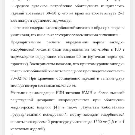
– среднее суточное потребление обогащенных кондитерских
изделий составляет 30–50 г, что на практике соответствует 2–3
экземплярам формового мармелада;
– нативное содержание аскорбиновой кислоты в образцах пюре не
учитывали, так как оно характеризовалось низкими значениями.
Предварительные расчеты определения нормы закладки
аскорбиновой кислоты были направлены на то, чтобы в 100 г
мармелада ее содержание составило 90 мг (суточная норма для
взрослых). Эксперименты показали, что при этом уровне закладки
потери аскорбиновой кислоты в процессе производства составили
30–32 %. При хранении обогащенных изделий в течение двух
месяцев потери составили около 25 %.
Учитывая рекомендации НИИ питания РАМН о более высокой
рецептурной дозировке микронутриентов при обогащении
кондитерских изделий [4], а также результаты собственных
предварительных исследований, норму закладки аскорбиновой
кислоты в создаваемой рецептуре увеличили до 1500 мг (1,5 г на 1
кг готовых изделий).