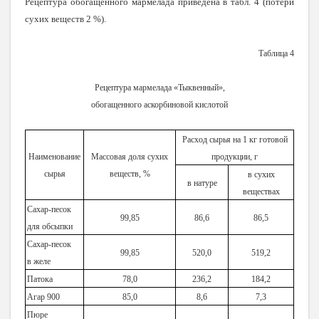
Рецептура обогащенного мармелада приведена в табл. 4 (потери
сухих веществ 2 %).
Таблица 4
Рецептура мармелада «Тыквенный»,
обогащенного аскорбиновой кислотой
Расход сырья на
1 кг
готовой
Наименование
Массовая доля сухих
продукции, г
сырья
веществ, %
в сухих
в натуре
веществах
Сахар-песок
99,85
86,6
86,5
для обсыпки
Сахар-песок
99,85
520,0
519,2
в желе
Патока
78,0
236,2
184,2
Агар 900
85,0
8,6
7,3
Пюре