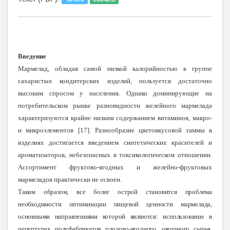
Введение
Мармелад, обладая самой низкой калорийностью в группе
сахаристых кондитерских изделий, пользуется достаточно
высоким спросом у населения. Однако доминирующие на
потребительском рынке разновидности желейного мармелада
характеризуются крайне низким содержанием витаминов, макро-
и микроэлементов [17]. Разнообразие цветовкусовой гаммы в
изделиях достигается введением синтетических красителей и
ароматизаторов, небезопасных в токсикологическом отношении.
Ассортимент фруктово-ягодных и желейно-фруктовых
мармеладов практически не освоен.
Таким образом, все более острой становится проблема
необходимости оптимизации пищевой ценности мармелада,
основными направлениями которой являются: использование в
рецептурах полуфабрикатов плодово-ягодного, овощного сырья,