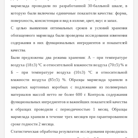
мармелада проводили по разработанной 30-балльной шкале, в
которую были включены единичные показатели качества: форма,
поверхность, консистенция и вид в изломе, цвет, вкус и запах.
С целью выявления оптимальных сроков и условий хранения
обогащенного мармелада были проведены исследования изменения
содержания в них функциональных ингредиентов и показателей
качества.
Были предложены два режима хранения: А – при температуре
воздуха (18±3) °С и относительной влажности воздуха (70±5) % и
Б – при температуре воздуха (10±3) °С и относительной
влажности воздуха (85±5) %. Образцы мармелада хранили в
закрытых картонных коробках с подложками из полимерных
материалов массой нетто не более 600 г. Контроль содержания
функциональных ингредиентов и важнейших показателей качества
в образцах проводили с периодичностью 1 месяц. Образцы
мармелада хранили в течение трех месяцев при гарантированном
сроке годности 2 месяца.
Статистическая обработка результатов исследования проводилась