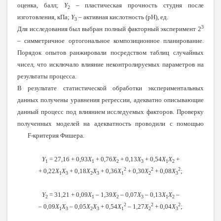
оценка, балл;
Y
– пластическая прочность студня после
2
изготовления, кПа;
Y
– активная кислотность (рН), ед.
3
3
Для исследования был выбран полный факторный эксперимент 2
– симметричное ортогональное композиционное планирование.
Порядок опытов ранжировали посредством таблиц случайных
чисел, что исключало влияние неконтролируемых параметров на
результаты процесса.
В результате статистической обработки экспериментальных
данных получены уравнения регрессии, адекватно описывающие
данный процесс под влиянием исследуемых факторов. Проверку
полученных моделей на адекватность проводили с помощью
F-критерия Фишера.
Y
= 27,16 + 0,93
Х
+ 0,76
Х
+ 0,13
Х
+ 0,54
Х
Х
+
1
1
2
3
1
2
2
2
2
+ 0,22
Х
Х
+ 0,18
Х
Х
+ 0,36
Х
+ 0,30
Х
+ 0,08
Х
;
1
3
2
3
1
2
3
Y
= 31,21 + 0,09
Х
– 1,39
Х
– 0,07
Х
– 0,13
Х
Х
–
2
1
2
3
1
2
2
2
2
– 0,09
Х
Х
– 0,05
Х
Х
+ 0,54
Х
– 1,27
Х
+ 0,04
Х
;
1
3
2
3
1
2
3