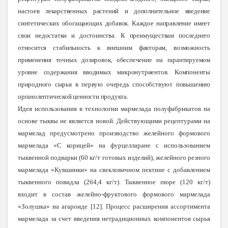
настоев лекарственных растений и дополнительное введение
синтетических обогащающих добавок. Каждое направление имеет
свои недостатки и достоинства. К преимуществам последнего
относится стабильность к внешним факторам, возможность
применения точных дозировок, обеспечение на гарантируемом
уровне содержания вводимых микронутриентов. Компоненты
природного сырья в первую очередь способствуют повышению
органолептической ценности продукта.
Идея использования в технологии мармелада полуфабрикатов на
основе тыквы не является новой. Действующими рецептурами на
мармелад предусмотрено производство желейного формового
мармелада «С корицей» на фурцелларане с использованием
тыквенной подварки (60 кг/т готовых изделий), желейного резного
мармелада «Кувшинки» на свекловичном пектине с добавлением
тыквенного повидла (264,4 кг/т). Тыквенное пюре (120 кг/т)
входит в состав желейно-фруктового формового мармелада
«Золушка» на агароиде [12]. Процесс расширения ассортимента
мармелада за счет введения нетрадиционных компонентов сырья