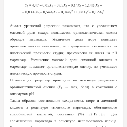
Y
= 4,47 – 0,05
Х
+ 0,03
Х
– 0,14
Х
– 1,14
Х
Х
–
3
1
2
3
1
2
2
2
2
– 0,83
Х
Х
– 0,54
Х
Х
– 0,04
Х
+ 0,68
Х
– 0,12
Х
.
1
3
2
3
1
2
3
Анализ уравнений регрессии показывает, что с увеличением
массовой доли сахара повышается органолептическая оценка
образцов мармелада. Увеличение доли пюре повышает
органолептические показатели, но отрицательно сказывается на
пластической прочности студня, практически не влияя на рН
мармелада. Увеличение массовой доли лимонной кислоты в
мармеладе повышает органолептическую оценку, но уменьшает
пластическую прочность студня.
Оптимизацию рецептур проводили на максимум результатов
органолептической оценки (
Y
→ max, балл) в сочетании с
1
оптимумом pH.
Таким образом, соотношение сахара-песка, пюре и лимонной
кислоты в рецептуре тыквенного мармелада, обогащенного
аскорбиновой кислотой, составило (%) 52:19:0,65. Для
ароматизации мармелада в рецептуре использовалась корица.