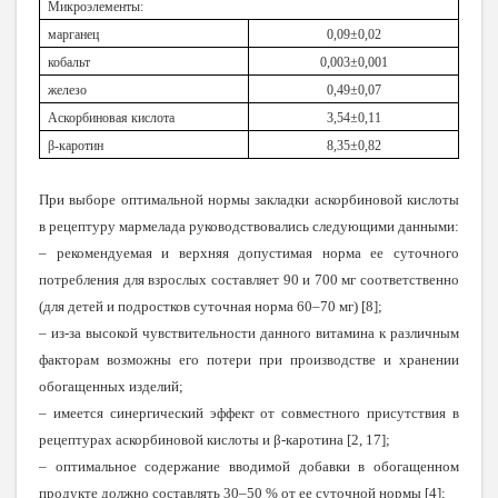
Микроэлементы:
марганец
0,09±0,02
кобальт
0,003±0,001
железо
0,49±0,07
Аскорбиновая кислота
3,54±0,11
β-каротин
8,35±0,82
При выборе оптимальной нормы закладки аскорбиновой кислоты
в рецептуру мармелада руководствовались следующими данными:
– рекомендуемая и верхняя допустимая норма ее суточного
потребления для взрослых составляет 90 и 700 мг соответственно
(для детей и подростков суточная норма 60–70 мг) [8];
– из-за высокой чувствительности данного витамина к различным
факторам возможны его потери при производстве и хранении
обогащенных изделий;
– имеется синергический эффект от совместного присутствия в
рецептурах аскорбиновой кислоты и β-каротина [2, 17];
– оптимальное содержание вводимой добавки в обогащенном
продукте должно составлять 30–50 % от ее суточной нормы [4];