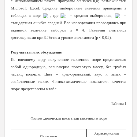
с использованием пакета программ Statistica-6,0; возможностей
Microsoft Excel. Средние выборочные значения приведены в
таблицах в виде
, где
– средняя выборочная;
–
стандартная ошибка средней. Все исследования проводились при
заданной величине выборки n = 4. Различия считались
достоверными при 95%-ном уровне значимости (р < 0,05).
Результаты и их обсуждение
По внешнему виду полученное тыквенное пюре представляло
собой однородную, равномерно протертую массу, без грубых
частиц волокон. Цвет – ярко-оранжевый, вкус и запах –
свойственные тыкве. Физико-химические показатели качества
пюре представлены в табл. 1.
Таблица 1
Физико-химические показатели тыквенного пюре
Характеристика