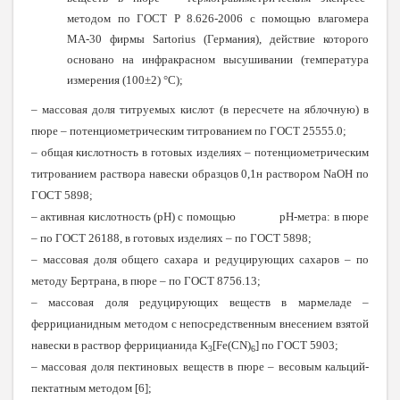
методом по ГОСТ Р 8.626-2006 с помощью влагомера
МА-30 фирмы Sartorius (Германия), действие которого
основано на инфракрасном высушивании (температура
измерения (100±2) °С);
– массовая доля титруемых кислот (в пересчете на яблочную) в
пюре – потенциометрическим титрованием по ГОСТ 25555.0;
– общая кислотность в готовых изделиях – потенциометрическим
титрованием раствора навески образцов 0,1н раствором NaOH по
ГОСТ 5898;
– активная кислотность (рН) с помощью рН-метра: в пюре
– по ГОСТ 26188, в готовых изделиях – по ГОСТ 5898;
– массовая доля общего сахара и редуцирующих сахаров – по
методу Бертрана, в пюре – по ГОСТ 8756.13;
– массовая доля редуцирующих веществ в мармеладе –
феррицианидным методом с непосредственным внесением взятой
навески в раствор феррицианида K
[Fe(CN)
] по ГОСТ 5903;
3
6
– массовая доля пектиновых веществ в пюре – весовым кальций-
пектатным методом [6];