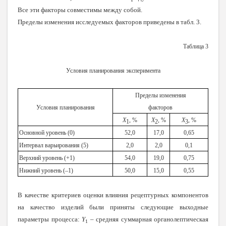
Все эти факторы совместимы между собой.
Пределы изменения исследуемых факторов приведены в табл. 3.
Таблица 3
Условия планирования эксперимента
Пределы изменения
Условия планирования
факторов
Х
, %
Х
, %
Х
, %
1
2
3
Основной уровень (0)
52,0
17,0
0,65
Интервал варьирования (
5
)
2,0
2,0
0,1
Верхний уровень (+1)
54,0
19,0
0,75
Нижний уровень (–1)
50,0
15,0
0,55
В качестве критериев оценки влияния рецептурных компонентов
на качество изделий были приняты следующие выходные
параметры процесса:
Y
– средняя суммарная органолептическая
1