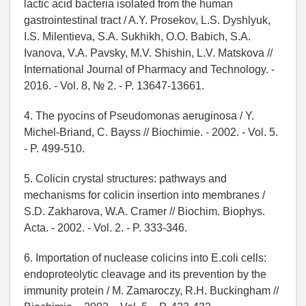
lactic acid bacteria isolated from the human
gastrointestinal tract / A.Y. Prosekov, L.S. Dyshlyuk,
I.S. Milentieva, S.A. Sukhikh, O.O. Babich, S.A.
Ivanova, V.A. Pavsky, M.V. Shishin, L.V. Matskova //
International Journal of Pharmacy and Technology. -
2016. - Vol. 8, № 2. - P. 13647-13661.
4. The pyocins of Pseudomonas aeruginosa / Y.
Michel-Briand, C. Bayss // Biochimie. - 2002. - Vol. 5.
- P. 499-510.
5. Colicin crystal structures: pathways and
mechanisms for colicin insertion into membranes /
S.D. Zakharova, W.A. Cramer // Biochim. Biophys.
Acta. - 2002. - Vol. 2. - P. 333-346.
6. Importation of nuclease colicins into E.coli cells:
endoproteolytic cleavage and its prevention by the
immunity protein / M. Zamaroczy, R.H. Buckingham //