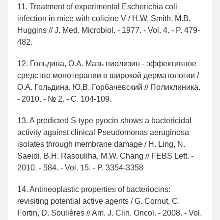
11. Treatment of experimental Escherichia coli
infection in mice with colicine V / H.W. Smith, M.B.
Huggins // J. Med. Microbiol. - 1977. - Vol. 4. - P. 479-
482.
12. Гольдина, О.А. Мазь пиолизин - эффективное
средство монотерапии в широкой дерматологии /
О.А. Гольдина, Ю.В. Горбачевский // Поликлиника.
- 2010. - № 2. - C. 104-109.
13. A predicted S-type pyocin shows a bactericidal
activity against clinical Pseudomonas aeruginosa
isolates through membrane damage / H. Ling, N.
Saeidi, B.H. Rasouliha, M.W. Chang // FEBS Lett. -
2010. - 584. - Vol. 15. - P. 3354-3358
14. Antineoplastic properties of bacteriocins:
revisiting potential active agents / G. Cornut, C.
Fortin, D. Soulières // Am. J. Clin. Oncol. - 2008. - Vol.