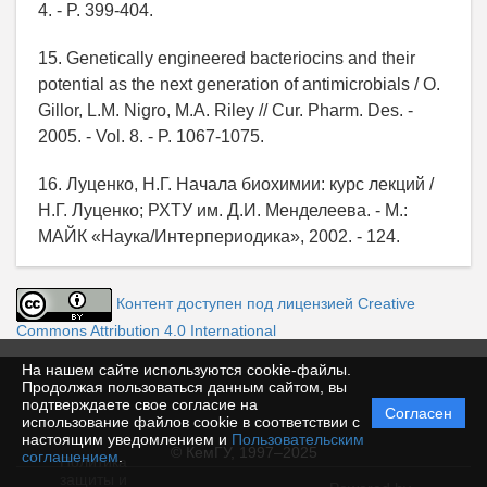
4. - P. 399-404.
15. Genetically engineered bacteriocins and their
potential as the next generation of antimicrobials / O.
Gillor, L.M. Nigro, M.A. Riley // Cur. Pharm. Des. -
2005. - Vol. 8. - P. 1067-1075.
16. Луценко, Н.Г. Начала биохимии: курс лекций /
Н.Г. Луценко; РХТУ им. Д.И. Менделеева. - М.:
МАЙК «Наука/Интерпериодика», 2002. - 124.
Контент доступен под лицензией Creative
Commons Attribution 4.0 International
На нашем сайте используются cookie-файлы.
Продолжая пользоваться данным сайтом, вы
подтверждаете свое согласие на
Согласен
использование файлов cookie в соответствии с
настоящим уведомлением и
Пользовательским
© КемГУ, 1997–2025
соглашением
.
Политика
защиты и