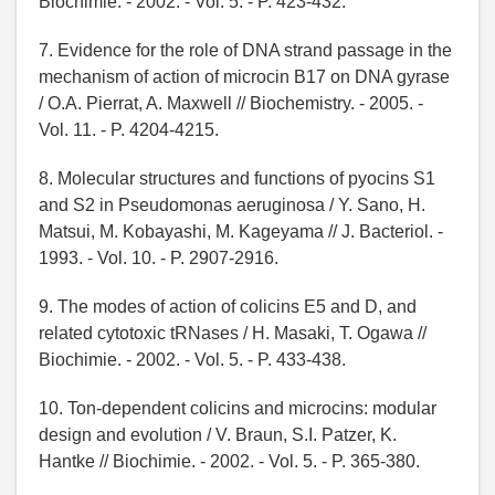
Biochimie. - 2002. - Vol. 5. - P. 423-432.
7. Evidence for the role of DNA strand passage in the
mechanism of action of microcin B17 on DNA gyrase
/ O.A. Pierrat, A. Maxwell // Biochemistry. - 2005. -
Vol. 11. - P. 4204-4215.
8. Molecular structures and functions of pyocins S1
and S2 in Pseudomonas aeruginosa / Y. Sano, H.
Matsui, M. Kobayashi, M. Kageyama // J. Bacteriol. -
1993. - Vol. 10. - P. 2907-2916.
9. The modes of action of colicins E5 and D, and
related cytotoxic tRNases / H. Masaki, T. Ogawa //
Biochimie. - 2002. - Vol. 5. - P. 433-438.
10. Ton-dependent colicins and microcins: modular
design and evolution / V. Braun, S.I. Patzer, K.
Hantke // Biochimie. - 2002. - Vol. 5. - P. 365-380.