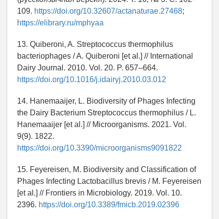
109.
https://doi.org/10.32607/actanaturae.27468
;
https://elibrary.ru/mphyaa
13. Quiberoni, A. Streptococcus thermophilus
bacteriophages / A. Quiberoni [et al.] // International
Dairy Journal. 2010. Vol. 20. P. 657–664.
https://doi.org/10.1016/j.idairyj.2010.03.012
14. Hanemaaijer, L. Biodiversity of Phages Infecting
the Dairy Bacterium Streptococcus thermophilus / L.
Hanemaaijer [et al.] // Microorganisms. 2021. Vol.
9(9). 1822.
https://doi.org/10.3390/microorganisms9091822
15. Feyereisen, M. Biodiversity and Classification of
Phages Infecting Lactobacillus brevis / M. Feyereisen
[et al.] // Frontiers in Microbiology. 2019. Vol. 10.
2396.
https://doi.org/10.3389/fmicb.2019.02396