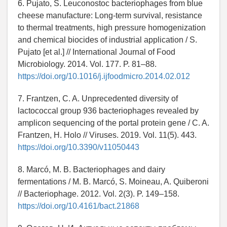
6. Pujato, S. Leuconostoc bacteriophages from blue
cheese manufacture: Long-term survival, resistance
to thermal treatments, high pressure homogenization
and chemical biocides of industrial application / S.
Pujato [еt al.] // International Journal of Food
Microbiology. 2014. Vol. 177. P. 81–88.
https://doi.org/10.1016/j.ijfoodmicro.2014.02.012
7. Frantzen, C. A. Unprecedented diversity of
lactococcal group 936 bacteriophages revealed by
amplicon sequencing of the portal protein gene / C. A.
Frantzen, H. Holo // Viruses. 2019. Vol. 11(5). 443.
https://doi.org/10.3390/v11050443
8. Marcó, M. B. Bacteriophages and dairy
fermentations / M. B. Marcó, S. Moineau, A. Quiberoni
// Bacteriophage. 2012. Vol. 2(3). P. 149–158.
https://doi.org/10.4161/bact.21868