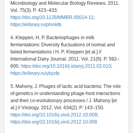
Microbiology and Molecular Biology Reviews. 2011.
Vol. 75(3). P. 423–433.
https://doi.org/10.1128/MMBR.00014-11
;
https://elibrary.ru/phmktb
4. Kleppen, Н. Р. Bacteriophages in milk
fermentations: Diversity fluctuations of normal and
failed fermentations / H. P. Kleppen [et al.] //
International Dairy Journal. 2011. Vol. 21(9). P. 592–
600.
https://doi.org/10.1016/j.idairyj.2011.02.010
;
https://elibrary.ru/ybyzfp
5. Mahony, J. Phages of lactic acid bacteria: The role
of genetics in understanding phage-host interactions
and their co-evolutionary processes / J. Mahony [et
al.] // Virology. 2012. Vol. 434(2). P. 143–150.
https://doi.org/10.1016/j.virol.2012.10.008
;
https://doi.org/10.1016/j.virol.2012.10.008