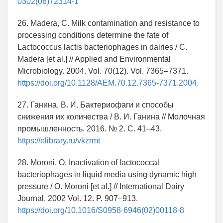
0302(06)72314-1
26. Madera, C. Milk contamination and resistance to
processing conditions determine the fate of
Lactococcus lactis bacteriophages in dairies / C.
Madera [et al.] // Applied and Environmental
Microbiology. 2004. Vol. 70(12). Vol. 7365–7371.
https://doi.org/10.1128/AEM.70.12.7365-7371.2004.
27. Ганина, В. И. Бактериофаги и способы
снижения их количества / В. И. Ганина // Молочная
промышленность. 2016. № 2. С. 41–43.
https://elibrary.ru/vkzrmt
28. Moroni, O. Inactivation of lactococcal
bacteriophages in liquid media using dynamic high
pressure / O. Moroni [et al.] // International Dairy
Journal. 2002 Vol. 12. P. 907–913.
https://doi.org/10.1016/S0958-6946(02)00118-8