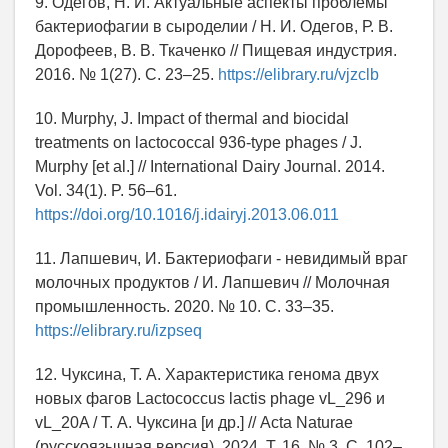
9. Одегов, Н. И. Актуальные аспекты проблемы
бактериофагии в сыроделии / Н. И. Одегов, Р. В.
Дорофеев, В. В. Ткаченко // Пищевая индустрия.
2016. № 1(27). С. 23–25.
https://elibrary.ru/vjzclb
10. Murphy, J. Impact of thermal and biocidal
treatments on lactococcal 936-type phages / J.
Murphy [et al.] // International Dairy Journal. 2014.
Vol. 34(1). P. 56–61.
https://doi.org/10.1016/j.idairyj.2013.06.011
11. Лапшевич, И. Бактериофаги - невидимый враг
молочных продуктов / И. Лапшевич // Молочная
промышленность. 2020. № 10. С. 33–35.
https://elibrary.ru/izpseq
12. Чуксина, Т. А. Характеристика генома двух
новых фагов Lactococcus lactis phage vL_296 и
vL_20A / Т. А. Чуксина [и др.] // Acta Naturae
(русскоязычная версия). 2024. Т. 16, № 3. С. 102–