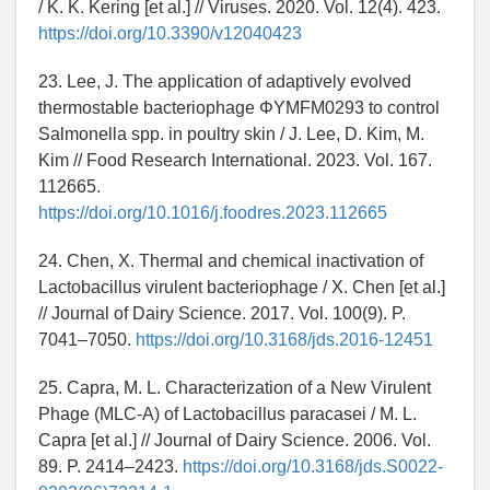
/ K. K. Kering [et al.] // Viruses. 2020. Vol. 12(4). 423.
https://doi.org/10.3390/v12040423
23. Lee, J. The application of adaptively evolved
thermostable bacteriophage ΦYMFM0293 to control
Salmonella spp. in poultry skin / J. Lee, D. Kim, M.
Kim // Food Research International. 2023. Vol. 167.
112665.
https://doi.org/10.1016/j.foodres.2023.112665
24. Chen, X. Thermal and chemical inactivation of
Lactobacillus virulent bacteriophage / X. Chen [et al.]
// Journal of Dairy Science. 2017. Vol. 100(9). P.
7041–7050.
https://doi.org/10.3168/jds.2016-12451
25. Capra, M. L. Characterization of a New Virulent
Phage (MLC-A) of Lactobacillus paracasei / M. L.
Capra [et al.] // Journal of Dairy Science. 2006. Vol.
89. P. 2414–2423.
https://doi.org/10.3168/jds.S0022-