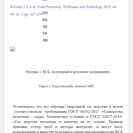
Ko
r
otkiy I.A. et al. Food P
r
ocessing:
T
echniques and
T
echnolog
y
, 2019, vol.
49, no. 2, pp. 227–234
Рисунок 1. КСБ, полученный в результате эксперимента
Figure
1.
Experimentally
obtained
WPC
Установлено, что все образцы творожной сы
-
воротки в целом
соответствовали требованиям ГОСТ 34352-2017. «Сыворотка
молочная – сырье. Технические условия» и ГОСТ 33957-2016.
«Сы
-
воротка молочная и напитки на ее основе. Правила
приемки, отбор проб и методы контроля» и могут быть
использованы в качестве исходного сырья при производстве КСБ