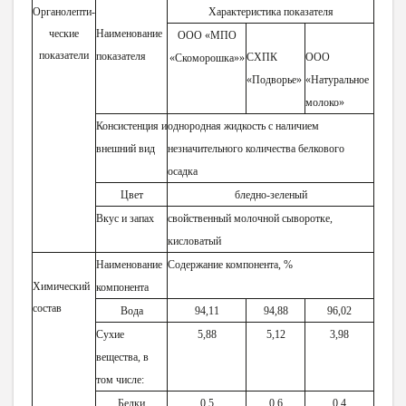
Органолепти-
Характеристика показателя
ческие
Наименование
ООО «МПО
показатели
показателя
СХПК
ООО
«Скоморошка»»
«Подворье»
«Натуральное
молоко»
Консистенция и
однородная жидкость с наличием
внешний вид
незначительного количества белкового
осадка
Цвет
бледно-зеленый
Вкус и запах
свойственный молочной сыворотке,
кисловатый
Наименование
Содержание компонента, %
Химический
компонента
состав
Вода
94,11
94,88
96,02
Сухие
5,88
5,12
3,98
вещества, в
том числе:
Белки
0,5
0,6
0,4