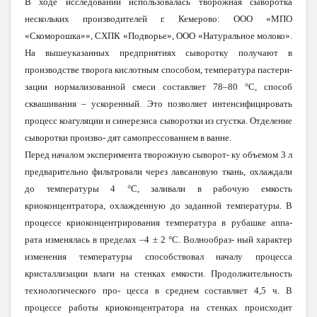
В ходе иссле
д
ований использовалась творожная сыворотка
нескольких производителей г. Кемерово: ООО «МПО
«Скоморошка»», СХПК «Подворье», ООО «Натуральное молоко».
На вышеуказанных предприятиях сыворотку получают в
производстве творога кислотным способом, температура пастери-
зации нормализованной сме
с
и составляет 78–80 °С, способ
сквашивания – ускоренный. Это позволяет интенсифицировать
процесс коагуляции и синерезиса сыворотки из сгустка. Отделение
сыворотки произво- дят самопрессованием в ванне.
Пере
д
начало
м
эксперимент
а
творожну
ю
сыворот
-
к
у
объемо
м 3 л
предварительн
о
фильтровал
и
через лавсанову
ю
ткань
,
охлаждал
и
д
о
температур
ы 4
°С,
заливали в рабочую емкость
криоконцентратора, охлажденную до заданной температуры. В
процессе криоконцентрирования температура в рубашке аппа-
рата изменялась в пределах –4 ± 2 °С. Волнообраз- ный характер
изменения температуры способствовал началу процесса
кристаллизации влаги на стенках емкости. Продолжительность
технологического про- цесса в среднем составляет 4,5 ч. В
процессе работы криоконцентратора на стенках происходит