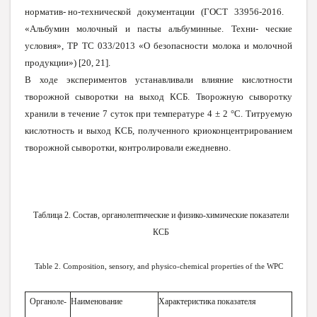
норматив- но-технической документации (ГОСТ 33956-2016.
«Альбумин молочный и пасты альбуминные. Техни- ческие
условия», ТР ТС 033/2013 «О безопасности молока и молочной
продукции») [20, 21].
В ходе экспериментов устанавливали влияние кислотности
творожной сыворотки на выход КСБ. Творожную сыворотку
хранили в течение 7 суток при температуре 4 ± 2 °С. Титруемую
кислотность и выход КСБ, полученного криоконцентрированием
творожной сыворотки, контролировали ежедневно.
Таблица 2. Состав, органолептические и физико-химические показатели
КСБ
Table 2. Composition, sensory, and physico-chemical properties of the WPC
Органоле-
Наименование
Характеристика показателя