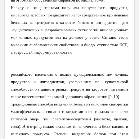
на огромный собственный сырьевой потенциал [6–8].
Наряду с концентратами получили популярность продукты,
выработка которых предполагает непо- средственное применение
белковых концентратов в качестве базового ингредиента для
существующих и разрабатываемых технологий инновационных
мо- лочных продуктов или их долевое участие. Связано это с
высокими анаболическими свойствами и биодо- ступностью КСБ,
с возросшей информированностью
российского населения о пользе функциональных мо- лочных
продуктов и ингредиентов, увеличением по- купательской
способности на данном рынке, трендом на здоровое питание, а
также повсеместной рекламой здорового образа жизни [9, 10].
Традиционные способы выделения белков из молочной сыворотки
малоэффективны и связаны с затратами значительных количеств
тепловой энер- гии, реагентов-осадителей (кислоты, щелочи,
соли). Это отрицательно сказывает
с
я на качестве и безо- пасности
конечного продукта. Степень выделения белков при этом