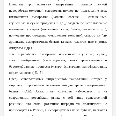
Известны три основных направления промыш- ленной
перера
б
отки молочной сыворотки: полное ис- пользование всех
компонентов сыворотки (напитки свежие и сквашенные,
сгущенные и сухие продукты и др.), раздельное использование
компонентов сырья (извлечение жира, белков, лактозы и др.),
получение производных компонентов молочной сыворотки (ги-
дролизаты сывороточных белков, глюкозо-галактоз- ные сиропы,
лактулоза и др.).
Для переработ
к
и сыворотки применяют сгущение, сушку,
электромембранные (электродиализ, элек- троактивация) и
баромембранные процессы (ультра- фильтрация, нанофильтрация,
обратный осмос) [3–5].
Среди сывороточных ингредиентов наибольший интерес у
мировых потребителей вызывают концен- траты сывороточных
белков (КСБ). Аналогичная ситуация наблюдается и на
современном российском рынке с той лишь существенной
разницей, что сыво- роточные ингредиенты практически не
производятся в России, а импортируются из-за рубежа, несмотря