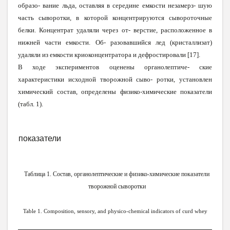
образо- вание льда, оставляя в сере
д
ине емкости незамер
з
- шую
часть сыворотки, в которой концентрируются сывороточные
белки. Концентрат удаляли через от- верстие, расположенное в
нижней части емкости. Об- разовавшийся лед (кристаллизат)
удаляли из емкости криоконцентратора и дефростировали [17].
В ходе экспериментов оценены органолептиче- ские
характеристики исходной творожной сыво- ротки, установлен
химический состав, определены физико-химические показатели
(табл.
1).
показатели
Таблица 1. Состав, органолептические и физико-химические показатели
творожной сыворотки
Table 1. Composition, sensory, and physico-chemical indicators of curd whey