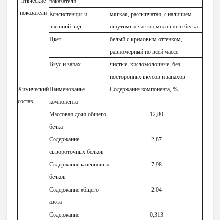
птические
показателя
показатели
Консистенция и
мягкая, рассыпчатая, с наличием
внешний вид
ощутимых частиц молочного белка
Цвет
белый с кремовым оттенком,
равномерный по всей массе
Вкус и запах
чистые, кисломолочные, без
посторонних вкусов и запахов
Химический
Наименование
Содержание компонента, %
состав
компонента
Массовая доля общего
12,80
белка
Содержание
2,87
сывороточных белков
Содержание казеиновых
7,98
белков
Содержание общего
2,04
азота
Содержание
0,313