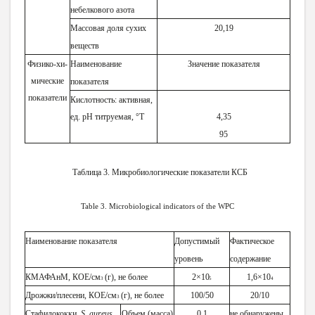
небелкового азота
Массовая доля сухих
20,19
веществ
Физико-хи-
Наименование
Значение показателя
мические
показателя
показатели
Кислотность: активная,
ед. рН титруемая, °Т
4,35
95
Таблица 3. Микробиологические показатели КСБ
Table 3. Microbiological indicators of the WPC
Наименование показателя
Допустимый
Фактическое
уровень
содержание
КМАФАнМ, КОЕ/см
(г), не более
2×1
0
1,6×10
3
5
4
Дрожжи/плесени, КОЕ/с
м
(г), не более
100/50
20/10
3
Стафилококки,
S. aureus
Объем (масса)
0,1
не обнаружены