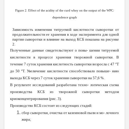
Figure 2. Effect of the acidity of the curd whey on the output of the WPC:
dependence graph
Зависимость изменения титруемой кислотности сыворотки от
продолжительности ее хранения в ходе эксперимента для одной
партии сыворотки и влияние на выход КСБ показана на рисунке
2.
Полученные данные свидетельствуют о повы- шении титруемой
кислотности в процессе хранения творожной сыворотки. В
течение 7 суток хранения кислотность сыворотки возросла с 47 °Т
до 50 °Т. Увеличение кислотности способствовало повыше- нию
выхода КСБ через 7 суток хранения сыворотки на 57,6 %.
В результате исследований разработана техно- логическая схема
производства КСБ из творожной сыворотки методом
криоконцентрирования (рис. 3).
Производство КСБ состоит из следующих стадий:
сбор сыворотки, очистка от казеиновой пыли и мо- лочного
жира;