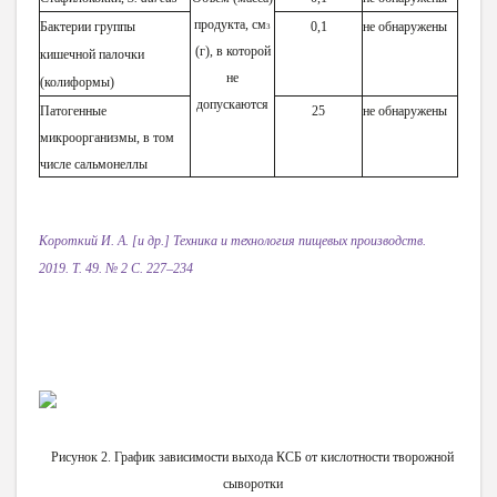
продукта, с
м
Бактерии группы
0,1
не обнаружены
3
(г), в которой
кишечной палочки
не
(колиформы)
допускаются
Патогенные
25
не обнаружены
микроорганизмы, в том
числе сальмонеллы
К
ороткий И. А. [и др.]
Т
е
хни
к
а и т
е
хн
о
л
огия пи
щ
евых произ
во
дств.
2019.
Т
. 49. № 2 С. 227–234
Рисунок 2. График зависимости выхода КСБ от кислотности творожной
сыворотки