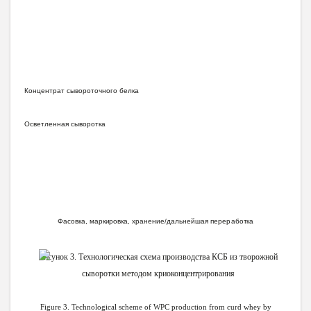
К
о
нц
е
нт
р
а
т сыворо
т
оч
н
ого бе
л
к
а
Освет
л
е
н
н
ая
сыворо
тк
а
Фасов
к
а, ма
р
ки
ров
к
а,
х
ра
н
е
ни
е
/
да
л
ь
н
е
й
шая
п
е
р
е
р
або
тк
а
Рисунок 3. Технологическая схема производства КСБ из творожной
сыворотки методом криоконцентрирования
Figure 3. Technological scheme of WPC production from curd whey by