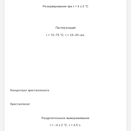
Р
езе
р
в
и
рова
н
и
е
п
ри
t
= 4 ± 2
°С
Пас
т
е
р
и
зац
и
я
t
= 72–
7
5
°
C
,
τ
= 1
5
–
20 се
к
.
К
о
нц
е
нт
р
а
т
к
р
и
ст
а
л
л
и
за
т
а
К
р
и
ст
а
л
л
и
зат
Р
азде
лит
е
л
ь
н
ое
вымораж
и
в
а
ни
е
t
= –4 ± 2 °
С
,
τ
= 4,5 ч.