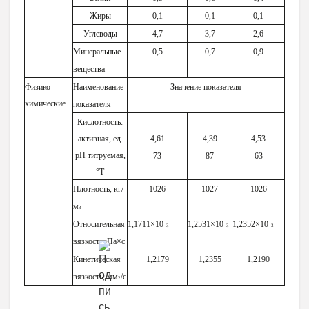
Жиры
0,1
0,1
0,1
Углеводы
4,7
3,7
2,6
Минеральные
0,5
0,7
0,9
вещества
Физико-
Наименование
Значение показателя
химические
показателя
Кислотность:
активная, ед.
4,61
4,39
4,53
рН титруемая,
73
87
63
°Т
Плотность, кг/
1026
1027
1026
м
3
Относительная
1,1711×1
0
1,2531×10
1,2352×10
–3
–3
–3
вязкость, Па×с
Кинетическая
1,2179
1,2355
1,2190
вязкость, м
м
/с
2