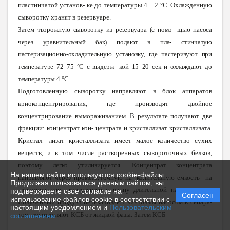
пластинчатой установ- ке до температуры 4 ± 2 °С. Охлажденную
сыворотку хранят в резервуаре.
Зате
м
творожну
ю
сыворотк
у
и
з
резервуар
а
(
с
помо
-
щь
ю
насос
а
чере
з
уравнительны
й
бак
)
подаю
т в
пла
-
стинчату
ю
пастеризационно-охладительну
ю
установку, гд
е
пастеризую
т
пр
и
температур
е
72–7
5
°
С с
выдерж
-
ко
й
15–2
0
се
к и
охлаждаю
т
д
о
температур
ы 4
°С.
Подготовленную сыворотку направляют в блок аппаратов
криоконцентрирования, где производят двойное
концентрирование вымораживанием. В результате получают две
фракции: концентрат кон- центрата и кристаллизат кристаллизата.
Кристал- лизат кристаллизата имеет малое количество сухих
веществ, и в том числе растворенных сывороточных белков,
поэтому легко утилизируется. Концентрат концентрата
На нашем сайте используются cookie-файлы.
направляют через промежуточную на- копительную емкость на
Продолжая пользоваться данным сайтом, вы
термическую коагуляцию в ванну длительной пастеризации.
подтверждаете свое согласие на
Согласен
использование файлов cookie в соответствии с
Полученный продукт перек
а
чивают винтовым насосом в сепар
а
-
настоящим уведомлением и
Пользовательским
тор, где отделяют КСБ от жидкой фазы. Затем КСБ
соглашением
.