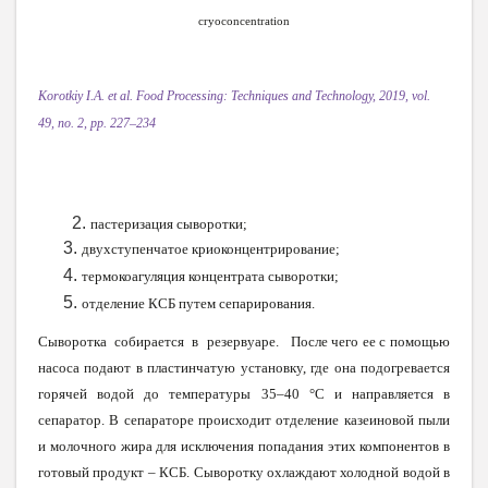
cryoconcentration
Ko
r
otkiy I.A. et al. Food P
r
ocessing:
T
echniques and
T
echnolog
y
, 2019, vol.
49, no. 2, pp. 227–234
пастеризация сыворотки;
двухступенчатое криоконцентрирование;
термокоагуляция концентрата сыворотки;
отделение КСБ путем сепарирования.
Сыворотка собирается в резервуаре. После чего ее с помощью
насоса подают в пластинчатую установку, где она подогревается
горячей водой до температуры 35–40 °С и направляется в
сепаратор. В сепараторе происходит отделение казеиновой пыли
и молочного жира для исключения попадания этих компонентов в
готовый продукт – КСБ. Сыворотку охлаждают холодной водой в