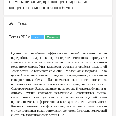
вымораживание, криоконцентрирование,
концентрат сывороточного белка
Текст
Текст (PDF):
Читать
Скачать
Одним из наиболее эффективных путей оптими
-
зации
перераб
о
тки сырья в производстве молочных продуктов
является комплексное промышленное использование вторичного
молочного сырья. Уни
-
кальность состава и свойств молочной
сыворотки не вызывает сомнений. Молочная сыворотка – это
ценный источник важных пищевых ингредиентов, в частности
сывороточных белков. Биологическая цен
-
ность последних
превышает ценность всех известных в природе пищевых белков.
Сывороточные белки, главные из которых
β
-лакт
о
глобулин и
α
-
лактал
ь
-
бумин, являются источником незаменимых амино
-
кислот, имеют высокую скорость расщепления под действием
протеолитических ферментов и высокую степень усвояемости.
Комплекс витаминов и фер
-
ментов, так же как и биологически
синтезированная вода, дополняют феномен биотехнологической
систе
-
мы молочной сыворотки [1, 2].