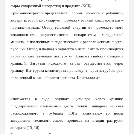
сырь
я
(творожно
й
сыворотки
) и
продукт
а
(КСБ).
Криоконцентратор представляет собой емкость с рубашкой,
внутри которой циркулирует промежу- точный хладоноситель –
пропиленгликоль. Отвод тепловой энергии от промежуточного
теплоносителя осуществляется испарителем холодильной
машины, выполненным в виде змеевика и расположенным внутри
рубаш
к
и. Отвод и подвод хладагента в испа- ритель производится
через соответствующие патруб- ки. Аппарат снабжен откидной
крышкой. Загрузка исходного сырья осуществля
е
тся через
крышку. Вы- грузка концентрата происходит через патрубок, рас-
положенный в нижней части аппарата. Кристаллизат
извлекается в виде ледяного цилиндра через крышку,
предварительно отепляемый вдоль стенки аппарата за счет
расположенного в рубашке ТЭНа, включаем
о
- го после
завершения технологического процесса на стадии разгрузки
аппарата [15, 16].