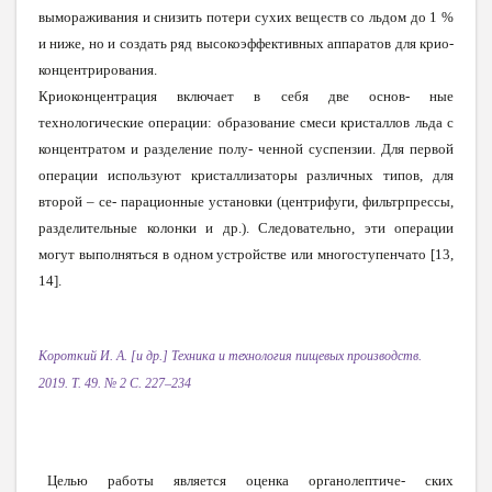
вымораживания и снизить потери сухих веществ со льдом до 1 %
и ниже, но и создать ряд высокоэффективных аппаратов для крио-
концентрирования.
Криоконцентрация включает в себя две основ- ные
технологические операции: образование смеси кристаллов льда с
концентратом и разделение полу- ченной суспензии. Для первой
операции используют кристаллизаторы различных типов, для
второй – се- парационные установки (центрифуги, фильтрпрессы,
разделительные колонки и др.). Следовательно, эти операции
могут выполняться в одном устройстве или многоступенчато [13,
14].
К
ороткий И. А. [и др.]
Т
е
хни
к
а и т
е
хн
о
л
огия пи
щ
евых произ
во
дств.
2019.
Т
. 49. № 2 С. 227–234
Целью работы является оценка органолептиче
-
ских