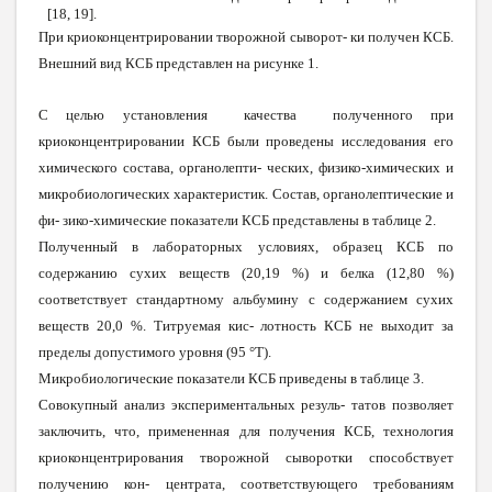
[18, 19].
При криоконцентрировании творожной сыворот- ки получен КСБ.
Внешний вид КСБ представлен на рисунке 1.
С целью установления качества полученного при
криоконцентрировании КСБ были проведены исследования его
химического состава, органолепти- ческих, физико-химических и
микробиологических характеристик. Состав, органолептические и
фи- зико-химические показатели КСБ представлены в таблице 2.
Полученный в лабораторных условиях, образец КСБ по
содержанию сухих веществ (20,19 %) и белка (12,80 %)
соответствует стандартному альбумину с содержанием сухих
веществ 20,0 %. Титруемая кис- лотность КСБ не выходит за
пределы допустимого уровня (95 °Т).
Микробиологические показатели КСБ приведены в таблице 3.
Совокупный анализ экспериментальных резуль- татов позволяет
заключить, что, примененная для получения КСБ, технология
криоконцентрирования творожной сыворотки способствует
получению кон- центрата, соответствующего требованиям