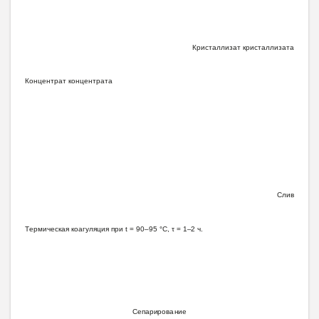
К
р
и
ст
а
л
л
и
зат
к
р
и
ст
а
л
л
и
за
т
а
К
о
нц
е
нт
р
а
т
к
о
нц
е
нт
рата
С
л
ив
Т
е
р
м
и
чес
к
ая коа
г
у
л
я
ц
и
я
п
ри
t
= 90–95 °
С
,
τ
= 1
–
2 ч.
С
е
п
ар
и
ров
а
ние