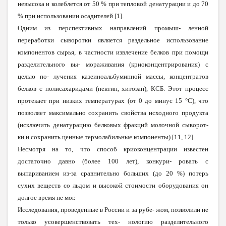
невысока и колеблется от 50 % при тепловой денатурации и до 70
% при использовании осадителей [1].
Одним из перспективных направлений промыш- ленной
переработки сыворотки является раздельное использование
компонентов сырья, в частности извлечение белков при помощи
разделительного вы- мораживания (криоконцентрирования) с
целью по- лучения казеиноальбуминной массы, концентратов
белков с полисахаридами (пектин, хитозан), КСБ. Этот процесс
протекает при низких температурах (от 0 до минус 15 °С), что
позволяет максимально сохранить свойства исходного продукта
(исключить денатурацию белковых фракций молочной сыворот-
ки и сохранить ценные термолабильные компоненты) [11, 12].
Несмотря на то, что способ криоконцентрации известен
достаточно давно (более 100 лет), конкури- ровать с
выпариванием из-за сравнительно больших (до 20 %) потерь
сухих веществ со льдом и высокой стоимости оборудования он
долгое время не мог.
Исследования, проведенные в России и за рубе- жом, позволили не
только усовершенствовать тех- нологию разделительного