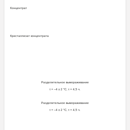
К
о
нц
е
нт
р
а
т
К
р
и
ст
а
л
л
и
зат
к
о
нц
е
нт
рата
Р
азде
лит
е
л
ь
н
ое
вымораж
и
в
а
ни
е
t
= –4 ± 2 °
С
,
τ
= 4,5 ч.
Р
азде
лит
е
л
ь
н
ое
вымораж
и
в
а
ни
е
t
= –4 ± 2 °
С
,
τ
= 4,5 ч.