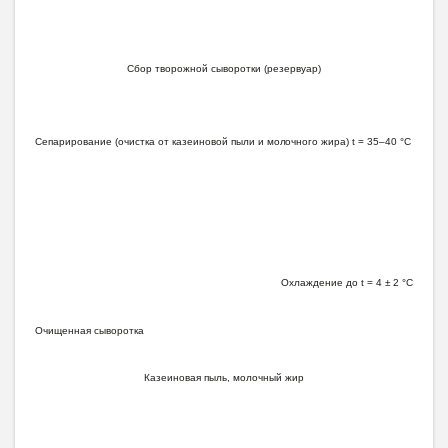
С
бор
т
воро
жн
ой с
ы
воро
тк
и (резе
р
в
у
а
р
)
С
е
п
а
р
и
ров
а
ни
е (оч
и
ст
к
а от
к
азеи
н
овой
п
ы
л
и и мо
л
оч
н
о
го
жи
ра)
t
= 35–
4
0
°С
О
хл
а
ж
д
е
н
и
е до
t
= 4 ± 2
°С
Оч
и
щен
н
ая
сыворо
тк
а
К
азе
и
н
овая
п
ыль,
мо
л
оч
н
ый ж
ир