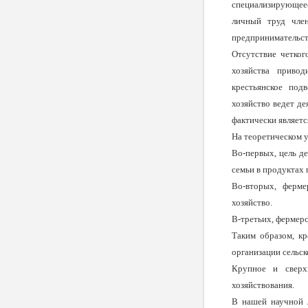
специализирую­щее
личный труд член
предпринимательств
Отсутствие четкого
хозяйства привод
крестьянское под
хозяйство ведет де
фактиче­ски являет
На теоретическом у
Во-первых,
цель д
семьи в продуктах
Во-вторых,
ферме
хозяйство.
В-третьих, фермерс
Таким образом, кр
организации сельск
Крупное и сверхк
хозяйствования.
В нашей научной л