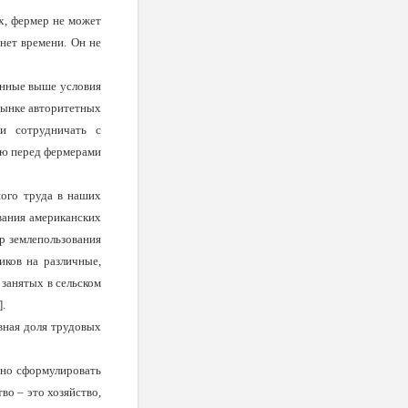
х, фермер не может
нет времени. Он не
анные выше условия
рынке авторитетных
 и сотрудничать с
ью перед ферме­рами
ного труда в наших
вания американских
р землепользования
иков на различные,
заня­тых в сельском
].
вная доля трудовых
жно сформулировать
во – это хозяйство,