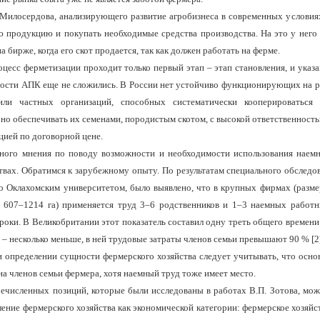
Милосердова, анализирую­щего развитие агробизнеса в современных условия
ю продукцию и покупать необходимые средства производства. На это у него 
 бирже, когда его скот продается, так как должен ра­ботать на ферме.
оцесс ферметизации проходит только первый этап – этап становления, и указ
ости АПК еще не сложились. В России нет устойчиво функциони­рующих на 
или частных организаций, способных систематиче­ски кооперироваться
но обеспечивать их семенами, породистым скотом, с высокой ответственност
цией по договорной цене.
иного мнения по поводу воз­можности и необходимости использования наем
твах. Обратимся к зарубежному опыту. По результатам специального обследо
о Оклахомским университетом, было выявлено, что в крупных фирмах (разме
= 607–1214 га) применяется труд 3–6 род­ственников и 1–3 наемных работн
оки. В Великобритании этот по­казатель составил одну треть общего времени 
и – несколько меньше, в ней трудовые затраты членов семьи пре­вышают 90 % [2
и определении сущности фер­мерского хозяйства следует учитывать, что осно
на членов семьи фермера, хотя наемный труд тоже имеет место.
ечисленных позиций, которые были исследованы в работах В.П. Зотова, мо
ние фермер­ского хозяйства как экономической категории: фер­мерское хозяйст