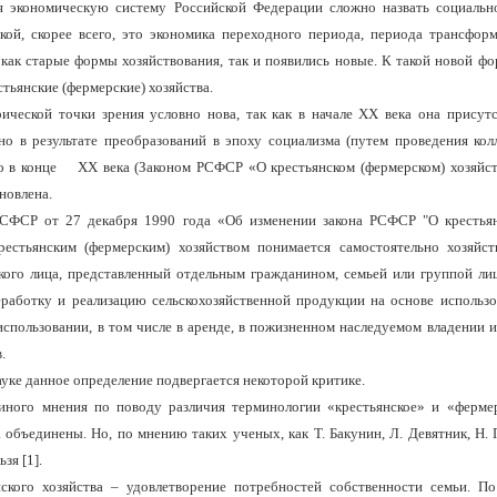
 экономическую систему Рос­сийской Федерации сложно назвать социальн
ой, скорее всего, это экономика переходного периода, периода транс­форм
как ста­рые формы хозяйствования, так и появились новые. К такой новой ф
тьянские (фермерские) хозяйства.
ической точки зрения условно нова, так как в начале ХХ века она присутс
но в результате преобра­зований в эпоху социализма (путем проведения кол
о в конце ХХ века (Законом РСФСР «О крестьянском (фермер­ском) хозяйст
новлена.
РСФСР от 27 декабря 1990 года «Об изменении закона РСФСР "О крестьян
рестьянским (фер­мерским) хозяйством
понимается самостоятельно хозяйс
ого лица, представленный отдельным гражданином, семьей или группой л
реработку и реализацию сельскохозяйст­венной продукции на основе использо
использовании, в том числе в аренде, в пожизненном наследуемом владении и
.
уке данное определение под­вергается некоторой критике.
иного мнения по поводу разли­чия терминологии «крестьянское» и «фермер
 объединены. Но, по мнению таких ученых, как Т. Бакунин, Л. Девятник, Н. 
зя [1].
нского хозяйства – удовлетво­рение потребностей собственности семьи. П