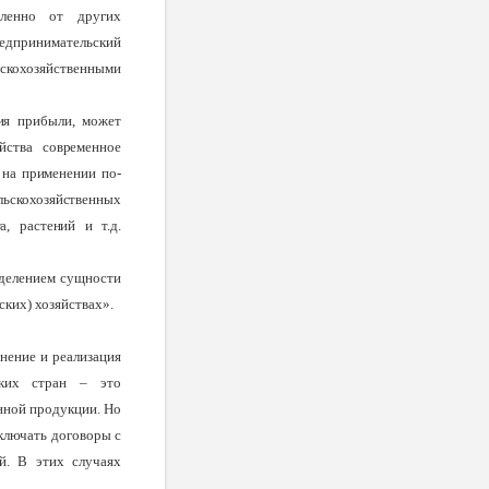
бленно от других
редпринимательский
кохозяйственными
ия прибыли, может
йства современное
 на применении по­
ьскохозяй­ственных
, растений и т.д.
де­лением сущности
ских) хозяйствах».
не­ние и реализация
ских стран – это
нной продукции. Но
лючать дого­воры с
й. В этих случаях