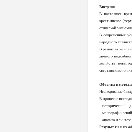
Введение
В настоящее врем
крестьянское (ферм
стической экономик
В современных усл
народного хозяйст
В развитой рыночно
личного подсобного
хозяйства, невы­г
сверты­ванию личн
Объекты и методы
Исследование базир
В процессе исслед
– исторический – д
– монографический
– анализа и синтез
Результаты и их о