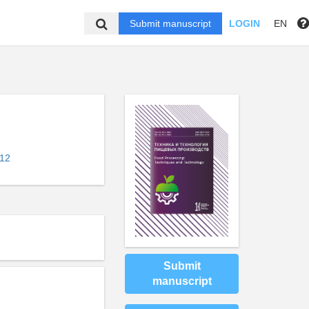
Submit manuscript
LOGIN
EN
012
Submit
manuscript