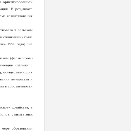
о ори­ентированной
ации. В результате
орме хозяйствования
твовала в сельском
­лективизации) была
ве» 1990 года) она
ском (фермерском)
твующий субъект с
иц, осуществляющих
вания имуще­ства и
ли в собственности
ское» хозяйства, в
Попов, ставить знак
о мере образования