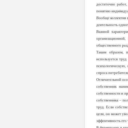
достаточно работ,
понятию индивидуа
Вообще коллектив в
деятельность одног
Важной характери
организационной,
общественного разд
Таким образом, п
используется тру
психологическую, 
спроса потребителе
Отличительной особ
собственник нани
собственности и пр
собствен­ника – по
труд. Если собстве
цели, он может уво
эффективность его 
В фермерских и кре