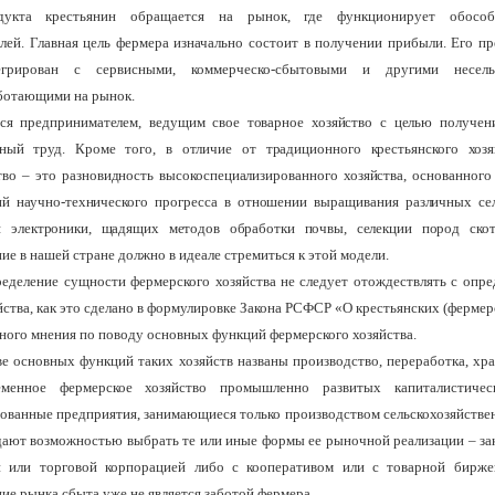
дукта крестьянин об­ращается на рынок, где функционирует обосо
елей. Главная цель фер­мера изначально состоит в получении прибыли. Его п
грирован с сервисными, коммерческо-сбытовыми и другими не­сельс
ботаю­щими на рынок.
ся предпринимателем, веду­щим свое товарное хозяйство с целью получен
мный труд. Кроме того, в отличие от традиционного крестьянского хозя
тво – это разновидность высокоспециализиро­ванного хозяйства, основанного
й научно-технического прогресса в отношении выращивания различных сел
ия электроники, щадящих методов обработки почвы, селекции пород скота
е в нашей стране должно в идеале стремиться к этой модели.
ределение сущности фермер­ского хозяйства не следует отождествлять с опре
йства, как это сделано в формулировке Закона РСФСР «О кресть­янских (фермер
ного мнения по поводу основ­ных функций фермерского хозяйства.
ве основных функций таких хозяйств названы производство, переработка, хра
еменное фермер­ское хозяйство промышленно развитых капитали­стиче
ованные предприятия, занимающиеся только производством сельскохозяйстве
дают возможностью выбрать те или иные формы ее рыночной реализации – зак
 или торговой корпора­цией либо с кооперативом или с товарной бирже
ие рынка сбыта уже не является заботой фермера.