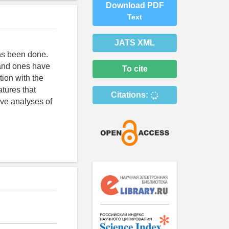
Download PDF
Text
JATS XML
has been done.
mand ones have
To cite
ion with the
tures that
Citations:
ive analyses of