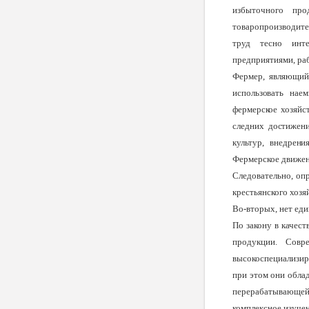
избыточного про
товаропроизводи­т
труд тесно инте
предприятиями, ра
Фермер, являющий
использовать нае
фермерское хозяйс
следних достижени
культур, внедрен
Фермерское движени
Следовательно, оп
крестьянского хозя
Во-вторых,
нет еди
По закону в качест
продукции. Совр
высокоспециализир
при этом они обла
перерабатывающей
комплексное изучен