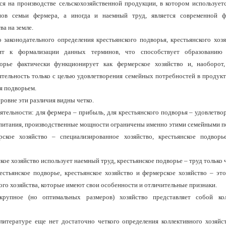
ся на производстве сельскохозяйственной про­дукции, в котором использует
ов семьи фермера, а иногда и на­емный труд, является современной ф
а на земле.
 законодательного определе­ния крестьянского подворья, крестьянского хозя
ит к формализа­ции данных терминов, что способствует образова­нию 
ворье фак­тически функционирует как фермерское хозяйство и, наоборот,
я­тельность только с целью удовлетворения семейных потребностей в продукт
ся подворьем.
ровне эти различия видны четко.
еятельности: для фермера – прибыль, для крестьянского подворья – удовлетво
 питания, производственные мощности ограничены именно этими семейными п
рское хозяйство – специализи­рованное хозяйство, крестьянское подворь
кое хозяйство использует на­емный труд, крестьянское подворье – труд только 
естьянское подворье, крестьян­ское хозяйство и фермерское хозяйство – эт
ого хозяйства, ко­торые имеют свои особенности и отличительные признаки.
рупное (но оптимальных разме­ров) хозяйство представляет собой к
итературе еще нет достаточно четкого определения коллективного хозяйс