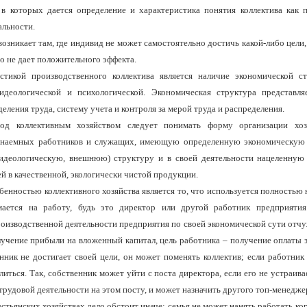
 в которых дается опре­деление и характеристика понятия коллектива как 
льности.
озникает там, где индивид не может самостоятельно достичь какой-либо цели, 
о не дает по­ложительного эффекта.
стикой производственного коллектива является наличие экономической ст
 идеологической и психологической. Экономическая структура представля
еления труда, систему учета и контроля за мерой труда и распределения.
од коллективным хозяйством
следует понимать форму организации хоз
д наемных работников и служащих, имеющую определенную экономическую 
идеологиче­скую, внешнюю) структуру и в своей деятельности нацеленную
й в качественной, экологически чистой продукции.
енностью коллективного хо­зяйства является то, что используется полностью 
мается на ра­боту, будь это директор или другой работник пред­приятия
оизвод­ственной деятельности предприятия по своей эконо­мической сути отчу
лучение прибыли на вложенный капитал, цель работника – получение оплаты 
нник не достигает своей цели, он может поменять коллектив; если работник
литься. Так, собственник может уйти с поста директора, если его не устраива
трудовой деятельности на этом посту, и может на­значить другого топ-менедже
стьянских хозяйствах дело обстоит иначе: семья не может нанять работать ког