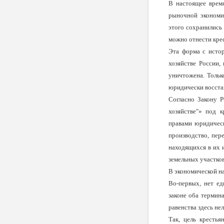
В настоящее время
рыночной экономик
этого сохранились 
можно отнести крес
Эта форма с истор
хозяйстве России, 
уничтожена. Тольк
юридически восста­
Согласно Закону 
хозяйстве"» под к
правами юридическ
произ­водство, пе
находящихся в их 
земельных участков
В экономической на
Во-первых, нет ед
законе оба термина
равенства здесь нель
Так, цель крестья