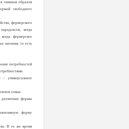
ся главным образом
ормой свобод­ного
й­ства, фермерского
парадоксов, когда
 когда фермерское
ах питания, то есть
­рение потребностей
отребностями.
е – уни­версальное
членов семьи.
о раз­личные формы
оллективную форму
тва. В то же время