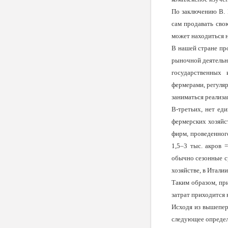
По заключению В. 
сам продавать сво
может находиться на
В нашей стране пр
рыночной деятельн
государственных 
фермерами, регуляр
заниматься реализа
В-третьих,
нет ед
фермерских хозяйс
фирм, проведенног
1,5–3 тыс. акров 
обычно сезонные ср
хозяйстве, в Итали
Таким образом, пр
затрат приходится 
Исходя из вышепер
следующее определе