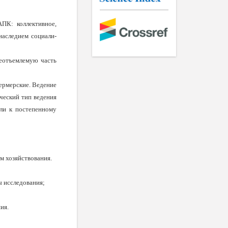
К: кол­лективное,
 наследием социали­
еотъ­емлемую часть
фермерские. Ведение
ический тип ведения
ли к постепен­ному
хо­зяйство­вания.
 исследова­ния;
ия.