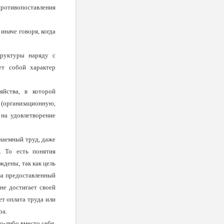
противопоставления
иначе говоря, когда
рук­туры наряду с
ет собой характер
яйства, в которой
(организационную,
 на удовлетворение
на­емный труд, даже
. То есть понятия
ждены, так как цель
за предостав­ленный
 не достигает своей
ет оплата труда или
ра.
о-либо вместо себя,