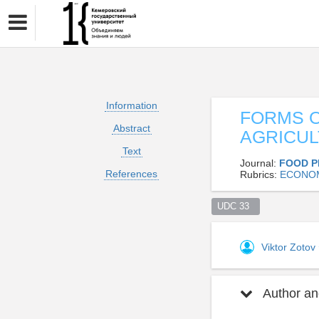
Information
FORMS O
Abstract
AGRICUL
Text
Journal:
FOOD P
References
Rubrics:
ECONO
UDC 33  
Viktor Zotov
Author and