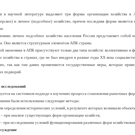
я в научной литературе выде­ляют три формы организации хозяйства в АП
ерское) и личное (подсобное) хозяйство, причем последняя форма яв­ляется
и.
овиях личное подсобное хо­зяйство населения России представляет собой н
ва. Оно является структурным элементом АПК страны.
й экономике в АПК присут­ствуют только два типа хозяйств: коллективные и 
 хозяйства в странах, где не был внедрен в разные годы ХХ века социалист
одно, так как там давно применяются государствен­ные меры, которые приве
ых подворий.
 исследований
уется на системном подходе к изучению процесса становления рыночных форм 
ования были использованы следующие методы:
ля определения исторических условий, в результате которых возникали объекты
 – при анализе существующих форм организации хозяйств;
а – при исследовании условий функционирования различных форм хозяйствован
бсуждение