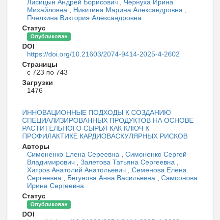
Лисицын Андрей Борисович
,
Чернуха Ирина
Михайловна
,
Никитина Марина Александровна
,
Пчелкина Виктория Александровна
Статус
Опубликован
DOI
https://doi.org/10.21603/2074-9414-2025-4-2602
Страницы
с 723 по 743
Загрузки
1476
ИННОВАЦИОННЫЕ ПОДХОДЫ К СОЗДАНИЮ
СПЕЦИАЛИЗИРОВАННЫХ ПРОДУКТОВ НА ОСНОВЕ
РАСТИТЕЛЬНОГО СЫРЬЯ КАК КЛЮЧ К
ПРОФИЛАКТИКЕ КАРДИОВАСКУЛЯРНЫХ РИСКОВ
Авторы
Симоненко Елена Сереевна
,
Симоненко Сергей
Владимирович
,
Залетова Татьяна Сергеевна
,
Хитров Анатолий Анатольевич
,
Семенова Елена
Сергеевна
,
Бегунова Анна Васильевна
,
Самсонова
Ирина Сергеевна
Статус
Опубликован
DOI