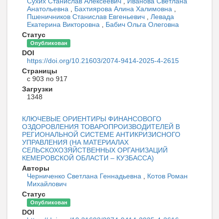
Сухих Станислав Алексеевич
,
Иванова Светлана
Анатольевна
,
Бахтиярова Алина Халимовна
,
Пшеничников Станислав Евгеньевич
,
Левада
Екатерина Викторовна
,
Бабич Ольга Олеговна
Статус
Опубликован
DOI
https://doi.org/10.21603/2074-9414-2025-4-2615
Страницы
с 903 по 917
Загрузки
1348
КЛЮЧЕВЫЕ ОРИЕНТИРЫ ФИНАНСОВОГО
ОЗДОРОВЛЕНИЯ ТОВАРОПРОИЗВОДИТЕЛЕЙ В
РЕГИОНАЛЬНОЙ СИСТЕМЕ АНТИКРИЗИСНОГО
УПРАВЛЕНИЯ (НА МАТЕРИАЛАХ
СЕЛЬСКОХОЗЯЙСТВЕННЫХ ОРГАНИЗАЦИЙ
КЕМЕРОВСКОЙ ОБЛАСТИ – КУЗБАССА)
Авторы
Черниченко Светлана Геннадьевна
,
Котов Роман
Михайлович
Статус
Опубликован
DOI