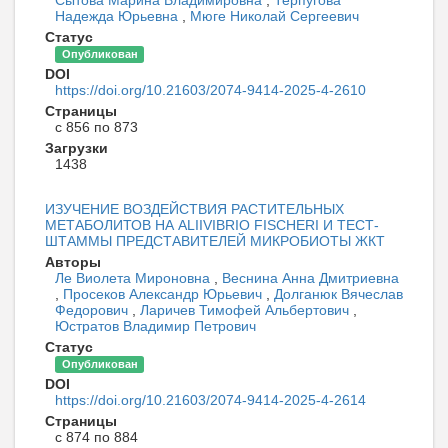
Сытова Марина Владимировна
,
Терпугова
Надежда Юрьевна
,
Мюге Николай Сергеевич
Статус
Опубликован
DOI
https://doi.org/10.21603/2074-9414-2025-4-2610
Страницы
с 856 по 873
Загрузки
1438
ИЗУЧЕНИЕ ВОЗДЕЙСТВИЯ РАСТИТЕЛЬНЫХ
МЕТАБОЛИТОВ НА ALIIVIBRIO FISCHERI И ТЕСТ-
ШТАММЫ ПРЕДСТАВИТЕЛЕЙ МИКРОБИОТЫ ЖКТ
Авторы
Ле Виолета Мироновна
,
Веснина Анна Дмитриевна
,
Просеков Александр Юрьевич
,
Долганюк Вячеслав
Федорович
,
Ларичев Тимофей Альбертович
,
Юстратов Владимир Петрович
Статус
Опубликован
DOI
https://doi.org/10.21603/2074-9414-2025-4-2614
Страницы
с 874 по 884