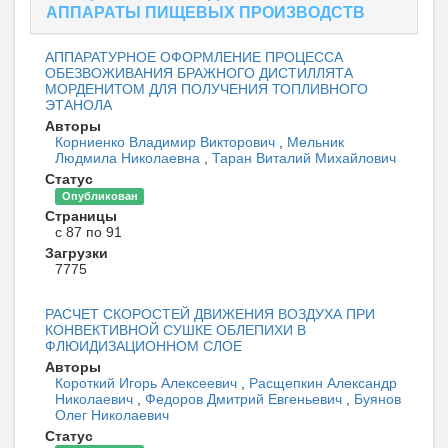
АППАРАТЫ ПИЩЕВЫХ ПРОИЗВОДСТВ
АППАРАТУРНОЕ ОФОРМЛЕНИЕ ПРОЦЕССА
ОБЕЗВОЖИВАНИЯ БРАЖНОГО ДИСТИЛЛЯТА
МОРДЕНИТОМ ДЛЯ ПОЛУЧЕНИЯ ТОПЛИВНОГО
ЭТАНОЛА
Авторы
Корниенко Владимир Викторович
,
Мельник
Людмила Николаевна
,
Таран Виталий Михайлович
Статус
Опубликован
Страницы
с 87 по 91
Загрузки
7775
РАСЧЕТ СКОРОСТЕЙ ДВИЖЕНИЯ ВОЗДУХА ПРИ
КОНВЕКТИВНОЙ СУШКЕ ОБЛЕПИХИ В
ФЛЮИДИЗАЦИОННОМ СЛОЕ
Авторы
Короткий Игорь Алексеевич
,
Расщепкин Александр
Николаевич
,
Федоров Дмитрий Евгеньевич
,
Буянов
Олег Николаевич
Статус