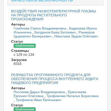
КАЧЕСТВО И БЕЗОПАСНОСТЬ
ВОЗДЕЙСТВИЯ НИЗКОТЕМПЕРАТУРНОЙ ПЛАЗМЫ
НА ПРОДУКТЫ РАСТИТЕЛЬНОГО
ПРОИСХОЖДЕНИЯ
Авторы
Гомбоева Саяна Владимировна
,
Бадмаева Ирина
Ильинична
,
Балданов Баир Батоевич
,
Ранжуров
Цыремпил Валерьевич
,
Николаев Эрдэм Олегович
Статус
Опубликован
Страницы
с 129 по 134
Загрузки
8316
РАЗРАБОТКА ПРОГРАММНОГО ПРОДУКТА ДЛЯ
ОБЕСПЕЧЕНИЯ ПРОЦЕССА ВНУТРЕННЕГО АУДИТА
ПИЩЕВОГО ПРЕДПРИЯТИЯ
Авторы
Россиева Дарья Владимировна
,
Ермолаева
Евгения Олеговна
,
Трофимова Наталья Борисовна
,
Трофимов Иван Евгеньевич
Статус
Опубликован