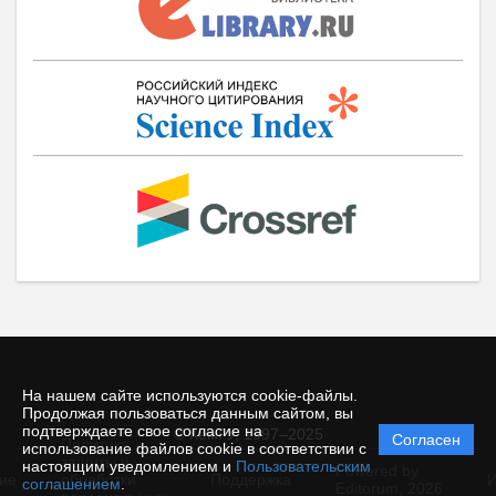
На нашем сайте используются cookie-файлы.
Продолжая пользоваться данным сайтом, вы
подтверждаете свое согласие на
© КемГУ, 1997–2025
Согласен
Политика
использование файлов cookie в соответствии с
защиты и
настоящим уведомлением и
Пользовательским
Powered by
ие
обработки
Поддержка
И
соглашением
.
Editorum,
2026