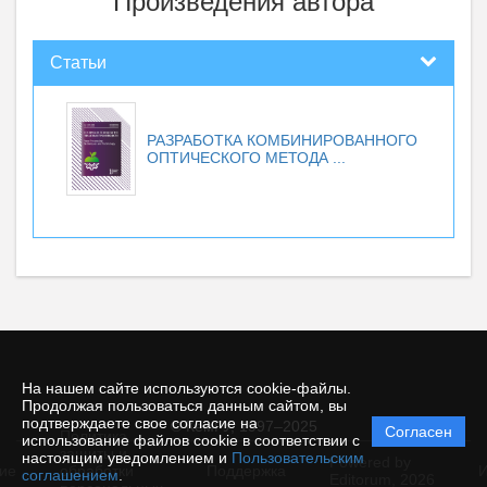
Произведения автора
Статьи
РАЗРАБОТКА КОМБИНИРОВАННОГО
ОПТИЧЕСКОГО МЕТОДА ...
На нашем сайте используются cookie-файлы.
Продолжая пользоваться данным сайтом, вы
подтверждаете свое согласие на
© КемГУ, 1997–2025
Согласен
Политика
использование файлов cookie в соответствии с
защиты и
настоящим уведомлением и
Пользовательским
Powered by
ие
обработки
Поддержка
И
соглашением
.
Editorum,
2026