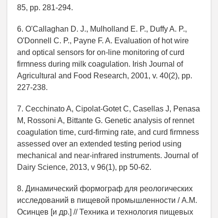
85, pp. 281-294.
6. O'Callaghan D. J., Mulholland E. P., Duffy A. P.,
O'Donnell C. P., Payne F. A. Evaluation of hot wire
and optical sensors for on-line monitoring of curd
firmness during milk coagulation. Irish Journal of
Agricultural and Food Research, 2001, v. 40(2), pp.
227-238.
7. Cecchinato A, Cipolat-Gotet C, Casellas J, Penasa
M, Rossoni A, Bittante G. Genetic analysis of rennet
coagulation time, curd-firming rate, and curd firmness
assessed over an extended testing period using
mechanical and near-infrared instruments. Journal of
Dairy Science, 2013, v 96(1), pp 50-62.
8. Динамический формограф для реологических
исследований в пищевой промышленности / А.М.
Осинцев [и др.] // Техника и технология пищевых