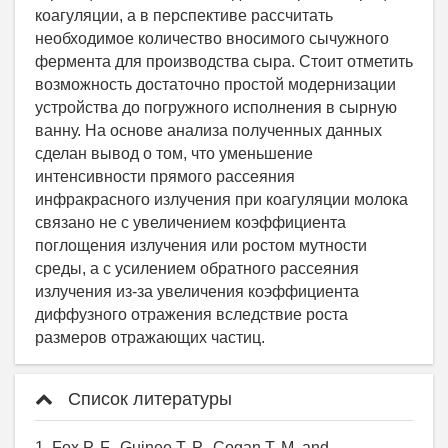
Список литературы
1. Fox P. F., Guinee T. P., Cogan T. M. and