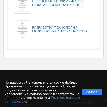
НЕКОТОРЫЕ БИОХИМИЧЕСКИЕ
ПОКАЗАТЕЛИ КРОВИ БАРАНО...
РАЗРАБОТКА ТЕХНОЛОГИИ
МОЛОЧНОГО НАПИТКА НА ОСНО...
На нашем сайте используются cookie-файлы.
Продолжая пользоваться данным сайтом, вы
подтверждаете свое согласие на
© КемГУ, 1997–2025
Согласен
Политика
использование файлов cookie в соответствии с
защиты и
настоящим уведомлением и
Пользовательским
Powered by
ие
обработки
Поддержка
И
соглашением
.
Editorum,
2026
персональных