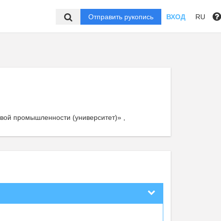
Отправить рукопись
ВХОД
RU
вой промышленности (университет)» ,