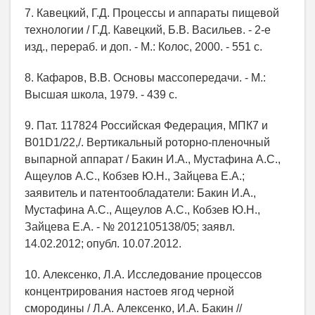
7. Кавецкий, Г.Д. Процессы и аппараты пищевой
технологии / Г.Д. Кавецкий, Б.В. Васильев. - 2-е
изд., перераб. и доп. - М.: Колос, 2000. - 551 с.
8. Кафаров, В.В. Основы массопередачи. - М.:
Высшая школа, 1979. - 439 с.
9. Пат. 117824 Российская Федерация, МПК7 и
B01D1/22,/. Вертикальный роторно-пленочный
выпарной аппарат / Бакин И.А., Мустафина А.С.,
Ащеулов А.С., Кобзев Ю.Н., Зайцева Е.А.;
заявитель и патентообладатели: Бакин И.А.,
Мустафина А.С., Ащеулов А.С., Кобзев Ю.Н.,
Зайцева Е.А. - № 2012105138/05; заявл.
14.02.2012; опубл. 10.07.2012.
10. Алексенко, Л.А. Исследование процессов
концентрирования настоев ягод черной
смородины / Л.А. Алексенко, И.А. Бакин //