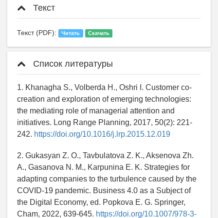
Текст
Текст (PDF):
Читать
Скачать
Список литературы
1. Khanagha S., Volberda H., Oshri I. Customer co-
creation and exploration of emerging technologies:
the mediating role of managerial attention and
initiatives. Long Range Planning, 2017, 50(2): 221-
242.
https://doi.org/10.1016/j.lrp.2015.12.019
2. Gukasyan Z. O., Tavbulatova Z. K., Aksenova Zh.
A., Gasanova N. M., Karpunina E. K. Strategies for
adapting companies to the turbulence caused by the
COVID-19 pandemic. Business 4.0 as a Subject of
the Digital Economy, ed. Popkova E. G. Springer,
Cham, 2022, 639-645.
https://doi.org/10.1007/978-3-