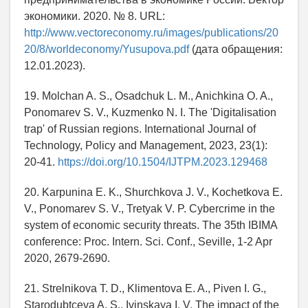
экономики. 2020. № 8. URL:
http://www.vectoreconomy.ru/images/publications/20
20/8/worldeconomy/Yusupova.pdf
(дата обращения:
12.01.2023).
19. Molchan A. S., Osadchuk L. M., Anichkina O. A.,
Ponomarev S. V., Kuzmenko N. I. The 'Digitalisation
trap' of Russian regions. International Journal of
Technology, Policy and Management, 2023, 23(1):
20-41.
https://doi.org/10.1504/IJTPM.2023.129468
20. Karpunina E. K., Shurchkova J. V., Kochetkova E.
V., Ponomarev S. V., Tretyak V. P. Cybercrime in the
system of economic security threats. The 35th IBIMA
conference: Proc. Intern. Sci. Conf., Seville, 1-2 Apr
2020, 2679-2690.
21. Strelnikova T. D., Klimentova E. A., Piven I. G.,
Starodubtceva A. S., Ivinskaya I. V. The impact of the