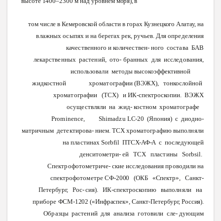
высоте
1400–2300
м над уровнем
моря),
в
том
числе
в
Кемеровской
области в горах
Кузнецкого
Алатау,
на
влажных
осыпях
и
на
берегах рек, ручьев.
Для
определения
качественного
и
количествен-
ного
состава
БАВ
лекарственных
растений,
ото-
бранных
для
исследования,
использовали
методы
высокоэффективной
жидкостной хроматографии
(ВЭЖХ), тонкослойной
хроматографии
(ТСХ) и ИК-спектроскопии. ВЭЖХ
осуществляли
на
жид-
костном
хроматографе
Prominence
,
Shimadzu
LC
-20
(Япония)
с
диодно-
матричным
детектирова-
нием.
ТСХ
хроматографию
выполняли
на
пластинах
Sorbfil
ПТСХ-АФ-А
с последующей
денситометри- ей
ТСХ
пластины
Sorbsil
.
Спектрофотометриче-
ские исследования
проводили
на
спектрофотометре
СФ-2000
(ОКБ
«Спектр»,
Санкт-
Петербург,
Рос-
сия).
ИК-спектроскопию
выполняли
на
приборе
ФСМ-1202
(«Инфраспек»,
Санкт-Петербург,
Россия).
Образцы
растений
для
анализа
готовили
сле-
дующим