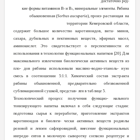
достаточно
ред-
кие
формы
витаминов
В
и
В
,
минеральные
элементы.
Рябина
7
4
обыкновенная
(
Sorbus
aucuparia
),
произ-
растающая
на
территории
Кемеровской
области,
содержит большое
количество
каротиноидов,
вита-
минов,
сахара,
дубильных
и
пектиновых
веществ,
эфирных
масел,
аминокислот.
Это
свидетельствует
о
перспективности
ее
использования
в
технологии
функциональных
напитков
[20].
Для
максимального
извлечения
биологически
активных
веществ
из
пло-
дов
рябины
использовали
масляно-водно-этаноль-
ную
смесь
в
соотношении
5:1:1.
Химический
состав
экстракта
рябины
обыкновенной,
предварительно
обезвоженной
сублимационной
сушкой,
представ-
лен
в
таблице
5.
Технологический
процесс
получения функцио-
нального
тонизирующего
напитка включал в
себя
следующие
стадии:
подготовка
сырья
к
переработке,
приготовление
экстрактов
каротиноидов
и
биологи-
чески
активных
веществ
родиолы
розовой
и
левзеи
сафлоровидной,
внесение
функциональных
ингреди-
ентов
в
молочную
сыворотку
согласно
рецептуре и