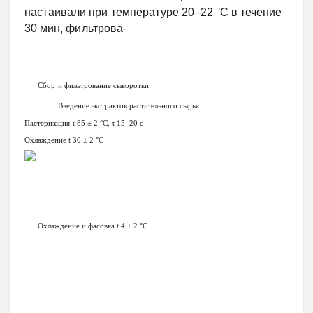
настаивали
при
температуре
20–22
°С
в течение
30
мин,
фильтрова
-
Сбор
и фильтрование сыворотки
Введение
экстрактов
растительного
сырья
Пастеризация
t 85 ± 2
°C,
τ 15–20 с
Охлаждение t 30 ± 2
°C
Охлаждение и
фасовка
t 4 ± 2
°C