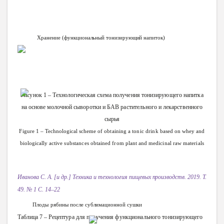
Хранение
(функциональный
тонизирующий
напиток)
Рисунок
1 – Технологическая схема
получения
тонизирующего
напитка
на основе молочной
сыворотки
и
БАВ
растительного
и
лекарственного
сырья
Figure
1 – Technological
scheme
of
obtaining
a
tonic
drink
based
on whey
and
biologically
active
substances
obtained
from
plant
and
medicinal
raw
materials
Иванова
С. А. [и др.]
Техника
и
технология
пищевых
производств.
2019.
Т.
49. № 1 С. 14–22
Плоды
рябины
после
сублимационной
сушки
Таблица 7 –
Рецептура
для
получения
функционального
тонизирующего