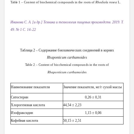
Table
1 –
Content
of
biochemical
compounds
in
the
roots
of
Rhodiola
rosea
L.
Иванова
С. А. [и др.]
Техника
и
технология
пищевых
производств.
2019.
Т.
49. № 1 С. 14–22
Таблица 2 –
Содержание
биохимических
соединений
в
корнях
Rhaponticum
carthamoides
Table
2 –
Content
of
biochemical
compounds
in
the
roots
of
Rhaponticum
carthamoides
Наименование показателя
Значение показателя, мг/г сухой массы
Ситостерин
0,26 ± 0,31
Хлорогеновая кислота
44,54 ± 2,23
Изофраксидин
1,15 ± 0,06
Кофейная кислота
50,15 ± 2,51