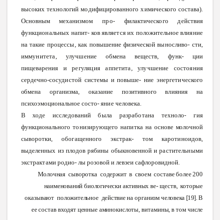
высоких
технологий
модифицированного
химического
состава).
Основным механизмом
про
-
филактического
действия
функциональных
напит
-
ков
является
их
положительное
влияние
на
такие
процессы,
как
повышение физической
выносливо
-
сти,
иммунитета,
улучшение
обмена
веществ,
функ
-
ции
пищеварения
и
регуляция
аппетита,
улучшение
состояния
сердечно-сосудистой
системы
и повыше
-
ние
энергетического
обмена
организма,
оказание
позитивного
влияния
на
психоэмоциональное
состо
-
яние
человека.
В
ходе
исследований
была
разработана
техноло-
гия
функционального
тонизирующего
напитка
на основе
молочной
сыворотки,
обогащенного
экстрак- том
каротиноидов,
выделенных
из
плодов
рябины
обыкновенной и
растительными
экстрактами
родио-
лы
розовой и левзеи сафлоровидной.
Молочная
сыворотка
содержит
в
своем
составе
более
200
наименований
биологически
активных
ве-
ществ,
которые
оказывают
положительное
действие
на
организм
человека
[19].
В
ее
состав
входят
ценные
аминокислоты,
витамины,
в
том
числе