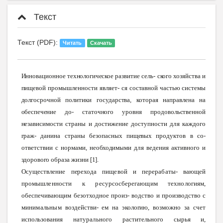
Текст
Текст (PDF):
Читать
Скачать
Инновационное
технологическое
развитие сель-
ского
хозяйства
и
пищевой
промышленности
являет-
ся
составной
частью
системы
долгосрочной
политики
государства,
которая
направлена
на
обеспечение
до-
статочного
уровня
продовольственной
независимости
страны
и
достижение
доступности
для
каждого
граж-
данина
страны
безопасных
пищевых
продуктов в
со-
ответствии с
нормами,
необходимыми
для
ведения
активного
и
здорового
образа жизни
[1].
Осуществление
перехода
пищевой
и
перерабаты-
вающей
промышленности
к
ресурсосберегающим
технологиям,
обеспечивающим
безотходное
произ-
водство и производство с
минимальным
воздействи- ем на
экологию,
возможно
за
счет
использования
натурального
растительного
сырья и,