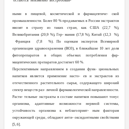
остаются
неизменно
востребован-
ными
в
пищевой,
косметической и
фармацевтиче-
ской
промышленности.
Более 80 %
продаваемых
в России
экстрактов
ввозят в
страну
из
таких
стран,
как
США
(22,7
%),
Великобритания
(20,9
%),
Гер-
мания
(17,8
%),
Китай
(12,3
%),
Франция
(7,8
%).
По
оценкам
экспертов Всемирной
организации
здравоохранения
(ВОЗ),
в
ближайшие
10
лет
доля
фитопрепаратов
в
общих
объемах
потребления
фар-
мацевтических
препаратов
достигнет
60
%.
Перспективным
направлением
в
создании
функ-
циональных
напитков
является
применение
насто-
ев и
экстрактов
из
отечественного
растительного
сырья, содержащего
широкий
спектр
веществ
раз-
личной
фармакологической
направленности.
Расти-
тельные
экстракты
в
составе
напитков
повышают
тонус
организма,
адаптивные
возможности
нервной
системы,
устойчивость
организма
к
неблагоприят-
ным
факторам
окружающей
среды,
обладают
анти-
оксидантными
свойствами
[5,
6].