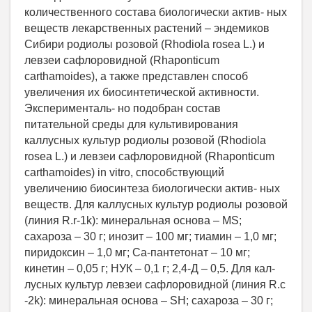
количественного состава биологически актив- ных
веществ лекарственных растений – эндемиков
Сибири родиолы розовой (Rhodiola rosea L.) и
левзеи сафлоровидной (Rhaponticum
carthamoides), а также представлен способ
увеличения их биосинтетической активности.
Эксперименталь- но подобран состав
питательной среды для культивирования
каллусных культур родиолы розовой (Rhodiola
rosea L.) и левзеи сафлоровидной (Rhaponticum
carthamoides) in vitro, способствующий
увеличению биосинтеза биологически актив- ных
веществ. Для каллусных культур родиолы розовой
(линия R.r-1k): минеральная основа – MS;
сахароза – 30 г; инозит – 100 мг; тиамин – 1,0 мг;
пиридоксин – 1,0 мг; Са-пантетонат – 10 мг;
кинетин – 0,05 г; НУК – 0,1 г; 2,4-Д – 0,5. Для кал-
лусных культур левзеи сафлоровидной (линия R.c
-2k): минеральная основа – SH; сахароза – 30 г;