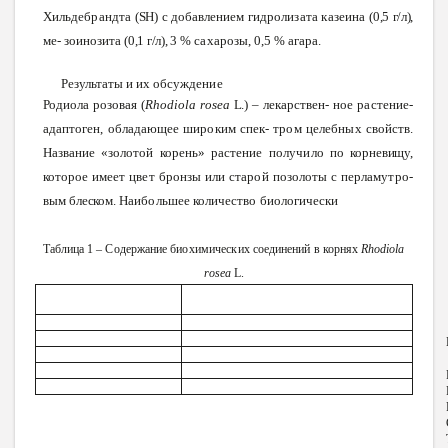
Хильдебрандта
(
SH
)
с добавлением
гидролизата
казеина
(0,5
г/л),
ме
-
зоинозита
(0,1
г/л),
3 %
сахарозы,
0,5
%
агара.
Результаты
и
их
обсуждение
Родиола
розовая
(
Rhodiola
rosea
L
.)
–
лекарствен
-
ное
растение-
адаптоген,
обладающее
широким
спек
-
тром
целебных
свойств.
Название
«золотой корень»
растение
получило
по
корневищу,
которое
имеет
цвет
бронзы
или
старой
позолоты с
перламутро
-
вым
блеском.
Наибольшее
количество
биологически
Таблица 1 –
Содержание
биохимических
соединений
в
корнях
Rhodiola
rosea
L
.