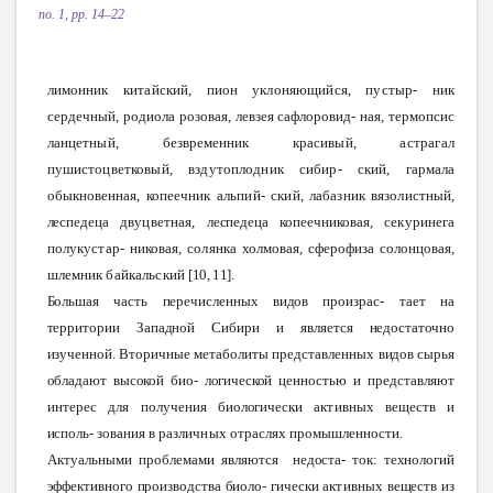
no. 1, pp. 14–22
лимонник
китайский,
пион
уклоняющийся,
пустыр-
ник
сердечный,
родиола
розовая,
левзея сафлоровид-
ная,
термопсис
ланцетный,
безвременник
красивый,
астрагал
пушистоцветковый,
вздутоплодник
сибир-
ский,
гармала
обыкновенная,
копеечник
альпий-
ский,
лабазник
вязолистный,
леспедеца
двуцветная,
леспедеца
копеечниковая,
секуринега
полукустар-
никовая,
солянка
холмовая,
сферофиза
солонцовая,
шлемник
байкальский
[10,
11].
Большая
часть
перечисленных
видов
произрас-
тает
на
территории
Западной
Сибири
и является
недостаточно
изученной.
Вторичные
метаболиты представленных
видов
сырья
обладают
высокой
био-
логической
ценностью
и представляют
интерес
для
получения
биологически
активных
веществ
и
исполь-
зования в
различных
отраслях
промышленности.
Актуальными
проблемами
являются
недоста-
ток:
технологий
эффективного
производства
биоло-
гически
активных
веществ
из