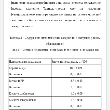
физиологическим
потребностям
организма
человека,
охлаждение,
фасовка,
хранение.
Технологическая
схе-
ма
получения
функционального
тонизирующего
на-
питка
на
основе
молочной
сыворотки и
биологически
активных
веществ
растительного
и
лекарственного
Таблица 5 –
Содержание
биохимических
соединений
в
экстракте
рябины
обыкновенной
Table
5 –
Content
of
biochemical
compounds
in
the
extract
of
mountain
ash
Наименование показателя
Значение показателя, мг/100 г
Каротиноиды
18,1 ± 0,90
Витамин К
0,8 ± 0,04
Витамин PР
2,7 ± 0,15
Витамин E
1,5 ± 0,07
Кислота сорбиновая
1,6 ± 0,09
Кислота аскорбиновая
1,3 ± 0,06
Витамин В1
0,3 ± 0,02