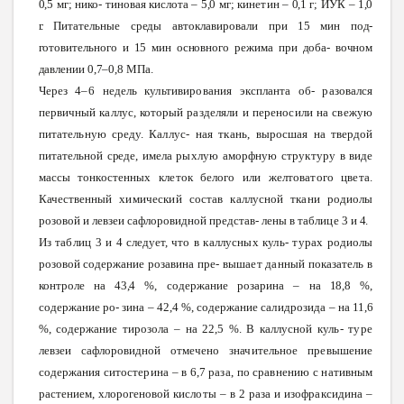
0,5
мг; нико
-
тиновая
кислота
–
5,0
мг;
кинетин
–
0,1
г;
ИУК
–
1,0
г.
Питательные
среды
автоклавировали при
15
мин
под
-
готовительного
и
15
мин
основного
режима при
доба
-
вочном
давлении
0,7–0,8
МПа.
Через
4–6
недель
культивирования
экспланта
об
-
разовался
первичный
каллус,
который
разделяли
и
переносили
на
свежую
питательную
среду.
Каллус
-
ная
ткань,
выросшая
на твердой
питательной
среде,
имела
рыхлую
аморфную
структуру
в виде
массы
тонкостенных
клеток
белого
или
желтоватого
цвета.
Качественный
химический
состав
каллусной
ткани
родиолы
розовой и левзеи сафлоровидной
представ
-
лены в
таблице
3 и
4.
Из
таблиц
3 и 4
следует,
что
в
каллусных
куль
-
турах
родиолы
розовой содержание
розавина
пре
-
вышает
данный
показатель
в
контроле
на
43,4
%,
содержание
розарина
– на
18,8
%,
содержание
ро
-
зина
–
42,4
%,
содержание
салидрозида
– на
11,6
%,
содержание
тирозола
– на 22,5
%.
В
каллусной
куль
-
туре
левзеи сафлоровидной отмечено
значительное
превышение
содержания
ситостерина
– в
6,7
раза,
по
сравнению
с
нативным
растением,
хлорогеновой
кислоты
– в 2
раза
и
изофраксидина
–