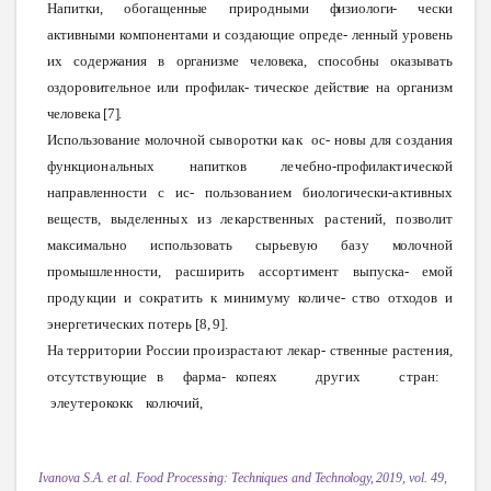
Напитки,
обогащенные
природными
физиологи-
чески
активными
компонентами
и
создающие
опреде-
ленный уровень
их
содержания
в
организме
человека,
способны
оказывать
оздоровительное
или
профилак-
тическое
действие
на
организм
человека
[7].
Использование
молочной
сыворотки
как
ос-
новы
для
создания
функциональных
напитков
лечебно-профилактической
направленности
с ис-
пользованием
биологически-активных
веществ,
выделенных
из
лекарственных
растений,
позволит
максимально
использовать
сырьевую
базу
молочной
промышленности,
расширить
ассортимент
выпуска-
емой
продукции
и
сократить
к
минимуму
количе-
ство
отходов
и
энергетических
потерь
[8,
9].
На
территории
России
произрастают
лекар-
ственные
растения,
отсутствующие
в фарма- копеях
других
стран:
элеутерококк
колючий,
Ivanova S.A. et al. Food
Processing:
Techniques
and
Technology,
2019, vol. 49,