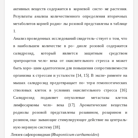
активных
веществ
содержится в
корневой
систе-
ме
растения.
Результаты
анализа
количественного
определения
вторичных
метаболитов
корней
родио-
лы
розовой
представлены
в
таблице
1.
Анализ
проведенных
исследований
свидетель-
ствует
о том,
что
в наибольшем
количестве
в
ро-
диоле розовой содержится
салидрозид,
который
является
защитным
средством
эритроцитов
чело-
века
от
окислительного
стресса
и может
быть
хоро-
шим
адаптогеном
для
повышения
сопротивляемости
организма
к
стрессам
и
усталости
[14,
15].
В
экспе-
рименте
на
мышах
салидрозид
предотвращает
по-
тери
гемопоэтических
стволовых
клеток
в условиях
окислительного
стресса
[16].
Салидрозид
подавляет
опухолевые
метастазы
клеток
лимфосаркомы
чело-
века
[17].
Ароматические
вещества
родиолы розовой
представлены
розавином, розарином и
розином, ока-
зывающие
стимулирующее
действие на
централь-
ную
нервную
систему
[18].
Левзея
сафлоровидная
(
Rhaponticum
carthamoides
)