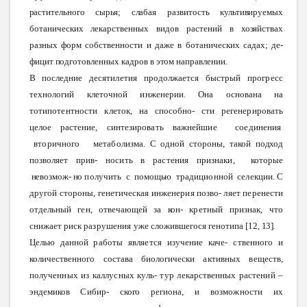
растительного
сырья;
слабая
развитость
культивируемых
ботанических лекарственных
видов
растений в
хозяйствах
разных
форм
собственности и
даже
в ботанических
садах;
де-
фицит
подготовленных
кадров в
этом
направлении.
В последние
десятилетия
продолжается
быстрый
прогресс
технологий
клеточной
инженерии.
Она основана на
тотипотентности
клеток,
на способно-
сти
регенерировать
целое
растение,
синтезировать
важнейшие
соединения
вторичного
метаболизма.
С
одной
стороны,
такой
подход
позволяет
прив-
носить
в
растения
признаки,
которые
невозмож-
но
получить
с
помощью
традиционной
селекции.
С
другой
стороны,
генетическая
инженерия
позво-
ляет
перенести
отдельный
ген,
отвечающей
за
кон-
кретный
признак,
что
снижает
риск
разрушения
уже
сложившегося
генотипа
[12,
13].
Целью данной
работы
является
изучение
каче
-
ственного
и
количественного
состава
биологически
активных
веществ,
полученных
из
каллусных
куль
-
тур
лекарственных
растений
–
эндемиков
Сибир
-
ского
региона, и
возможности
их