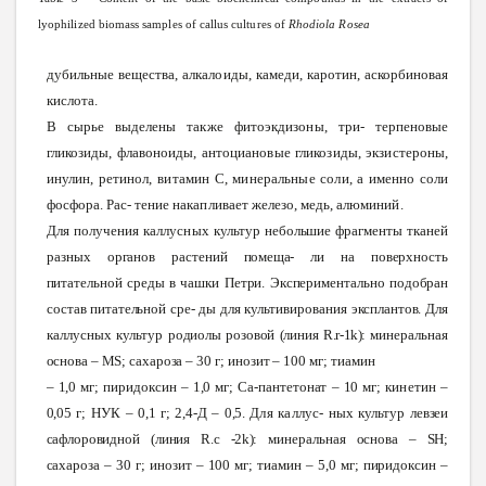
lyophilized
biomass
samples
of
callus
cultures
of
Rhodiola
Rosea
дубильные
вещества,
алкалоиды,
камеди,
каротин,
аскорбиновая
кислота.
В сырье
выделены
также
фитоэкдизоны,
три-
терпеновые
гликозиды,
флавоноиды,
антоциановые
гликозиды,
экзистероны,
инулин,
ретинол,
витамин
С,
минеральные
соли,
а
именно
соли
фосфора. Рас-
тение
накапливает
железо,
медь,
алюминий.
Для
получения
каллусных
культур
небольшие
фрагменты
тканей
разных
органов
растений
помеща
-
ли
на поверхность
питательной среды
в чашки
Петри.
Экспериментально
подобран
состав
питательной
сре
-
ды
для
культивирования
эксплантов.
Для
каллусных
культур
родиолы
розовой
(линия
R
.
r
-1
k
):
минеральная
основа
–
MS
;
сахароза
–
30
г;
инозит
–
100
мг; тиамин
–
1,0
мг;
пиридоксин
–
1,0
мг;
Са-пантетонат
–
10
мг;
кинетин
–
0,05
г;
НУК
–
0,1
г;
2,4-Д
–
0,5.
Для
каллус
-
ных
культур
левзеи
сафлоровидной
(линия
R
.
c
-2
k
):
минеральная
основа
–
SH
;
сахароза
–
30
г;
инозит
–
100
мг; тиамин –
5,0
мг;
пиридоксин
–