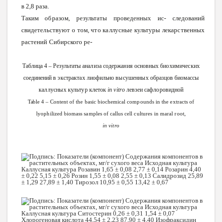
в
2,8
раза.
Таким
образом,
результаты
проведенных
ис- следований
свидетельствуют
о том,
что
каллусные
культуры
лекарственных
растений
Сибирского
ре-
Таблица 4 – Результаты
анализа
содержания
основных
биохимических
соединений
в
экстрактах
лиофильно
высушенных
образцов
биомассы
каллусных
культур
клеток
in
vitro
левзеи
сафлоровидной
Table
4 –
Content
of
the
basic
biochemical
compounds
in
the
extracts
of
lyophilized
biomass
samples
of
callus
cell
cultures
in
maral
root,
in
vitro