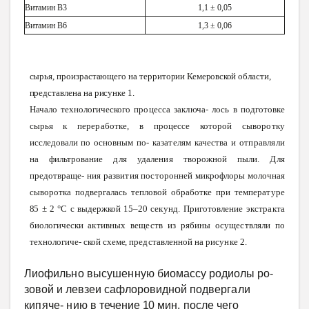
Витамин В3
1,1 ± 0,05
Витамин В6
1,3 ± 0,06
сырья,
произрастающего
на
территории
Кемеровской
области,
представлена
на
рисунке
1.
Начало технологического
процесса
заключа
-
лось в подготовке
сырья к
переработке,
в
процессе
которой
сыворотку
исследовали
по
основным
по
-
казателям
качества
и
отправляли
на
фильтрование
для
удаления
творожной
пыли.
Для
предотвраще
-
ния
развития
посторонней
микрофлоры
молочная
сыворотка
подвергалась
тепловой
обработке
при
температуре
85
± 2
°С
с выдержкой
15–20
секунд.
Приготовление
экстракта
биологически
активных
веществ
из
рябины
осуществляли
по
технологиче
-
ской
схеме,
представленной
на
рисунке
2.
Лиофильно
высушенную
биомассу родиолы
ро
-
зовой и левзеи сафлоровидной
подвергали
кипяче
-
нию
в течение
10
мин,
после чего