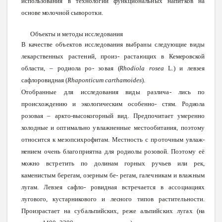
использования
в
технологии
функциональных
напитков
на
основе
молочной
сыворотки.
Объекты
и методы исследования
В
качестве
объектов
исследования
выбраны
следующие
виды
лекарственных
растений,
произ
-
растающих
в
Кемеровской
области,
– родиола
ро
-
зовая
(
Rhodiola
rosea
L
.)
и левзея
сафлоровидная
(
Rhaponticum
carthamoides
).
Отобранные
для
исследования
виды
различа
-
лись
по
происхождению и экологическим особенно
-
стям.
Родиола
розовая – аркто-высокогорный вид. Предпочитает умеренно
холодные
и
оптимально
увлажненные
местообитания,
поэтому
относится к мезопсихрофитам. Местность с
проточным
увлаж
-
нением
очень
благоприятна
для
родиолы
розовой.
Поэтому её
можно
встретить
по
долинам
горных
ручьев
или
рек,
каменистым берегам, озерным
бе
-
регам,
галечникам
и
влажным
лугам.
Левзея
сафло
-
ровидная
встречается
в
ассоциациях
лугового, кустарникового и
лесного
типов
растительности.
Произрастает
на
субальпийских,
реже
альпийских
лугах
(на