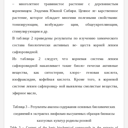
– многолетнее
травянистое
растение с
деревянистым
корневищем.
Эндемик
Южной
Сибири.
Ценное
ле
-
карственное
растение, которое обладает
многими
полезными свойствами:
тонизирующим,
возбуждаю
-
щим,
общеукрепляющим,
стимулирующим
и
др.
В
таблице
2
приведены
результаты
по
изучению
химического
состава
биологически
активных
ве-
ществ
корней
левзеи
сафлоровидной.
Из
таблицы
2
следует,
что
корневая система левзеи
сафлоровидной
накапливает
такие
биоло-
гически
активные
вещества,
как
ситостерин,
хлоро-
геновая
кислота,
изофраксидин,
кофейная
кислота.
Кроме того, в
корневой
системе левзеи сафлоровид-
ной
выявлены
смолистые
вещества,
эфирное
масло,
Таблица 3 – Результаты
анализа
содержания
основных
биохимических
соединений
в
экстрактах
лиофильно
высушенных
образцов
биомассы
каллусных
культур
родиолы
розовой
Table
3 –
Content
of
the
basic
biochemical
compounds
in
the
extracts
of