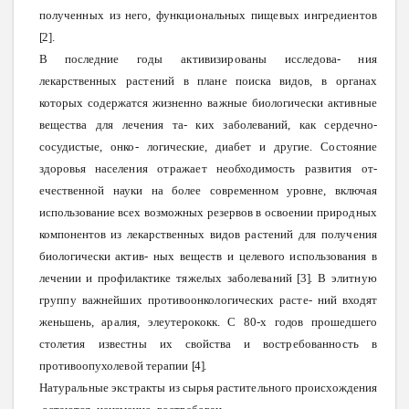
полученных
из
него,
функциональных
пищевых
ингредиентов
[2].
В последние годы
активизированы
исследова-
ния
лекарственных
растений
в
плане
поиска
видов, в
органах
которых
содержатся
жизненно
важные
биологически
активные
вещества
для
лечения
та-
ких
заболеваний,
как
сердечно-
сосудистые,
онко-
логические,
диабет
и
другие.
Состояние
здоровья
населения
отражает
необходимость
развития
от-
ечественной
науки
на более современном уровне,
включая
использование всех
возможных
резервов в
освоении
природных
компонентов
из
лекарственных
видов
растений
для
получения
биологически
актив-
ных
веществ
и целевого
использования
в
лечении и
профилактике
тяжелых
заболеваний
[3].
В
элитную
группу
важнейших
противоонкологических
расте-
ний
входят
женьшень,
аралия,
элеутерококк.
С
80-х
годов
прошедшего
столетия
известны
их
свойства и
востребованность
в
противоопухолевой
терапии
[4].
Натуральные
экстракты
из
сырья
растительного
происхождения