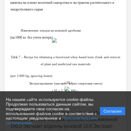
напитка
на основе молочной
сыворотки
и
экстрактов
растительного
и
лекарственного
сырья
Измельчение
плодов
на
ножевой дробилке
(на
1000
кг
без
учета
потерь)
Table
7 –
Recipe
for
obtaining
a
functional
whey-based
tonic
drink
and
extracts
of
plant
and
medicinal
raw
materials
(per
1.000
kg,
ignoring
losses)
t 50 ±
Экстрагирование
(масляно-
водно-спиртовая
смесь)
t 50 ± 2
°C,
τ 300 с
На нашем сайте используются cookie-файлы.
Фильтрование
Продолжая пользоваться данным сайтом, вы
подтверждаете свое согласие на
Согласен
использование файлов cookie в соответствии с
настоящим уведомлением и
Пользовательским
соглашением
.