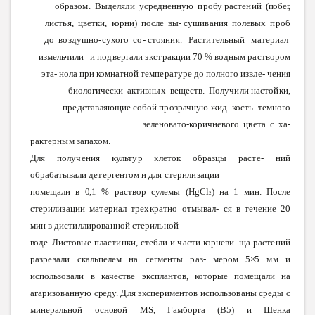
образом.
Выделяли
усредненную
пробу
растений
(побег,
листья,
цветки,
корни)
после
вы-
сушивания
полевых
проб
до
воздушно-сухого
со-
стояния.
Растительный
материал
измельчили
и
подвергали
экстракции
70
%
водным
раствором
эта-
нола
при
комнатной
температуре
до
полного
извле-
чения
биологически
активных
веществ.
Получили
настойки,
представляющие
собой
прозрачную
жид-
кость
темного
зеленовато-коричневого
цвета
с ха-
рактерным
запахом.
Для
получения
культур
клеток
образцы
расте-
ний
обрабатывали
детергентом
и
для
стерилизации
помещали
в
0,1
%
раствор
сулемы (
HgCl
) на 1
мин.
После
2
стерилизации
материал
трехкратно
отмывал-
ся
в течение
20
мин
в
дистиллированной
стерильной
воде.
Листовые
пластинки,
стебли
и
части
корневи
-
ща
растений
разрезали
скальпелем
на
сегменты
раз
-
мером
5×5
мм
и
использовали
в
качестве
эксплантов, которые
помещали
на
агаризованную
среду.
Для
экспериментов
использованы
среды
с
минеральной
основой
MS
,
Гамборга
(В5)
и Шенка