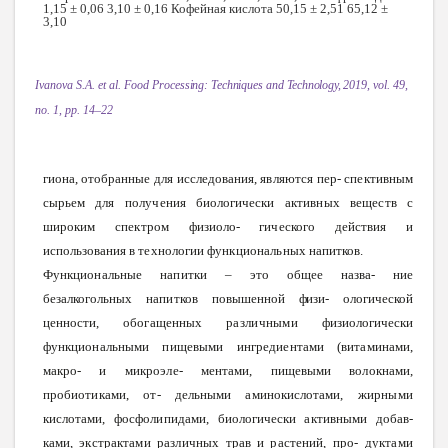
Ivanova S.A. et al. Food
Processing:
Techniques
and
Technology,
2019, vol. 49,
no. 1, pp. 14–22
гиона,
отобранные
для
исследования,
являются
пер-
спективным
сырьем
для
получения
биологически
активных
веществ
с
широким
спектром
физиоло-
гического
действия
и
использования
в
технологии
функциональных
напитков.
Функциональные
напитки
–
это
общее
назва
-
ние
безалкогольных
напитков
повышенной
физи
-
ологической
ценности,
обогащенных
различными
физиологически
функциональными
пищевыми
ингредиентами
(витаминами,
макро-
и
микроэле
-
ментами,
пищевыми
волокнами,
пробиотиками,
от
-
дельными
аминокислотами,
жирными
кислотами,
фосфолипидами,
биологически
активными
добав
-
ками,
экстрактами
различных
трав
и
растений,
про
-
дуктами