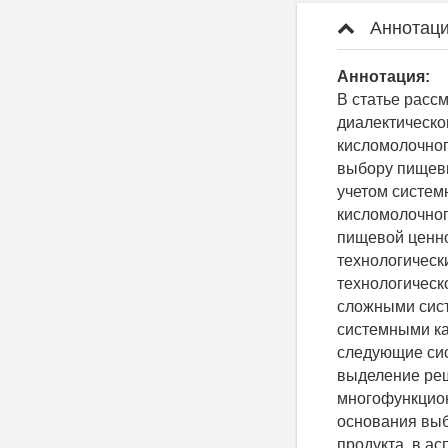
Аннотаци
Аннотация:
В статье расс
диалектическо
кисломолочног
выбору пищевы
учетом систе
кисломолочног
пищевой ценно
технологическ
технологическо
сложными сист
системными ка
следующие сис
выделение реш
многофункцион
основания выб
продукта, в а