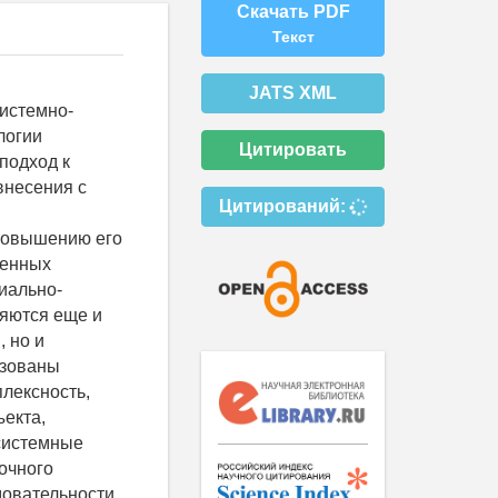
Скачать PDF
Текст
JATS XML
истемно-
логии
Цитировать
подход к
внесения с
Цитирований:
повышению его
менных
иально-
ляются еще и
 но и
ьзованы
лексность,
екта,
системные
очного
довательности