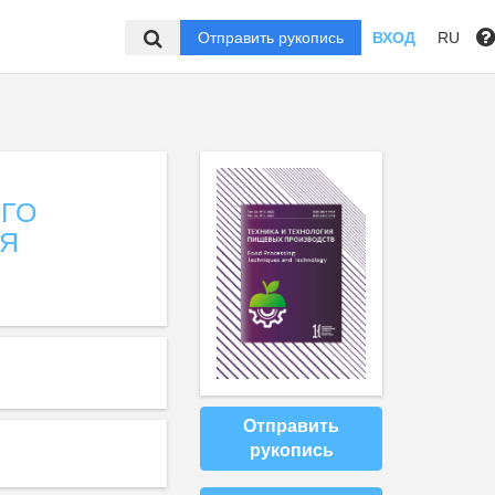
Отправить рукопись
ВХОД
RU
ОГО
ИЯ
Отправить
рукопись