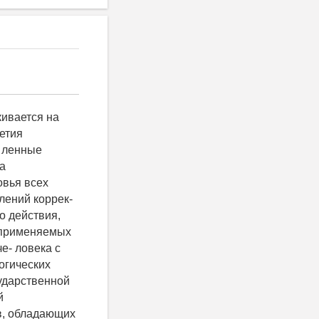
цессе потребления. Принцип пятый. Регламентируемое, т.е. гаран- тируемое производителем содержание витаминов и минеральных веществ в обогащенных продуктах должно быть достаточным для удовлетворения за счет данного продукта 30-50 % средней суточной потребности в этих микронутриентах. Это связано с тем, что реальный дефицит витаминов и ряда ми- неральных веществ в рационе современного чело- века находится в пределах 30-50 % от рекомендуе- мого уровня их потребления. Принцип шестой. Количество витаминов и ми- неральных веществ, дополнительно вносимых в обогащаемые продукты, должно быть рассчитано с учетом их возможного естественного содержания в исходном продукте или сырье, а также потерь в процессе производства и хранения, с тем, чтобы обеспечить содержание этих микронутриентов на уровне не ниже регламентируемого в течение всего срока годности обогащенного продукта. Ценность и актуальность данных принципов несомненны. Однако их концептуальные ориента- ции все же недостаточны для решения ряда проблем обогащения продуктов. По этим причинам сохраняется актуальность дальнейшего углубления методологических оснований в сфере технологий обогащения. В качестве перспективного направле- ния таких поисков может быть использована мето- дология системно-диалектического подхода в его