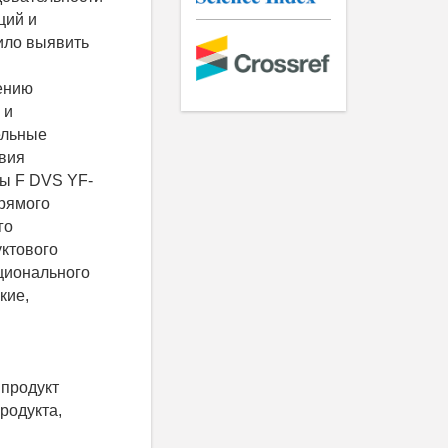
ций и
ило выявить
ению
 и
ельные
твия
ры F DVS YF-
прямого
го
уктового
ционального
кие,
 продукт
родукта,