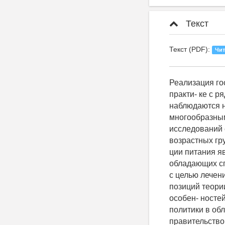
Текст
Текст (PDF):
Чит
Реализация государственной политики в об ласти здорового питания сталкивается на практи- ке с рядом проблем. По имеющимся данным, в последние десятилетия наблюдаются нарушения в структуре питания населения России, обуслов- ленные многообразными социально-экономичес- кими причинами. Результаты ряда исследований свидетельствуют о кризисных тенденциях в состоянии здоровья всех возрастных групп насе- ления России [1]. Одним из перспективных направлений коррек- ции питания является создание функциональных продуктов направленного действия, обладающих способностью стимулировать иммунную систему человека и применяемых с целью лечения и профи- лактики ряда заболеваний. Коррекция рациона че- ловека с позиций теории рационального и адекват- ного питания и с учетом физиологических особен- ностей организма является актуальным аспектом «Концепции государственной политики в области здорового питания на период до 2020 года», приня- той правительством России. В настоящее время российский рынок продук- тов, обладающих профилактическим и оздорови- тельным эффектом, динамично развивается. Среди направлений функционального питания одним из ведущих является обогащение продуктов добавка- ми пробиотических культур. Особое место в группе функциональных продуктов занимают кисломо- лочные биопродукты, что обусловлено широким спектром возможностей их оздоровительного воз- действия на организм человека. Перспективным биотехнологическим методом в молочной про- мышленности является создание симбиотических биопродуктов, основанных на синергизме пребио- тиков и пробиотиков1. Однако, по мнению ряда специалистов в области здорового питания не все функциональные возможности данных биопродук- тов используются в полной мере [2, 3