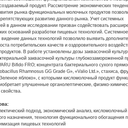
 создаваемый продукт. Рассмотрение экономических тенден
звития рынка функциональных молочных продуктов позвол
препятствующих развитию данного рынка. Учет системных
ей в данном исследовании призван содействовать расшир
ких оснований разработки пищевых технологий. Системное
 видение данных технологий позволило выявить дополнит
оста потребительских качеств и оздоровительного воздейс
родуктов. В работе установлены дозы заквасочной культу
актериальной заквасочной культуры глубокозамороженной 
RU Bifido FRO; концентрата бактериального сухого прямо
bacillus Rhamnosus GG Grade G», «Valio Ltd.», стахиса, фр
Зеленое яблоко», с которыми кисломолочный продукт функ
иобретает улучшенные органолептические, физико-химичес
 свойства.
ова:
ектический подход, экономический анализ, кисломолочный
го назначения, технология функционального обогащения п
имизация пищевых технологий