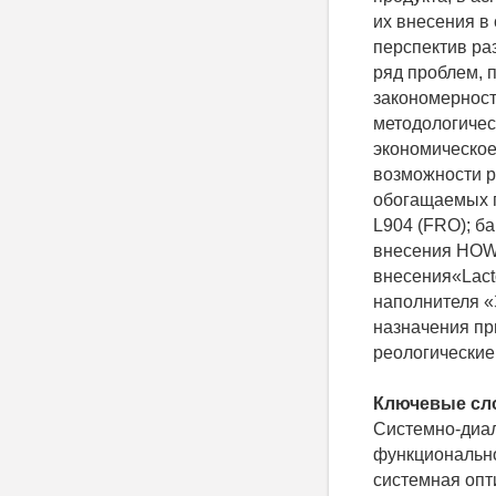
их внесения в
перспектив ра
ряд проблем, 
закономерност
методологичес
экономическое
возможности р
обогащаемых п
L904 (FRO); б
внесения HOWA
внесения«Lacto
наполнителя «
назначения пр
реологические
Ключевые сл
Системно-диал
функционально
системная опт