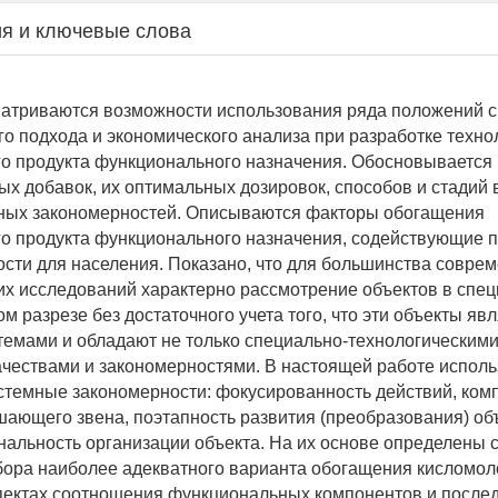
я и ключевые слова
матриваются возможности использования ряда положений с
го подхода и экономического анализа при разработке техно
о продукта функционального назначения. Обосновывается 
х добавок, их оптимальных дозировок, способов и стадий 
мных закономерностей. Описываются факторы обогащения
о продукта функционального назначения, содействующие 
сти для населения. Показано, что для большинства совре
их исследований характерно рассмотрение объектов в спец
м разрезе без достаточного учета того, что эти объекты яв
емами и обладают не только специально-технологическими,
чествами и закономерностями. В настоящей работе испол
темные закономерности: фокусированность действий, комп
ающего звена, поэтапность развития (преобразования) объ
альность организации объекта. На их основе определены 
ора наиболее адекватного варианта обогащения кисломол
спектах соотношения функциональных компонентов и после