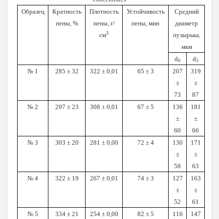
Образец
Кратность
Плотность
Устойчивость
Средний
пены, %
пены, г/
пены, мин
диаметр
3
см
пузырька,
мкм
d
d
0
5
№ 1
285 ± 32
322 ± 0,01
65 ± 3
207
319
±
±
73
87
№ 2
297 ± 23
308 ± 0,01
67 ± 5
136
181
±
±
60
66
№ 3
303 ± 20
281 ± 0,00
72 ± 4
130
171
±
±
58
63
№ 4
322 ± 19
267 ± 0,01
74 ± 3
127
163
±
±
52
61
№ 5
334 ± 21
254 ± 0,00
82 ± 5
116
147