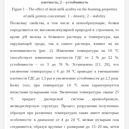
плотность; 2 – устойчивость
Figure 1 – The effect of skim milk acidity on the foaming properties
of milk protein concentrate: 1 – density; 2 – stability
Поскольку свойства, в том числе и пенообразующие, белков
определяются их высокомолекулярной природой и строением, то
кроме pH молока и белкового раствора и температуры, как
окружающей среды, так и самого раствора, влияют на их
вспениваемость (рис. 2). Изменение температуры на 10 °C
способствует изменению плотности ГДС от 2 % до 52 %,
устойчивости – от 3 до 76 %. Установлено [11, 29], что
увеличение температуры с 4 до 34 °C приводит к уменьшению
плотности ГДС до 1,5 раз и увеличению устойчивости до 2,3 раза.
Более того, при температуре 14
°
С пена характеризуется
ячеистыми пузырьками газа. Увеличение температуры свыше 25
°
С придает дисперсной системе кремообразную,
мелкодисперсную структуру. Процесс разрушения полученных
образцов при различных температурах также имеет некоторые
особенности: в диапазоне от 4 до 24
°
С мелкие пузырьки газа
соединяются, образуя крупные с размерами до 15–
20 мм
, затем