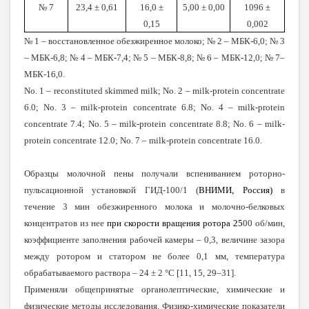
№ 7
23,4 ± 0,61
16,0 ±
5,00 ± 0,00
1096 ±
0,15
0,002
№ 1 – восстановленное обезжиренное молоко; № 2 – МБК-6,0; № 3
– МБК-6,8; № 4 – МБК-7,4; № 5 – МБК-8,8; № 6 – МБК-12,0; № 7–
МБК-16,0.
No. 1 – reconstituted skimmed milk; No. 2 – milk-protein concentrate
6.0; No. 3 – milk-protein concentrate 6.8; No. 4 – milk-protein
concentrate 7.4; No. 5 – milk-protein concentrate 8.8; No. 6 – milk-
protein concentrate 12.0; No. 7 – milk-protein concentrate 16.0.
Образцы молочной пены получали вспениванием роторно-
пульсационной установкой ГИД-100/1 (
ВНИМИ, Россия)
в
течение 3 мин обезжиренного молока и молочно-белковых
концентратов из нее
при скорости вращения ротора 25
00 об/мин,
коэффициенте заполнения рабочей камеры – 0,3, величине зазора
между ротором и статором не более 0,1 мм, температура
обрабатываемого раствора – 24
±
2
°
C [11, 15, 29–31].
Применяли общепринятые органолептические, химические и
физические методы исследования. Физико-химические показатели