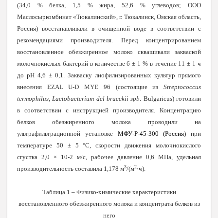
(34,0 % белка, 1,5 % жира, 52,6 % углеводов; ООО
Маслосыркомбинат «Тюкалинский», г. Тюкалинск, Омская область,
Россия) восстанавливали в очищенной воде в соответствии с
рекомендациями производителя. Перед концентрированием
восстановленное обезжиренное молоко сквашивали закваской
молочнокислых бактерий в количестве 6 ± 1 % в течение 11 ± 1 ч
до pH 4,6 ± 0,1. Закваску лиофилизированных культур прямого
внесения EZAL U-D MYE 96 (состоящие из
Streptococcus
termophilus
,
Lactobacterium del-brueckii spb
. Bulgaricus) готовили
в соответствии с инструкцией производителя. Концентрацию
белков обезжиренного молока проводили на
ультрафильтрационной установке
МФУ-Р-45-300 (Россия)
при
температуре 50 ± 5 °С, скорости движения молочнокислого
сгустка 2,0 × 10-2 м/с, рабочее давление 0,6 МПа, удельная
3
2
⋅
производительность составила 1,178 м
/(м
ч).
Таблица 1 – Физико-химические характеристики
восстановленного обезжиренного молока и концентрата белков из
него