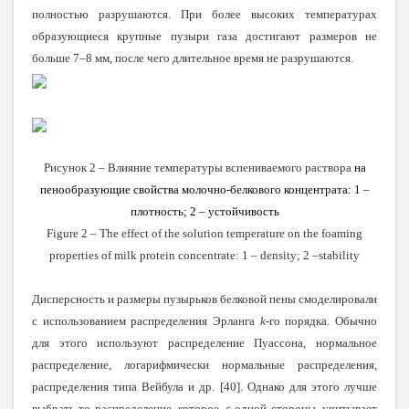
полностью разрушаются. При более высоких температурах
образующиеся крупные пузыри газа достигают размеров не
больше 7–
8 мм
, после чего длительное время не разрушаются.
Рисунок 2 – Влияние температуры вспениваемого раствора
на
пенообразующие свойства молочно-белкового концентрата: 1 –
плотность; 2 – устойчивость
Figure 2 – The effect of the solution temperature on the foaming
properties of milk protein concentrate: 1 – density; 2 –stability
Дисперсность и размеры пузырьков белковой пены смоделировали
с использованием распределения Эрланга
k
-го порядка. Обычно
для этого используют распределение Пуассона, нормальное
распределение, логарифмически нормальные распределения,
распределения типа Вейбула и др.
[
40
]
. Однако для этого лучше
выбрать то распределение, которое, с одной стороны, учитывает