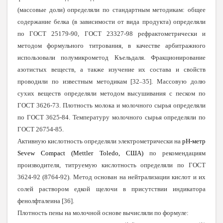
(массовые доли) определяли по стандартным методикам: общее
содержание белка (в зависимости от вида продукта) определяли
по ГОСТ 25179-90, ГОСТ 23327-98 рефрактометрически и
методом формульного титрования, в качестве арбитражного
использовали полумикрометод Къельдаля. Фракционирование
азотистых веществ, а также изучение их состава и свойств
проводили по известным методикам [32
35]. Массовую долю
–
сухих веществ определяли методом высушивания с песком по
ГОСТ 3626-73. Плотность молока и молочного сырья определяли
по ГОСТ 3625-84. Температуру молочного сырья определяли по
ГОСТ 26754-85.
Активную кислотность определяли электрометрически на
pH-метр
Sevew Compact (Mettler Toledo, США)
по рекомендациям
производителя, титруемую кислотность определяли по ГОСТ
3624-92 (8764-92). Метод основан на нейтрализации кислот и их
солей раствором едкой щелочи в присутствии индикатора
фенолфталеина [36].
Плотность пены на молочной основе вычисляли по формуле: