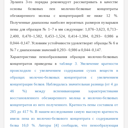
Эрланга 3-го порядка рекомендует рассматривать в качестве
основы белковых пен молочно-белковые концентраты
обезжиренного молока с концентрацией не ниже 12 %.
Полученные диапазоны наиболее вероятных размеров пузырьков
пены для образцов № 1–7 в мм следующие: 1,076–3,623, 0,713–
2,400, 0,470–1,582, 0,453–1,524, 0,414–1,394, 0,293– 0,986 и
0,044–0,147. Условиям устойчивости удовлетворят образцы № 6 и
№ 7 с диапазонами значений 0,293– 0,986 и 0,044–0,147.
Характеристики пенообразования образцов молочно-белковых
концентратов приведены в
таблице 3. Увеличение кратности
происходило с увеличением содержания сухих веществ в
образцах молочно-белковых концентратов с увеличением
концентрации белков. Наблюдалась значительная разница (от 4 до
46 %) между вспенивающими характеристиками
восстановленного обезжиренного молока и молочно-белковых
концентратов из него полученного. Кратность пены составила от
285 до 417 %. В нашем исследовании самую высокую кратность
имела пена из молочно-белкового концентрата с содержанием
белка 16,0 %. Авторы [4] сообщали, что пенообразующая