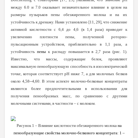
между 6.0 и 7.0 оказывает незначительное влияние в целом на
размеры пузырьков пены обезжиренного молока и на их
устойчивость к дренажу. Нами установлено [11, 29], что снижение
активной кислотности с 6,4 до 4,6 (в 1,4 раза) приводит к
увеличению плотности пены, полученной роторно-
пульсационным устройством, приблизительно в 1,1 раза, а
устойчивость
пены
к распаду повышается в 2,7 раза (рис. 1).
Известно, что массы, содержащие белок, проявляют
максимальную пенообразующую способность в изоэлектрической
точке, которая соответствует рН ниже 7, а для молочных белков
–
около 4,58
4,60. В этом аспекте молочно-белковые концентраты
являются более предпочтительными в использовании для
получения пенообразных масс, по сравнению с другими
молочными системами, в частности – с молоком.
Рисунок 1 – Влияние кислотности обезжиренного молока
на
пенообразующие свойства молочно-белкового концентрата: 1 –