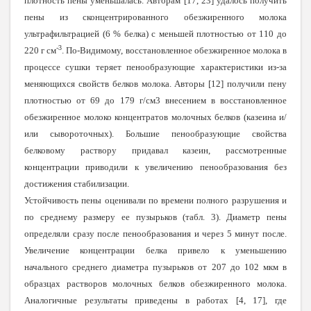
плотность пены уменьшалась. Авторам [17, 23] удалось получить
пены из сконцентрированного обезжиренного молока
ультрафильтрацией (6 % белка) с меньшей плотностью от 110 до
-3
220 г см
. По-Видимому, восстановленное обезжиренное молока в
процессе сушки теряет пенообразующие характеристики из-за
меняющихся свойств белков молока. Авторы [12] получили пену
плотностью от 69 до 179 г/см3 внесением в восстановленное
обезжиренное молоко концентратов молочных белков (казеина и/
или сывороточных). Большие пенообразующие свойства
белковому раствору придавал казеин, рассмотренные
концентрации приводили к увеличению пенообразования без
достижения стабилизации.
Устойчивость пены оценивали по времени полного разрушения и
по среднему размеру ее пузырьков (табл. 3). Диаметр пены
определяли сразу после пенообразования и через 5 минут после.
Увеличение концентрации белка привело к уменьшению
начального среднего диаметра пузырьков от 207 до 102 мкм в
образцах растворов молочных белков обезжиренного молока.
Аналогичные результаты приведены в работах [4, 17], где