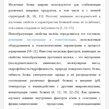
Молочные белки широко используются для стабилизации
различных пищевых продуктов, в том числе и с пенной
структурой [6, 10, 11].
Поэтому внимание исследователей к
изучению свойств и характеристик белковой пены не ослабевает,
тем самым сохраняя ее актуальность [1, 12
–
15].
Пенообразующие свойства молока определяются его составом
,
режимами пастеризации и гомогенизации
, используемым
оборудованием и технологическими параметрами в процессе
аэрирования [16–21]. Известны несколько факторов, влияющих на
свойства пенообразования протеинов молока, – это внутренние
(последовательность аминокислот, молекулярная масса,
гидрофобность/гидрофильность, природа поверхностного белка,
гибкость белка, электрические заряды и их распределение и
соотношение различных фракций белков) и внешние (рН,
температура и взаимодействие с другими макромолекулами,
концентрация самих белков) [4, 12, 18, 22–25]. Как правило,
изучают влияние внутренних факторов и/или в сочетании с
физико-химическими процессами, сопровождающими