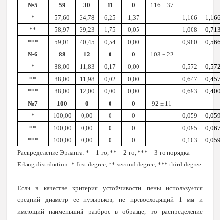
№5
59
30
11
0
116 ± 37
*
57,60
34,78
6,25
1,37
1,166
1,16
**
58,97
39,23
1,75
0,05
1,008
0,71
***
59,01
40,45
0,54
0,00
0,980
0,56
№6
88
12
0
0
103 ± 22
*
88,00
11,83
0,17
0,00
0,572
0,57
**
88,00
11,98
0,02
0,00
0,647
0,45
***
88,00
12,00
0,00
0,00
0,693
0,40
№7
100
0
0
0
92 ± 11
*
100,00
0,00
0
0
0,059
0,05
**
100,00
0,00
0
0
0,095
0,06
***
100,00
0,00
0
0
0,103
0,05
Распределение Эрланга: * – 1-го, ** – 2-го, *** – 3-го порядка
Erlang distribution: * first degree, ** second degree, *** third degree
Если в качестве критерия устойчивости пены используется
средний диаметр ее пузырьков, не превосходящий
1 мм
и
имеющий наименьший разброс в образце, то распределение