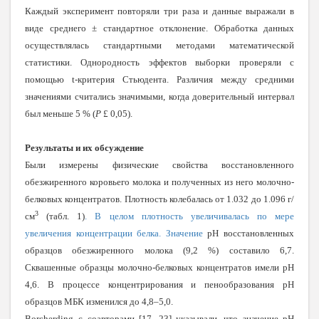
Каждый эксперимент повторяли три раза и данные выражали в
виде среднего ± стандартное отклонение. Обработка данных
осуществлялась стандартными методами математической
статистики. Однородность эффектов выборки проверяли с
помощью t-критерия Стьюдента. Различия между средними
значениями считались значимыми, когда доверительный интервал
был меньше 5 % (
P
£
0,05).
Результаты и их обсуждение
Были измерены физические свойства восстановленного
обезжиренного коровьего молока и полученных из него молочно-
белковых концентратов. Плотность колебалась от 1.032 до 1.096 г/
3
см
(табл. 1)
. В целом плотность увеличивалась по мере
увеличения концентрации белка. Значение
pH восстановленных
образцов обезжиренного молока (9,2 %) составило 6,7.
Сквашенные образцы молочно-белковых концентратов имели pH
4,6. В процессе концентрирования и пенообразования рН
образцов МБК изменился до 4,8–5,0.
Borcherding
с соавторами [17, 23] указывали, что значение рН