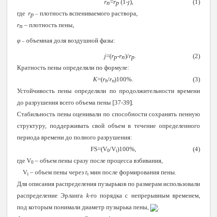
r
=
r
(1-
j
), (1)
п
р
где
r
плотность вспениваемого раствора,
р
–
r
– плотность пены,
п
φ
объемная доля воздушной фазы:
–
j
=(
r
-
r
)/
r
. (2)
р
п
р
Кратность пены определяли по формуле:
K
=(
r
/
r
)100%. (3)
h
п
Устойчивость пены
определяли по продолжительности времени
до разрушения всего объема пены [37-39
].
Стабильность пены оценивали по способности сохранять пенную
структуру, поддерживать свой объем в течение определенного
периода времени до полного разрушения:
FS=(V
/V
)100%, (4)
0
i
где V
– объем пены сразу после процесса взбивания,
0
V
– объем пены через
t
мин после формирования пены.
i
i
Для описания распределения пузырьков по размерам использовали
распределение Эрланга
k
-го порядка с непрерывным временем,
под которым понимали диаметр пузырька пены,
.