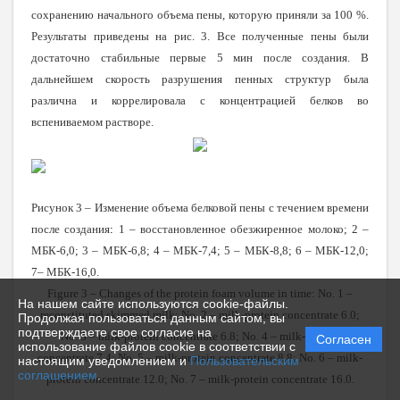
сохранению начального объема пены, которую приняли за 100 %.
Результаты приведены на рис. 3. Все полученные пены были
достаточно стабильные первые 5 мин после создания. В
дальнейшем скорость разрушения пенных структур была
различна и коррелировала с концентрацией белков во
вспениваемом растворе.
Рисунок 3 – Изменение объема белковой пены с течением времени
после создания
:
1 – восстановленное обезжиренное молоко; 2 –
МБК-6,0; 3 – МБК-6,8; 4 – МБК-7,4; 5 – МБК-8,8; 6 – МБК-12,0;
7– МБК-16,0.
Figure 3 – Changes of the protein foam volume in time: No. 1 –
На нашем сайте используются cookie-файлы.
reconstituted skimmed milk; No. 2 – milk-protein concentrate 6.0;
Продолжая пользоваться данным сайтом, вы
подтверждаете свое согласие на
No. 3 – milk-protein concentrate 6.8; No. 4 – milk-protein
Согласен
использование файлов cookie в соответствии с
concentrate 7.4; No. 5 – milk-protein concentrate 8.8; No. 6 – milk-
настоящим уведомлением и
Пользовательским
соглашением
.
protein concentrate 12.0; No. 7 – milk-protein concentrate 16.0.