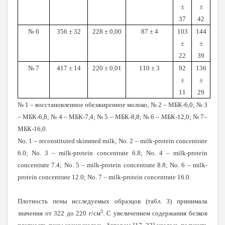
±
±
37
42
№ 6
356 ± 32
228 ± 0,00
87 ± 4
103
144
±
±
22
39
№ 7
417 ± 14
220 ± 0,01
110 ± 3
92
136
±
±
11
29
№ 1 – восстановленное обезжиренное молоко; № 2 – МБК-6,0; № 3
– МБК-6,8; № 4 – МБК-7,4; № 5 – МБК-8,8; № 6 – МБК-12,0; № 7–
МБК-16,0.
No. 1 – reconstituted skimmed milk; No. 2 – milk-protein concentrate
6.0; No. 3 – milk-protein concentrate 6.8; No. 4 – milk-protein
concentrate 7.4; No. 5 – milk-protein concentrate 8.8; No. 6 – milk-
protein concentrate 12.0; No. 7 – milk-protein concentrate 16.0.
Плотность пены исследуемых образцов (табл. 3) принимала
3
значения от 322 до 220 г/см
. С увеличением содержания белков