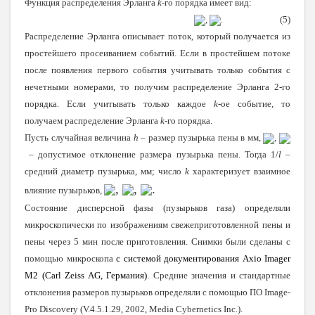
Функция распределения Эрланга
k
-го порядка имеет вид:
,
. (5)
Распределение Эрланга описывает поток, который получается из
простейшего просеиванием событий. Если в простейшем потоке
после появления первого события учитывать только события с
нечетными номерами, то получим распределение Эрланга 2-го
порядка. Если учитывать только каждое
k
-ое событие, то
получаем распределение Эрланга
k
-го порядка.
Пусть случайная величина
h
– размер пузырька пены в мм,
,
– допустимое отклонение размера пузырька пены. Тогда 1/
l
–
средний диаметр пузырька, мм; число
k
характеризует взаимное
,
,
.
влияние пузырьков,
Состояние дисперсной фазы (пузырьков газа) определяли
микроскопически по изображениям свежеприготовленной пены и
пены через 5 мин после приготовления. Снимки были сделаны с
помощью микроскопа
с системой документирования Axio Imager
M2 (Carl Zeiss AG, Германия)
. Средние значения и стандартные
отклонения размеров пузырьков определяли с помощью ПО Image-
Pro Discovery (V.4.5.1.29, 2002, Media Cybernetics Inc.).