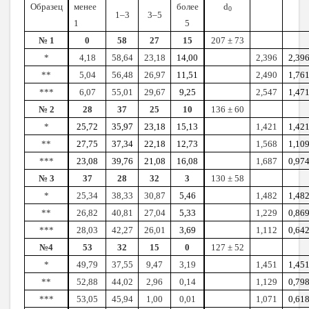
Образец
менее
более
d
0
1–3
3–5
1
5
№ 1
0
58
27
15
207 ± 73
*
4,18
58,64
23,18
14,00
2,396
2,39
**
5,04
56,48
26,97
11,51
2,490
1,76
***
6,07
55,01
29,67
9,25
2,547
1,47
№ 2
28
37
25
10
136 ± 60
*
25,72
35,97
23,18
15,13
1,421
1,42
**
27,75
37,34
22,18
12,73
1,568
1,10
***
23,08
39,76
21,08
16,08
1,687
0,97
№ 3
37
28
32
3
130 ± 58
*
25,34
38,33
30,87
5,46
1,482
1,48
**
26,82
40,81
27,04
5,33
1,229
0,86
***
28,03
42,27
26,01
3,69
1,112
0,64
№4
53
32
15
0
127 ± 52
*
49,79
37,55
9,47
3,19
1,451
1,45
**
52,88
44,02
2,96
0,14
1,129
0,79
***
53,05
45,94
1,00
0,01
1,071
0,61