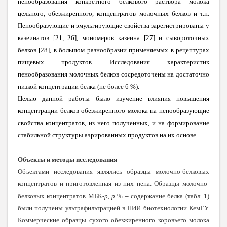
пенообразования конкретного белкового раствора молока
цельного, обезжиренного, концентратов молочных белков и т.п.
Пенообразующие и эмульгирующие свойства зарегистрированы у
казеинатов [21, 26], мономеров казеина [27] и сывороточных
белков [28], в большом разнообразии применяемых в рецептурах
пищевых продуктов. Исследования характеристик
пенообразования молочных белков сосредоточены на достаточно
низкой концентрации белка (не более 6 %).
Целью данной работы было изучение влияния повышения
концентрации белков обезжиренного молока на пенообразующие
свойства концентратов, из него полученных, и на формирование
стабильной структуры аэрированных продуктов на их основе.
Объекты и методы исследования
Объектами исследования являлись образцы молочно-белковых
концентратов и приготовленная из них пена. Образцы молочно-
белковых концентратов МБК-
p
,
p
%
–
содержание белка (табл. 1)
были получены ультрафильтрацией в НИИ биотехнологии КемГУ.
Коммерческие образцы сухого обезжиренного коровьего молока