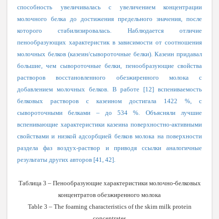
способность увеличивалась с увеличением концентрации
молочного белка до достижения предельного значения, после
которого стабилизировалась. Наблюдается отличие
пенообразующих характеристик в зависимости от соотношения
молочных белков (казеин/сывороточные белки). Казеин придавал
большие, чем сывороточные белки, пенообразующие свойства
растворов восстановленного обезжиренного молока с
добавлением молочных белков. В работе [12] вспениваемость
белковых растворов с казеином достигала 1422 %, с
сывороточными белками – до 534 %. Объясняли лучшие
вспенивающие характеристики казеина поверхностно-активными
свойствами и низкой адсорбцией белков молока на поверхности
раздела фаз воздух-раствор и приводя ссылки аналогичные
результаты других авторов [41, 42].
Таблица 3
– Пенообразующие характеристики молочно-белковых
концентратов обезжиренного молока
Table 3
– The foaming characteristics of the skim milk protein
concentrates