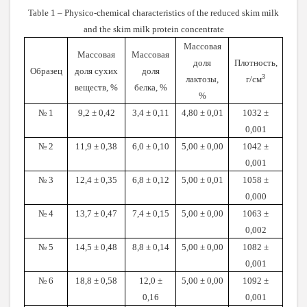
Table 1 – Physico-chemical characteristics of the reduced skim milk
and the skim milk protein concentrate
Массовая
Массовая
Массовая
доля
Плотность,
Образец
доля сухих
доля
3
лактозы,
г/см
веществ, %
белка, %
%
№ 1
9,2 ± 0,42
3,4 ± 0,11
4,80 ± 0,01
1032 ±
0,001
№ 2
11,9 ± 0,38
6,0 ± 0,10
5,00 ± 0,00
1042 ±
0,001
№ 3
12,4 ± 0,35
6,8 ± 0,12
5,00 ± 0,01
1058 ±
0,000
№ 4
13,7 ± 0,47
7,4 ± 0,15
5,00 ± 0,00
1063 ±
0,002
№ 5
14,5 ± 0,48
8,8 ± 0,14
5,00 ± 0,00
1082 ±
0,001
№ 6
18,8 ± 0,58
12,0 ±
5,00 ± 0,00
1092 ±
0,16
0,001