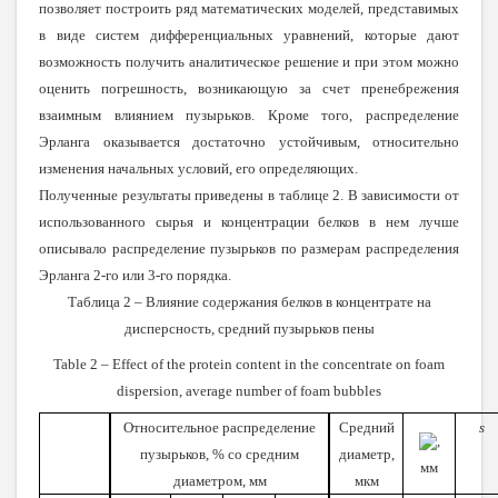
позволяет построить ряд математических моделей, представимых
в виде систем дифференциальных уравнений, которые дают
возможность получить аналитическое решение и при этом можно
оценить погрешность, возникающую за счет пренебрежения
взаимным влиянием пузырьков. Кроме того, распределение
Эрланга оказывается достаточно устойчивым, относительно
изменения начальных условий, его определяющих.
Полученные результаты приведены в таблице 2. В зависимости от
использованного сырья и концентрации белков в нем лучше
описывало распределение пузырьков по размерам распределения
Эрланга 2-го или 3-го порядка.
Таблица 2 – Влияние содержания белков в концентрате на
дисперсность, средний пузырьков пены
Table 2 – Effect of the protein content in the concentrate on foam
dispersion, average number of foam bubbles
Относительное распределение
Средний
s
,
пузырьков, % со средним
диаметр,
мм
диаметром, мм
мкм