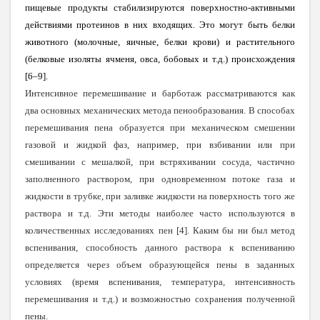
пищевые продукты стабилизируются поверхностно-активными
действиями протеинов в них входящих. Это могут быть белки
животного (молочные, яичные, белки крови) и растительного
(белковые изоляты ячменя, овса, бобовых и т.д.) происхождения
[6–9].
Интенсивное перемешивание и барботаж рассматриваются как
два основных механических метода пенообразования. В способах
перемешивания пена образуется при механическом смешении
газовой и жидкой фаз, например, при взбивании или при
смешивании с мешалкой, при встряхивании сосуда, частично
заполненного раствором, при одновременном потоке газа и
жидкости в трубке, при заливке жидкости на поверхность того же
раствора и т.д. Эти методы наиболее часто используются в
количественных исследованиях пен [4]. Каким бы ни был метод
вспенивания, способность данного раствора к вспениванию
определяется через объем образующейся пены в заданных
условиях (время вспенивания, температура, интенсивность
перемешивания и т.д.) и возможностью сохранения полученной
пены.