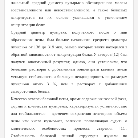
начальный средний диаметр пузырьков обезжиренного молока
восстановленного или невосстановленного, а также белковых
концентратов на их основе уменьшался с увеличением
концентрации белка.
Средний диаметр пузырька, полученного после 5 мин
образования пены, был больше начального среднего диаметра
пузырька от 136 до 319 мкм, размер которых также находился в
обратной зависимости от концентрации белка. У авторов [12] был
получен аналогичный результат, однако, они установили, что
белковые растворы с добавлением концентрата казеина имели
меньшую стабильность и большую неоднородность по размерам
пузырьков около 3 %, чем в растворах с добавлением
сывороточных белков.
Качество готовой белковой пены, кроме содержания газовой фазы,
формы и количества пузырьков, характеризуется устойчивостью
или стабильностью – временем сохранения некоторого объема
пены или числа пузырьков, величина позволяющая судить о
кинетических особенностях процесса старения
[
11
]
.
Стабильность белковой пенной структуры изучали по