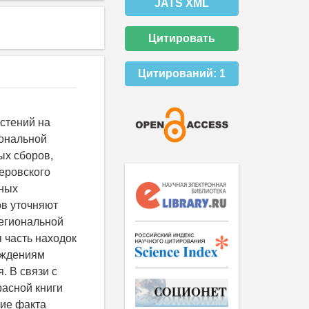
JATS XML
Цитировать
Цитирований:
1
астений на
иональной
ых сборов,
меровского
тных
ов уточняют
региональной
 часть находок
ождениям
. В связи с
асной книги
ние факта