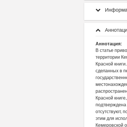
Информац
Аннотаци
Аннотация:
В статье прив
территории Ке
Красной книги
сделанных в п
государственн
местонахожден
распространен
Красной книге
подтверждена
отсутствуют, п
этим для испо
Кемеровской о