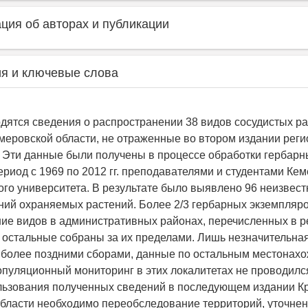
ия об авторах и публикации
я и ключевые слова
одятся сведения о распространении 38 видов сосудистых р
меровской области, не отраженные во втором издании рег
. Эти данные были получены в процессе обработки гербарн
ериод с 1969 по 2012 гг. преподавателями и студентами Ке
ого университета. В результате было выявлено 96 неизвес
ий охраняемых растений. Более 2/3 гербарных экземпляр
ие видов в административных районах, перечисленных в 
, остальные собраны за их пределами. Лишь незначительная
 более поздними сборами, данные по остальным местонах
опуляционный мониторинг в этих локалитетах не проводился
льзования полученных сведений в последующем издании Кр
бласти необходимо переобследование территорий, уточне