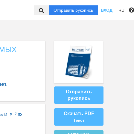
Отправить рукопись
ВХОД
RU
ЕМЫХ
ИЯ:
Отправить
рукопись
Скачать PDF
3
а И. В.
Текст