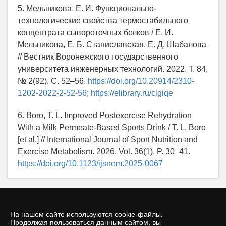
5. Мельникова, Е. И. Функционально-
технологические свойства термостабильного
концентрата сывороточных белков / Е. И.
Мельникова, Е. Б. Станиславская, Е. Д. Шабалова
// Вестник Воронежского государственного
университета инженерных технологий. 2022. Т. 84,
№ 2(92). С. 52–56.
https://doi.org/10.20914/2310-
1202-2022-2-52-56
;
https://elibrary.ru/clgiqe
6. Boro, T. L. Improved Postexercise Rehydration
With a Milk Permeate-Based Sports Drink / T. L. Boro
[et al.] // International Journal of Sport Nutrition and
Exercise Metabolism. 2026. Vol. 36(1). P. 30–41.
https://doi.org/10.1123/ijsnem.2025-0067
На нашем сайте используются cookie-файлы.
Продолжая пользоваться данным сайтом, вы