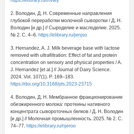
https://elibrary.ru/ihvtey
2. Володин, Д. Н. Современные направления
глубокой переработки молочной сыворотки / Д. Н.
Володин [и др.] // Сыроделие и маслоделие. 2025.
№ 2. С. 4–6.
https://elibrary.ru/jenjso
3. Hernandez, A. J. Milk beverage base with lactose
removed with ultrafiltration: Effect of fat and protein
concentration on sensory and physical properties / A.
J. Hernandez [et al.] // Journal of Dairy Science.
2024. Vol. 107(1). P. 169–183.
https://doi.org/10.3168/jds.2023-23715
4. Володин, Д. Н. Мембранное фракционирование
обезжиренного молока: протеины нативного
концентрата сывороточных белков / Д. Н. Володин
[и др.] // Молочная промышленность. 2025. № 2. С.
74–77.
https://elibrary.ru/njeroo