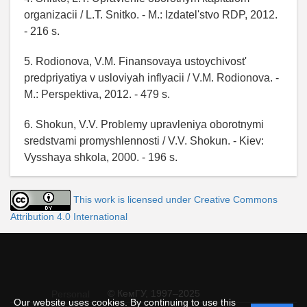
organizacii / L.T. Snitko. - M.: Izdatel'stvo RDP, 2012.
- 216 s.
5. Rodionova, V.M. Finansovaya ustoychivost'
predpriyatiya v usloviyah inflyacii / V.M. Rodionova. -
M.: Perspektiva, 2012. - 479 s.
6. Shokun, V.V. Problemy upravleniya oborotnymi
sredstvami promyshlennosti / V.V. Shokun. - Kiev:
Vysshaya shkola, 2000. - 196 s.
This work is licensed under Creative Commons
Attribution 4.0 International
© КемГУ, 1997–2025
Personal
Our website uses cookies. By continuing to use this
data