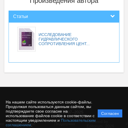
Произведения автора
Статьи
ИССЛЕДОВАНИЕ
ГИДРАВЛИЧЕСКОГО
СОПРОТИВЛЕНИЯ ЦЕНТ...
На нашем сайте используются cookie-файлы.
Продолжая пользоваться данным сайтом, вы
подтверждаете свое согласие на
© КемГУ, 1997–2025
Согласен
Политика
использование файлов cookie в соответствии с
защиты и
настоящим уведомлением и
Пользовательским
Powered by
ие
обработки
Поддержка
И
соглашением
.
Editorum,
2026