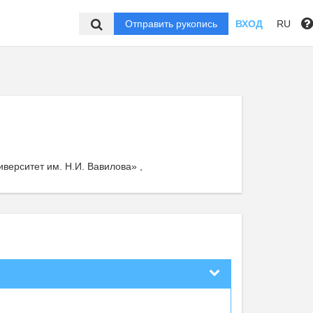
Отправить рукопись
ВХОД
RU
ерситет им. Н.И. Вавилова» ,