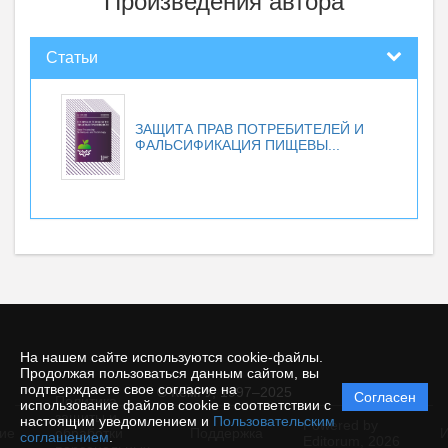
Произведения автора
Статьи
ЗАЩИТА ПРАВ ПОТРЕБИТЕЛЕЙ И
ФАЛЬСИФИКАЦИЯ ПИЩЕВЫ...
На нашем сайте используются cookie-файлы.
Продолжая пользоваться данным сайтом, вы
подтверждаете свое согласие на
© КемГУ, 1997–2025
Согласен
Политика
использование файлов cookie в соответствии с
защиты и
настоящим уведомлением и
Пользовательским
Powered by
ие
обработки
Поддержка
И
соглашением
.
Editorum,
2026