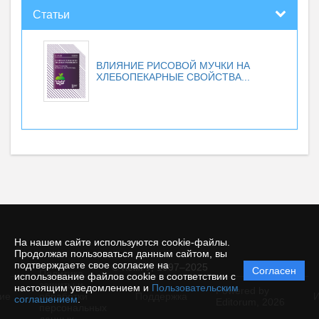
Статьи
ВЛИЯНИЕ РИСОВОЙ МУЧКИ НА
ХЛЕБОПЕКАРНЫЕ СВОЙСТВА...
На нашем сайте используются cookie-файлы.
Продолжая пользоваться данным сайтом, вы
подтверждаете свое согласие на
© КемГУ, 1997–2025
Согласен
Политика
использование файлов cookie в соответствии с
защиты и
настоящим уведомлением и
Пользовательским
Powered by
ие
обработки
Поддержка
И
соглашением
.
Editorum,
2026
персональных