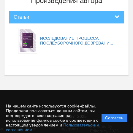
Произведения автора
Статьи
ИССЛЕДОВАНИЕ ПРОЦЕССА
ПОСЛЕУБОРОЧНОГО ДОЗРЕВАНИ...
На нашем сайте используются cookie-файлы.
Продолжая пользоваться данным сайтом, вы
подтверждаете свое согласие на
© КемГУ, 1997–2025
Согласен
Политика
использование файлов cookie в соответствии с
защиты и
настоящим уведомлением и
Пользовательским
Powered by
ие
обработки
Поддержка
И
соглашением
.
Editorum,
2026