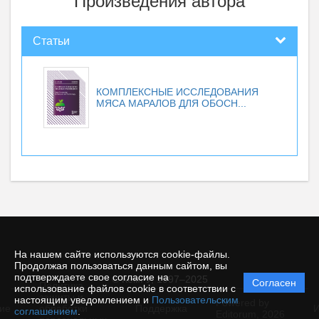
Произведения автора
Статьи
КОМПЛЕКСНЫЕ ИССЛЕДОВАНИЯ
МЯСА МАРАЛОВ ДЛЯ ОБОСН...
На нашем сайте используются cookie-файлы.
Продолжая пользоваться данным сайтом, вы
подтверждаете свое согласие на
© КемГУ, 1997–2025
Согласен
Политика
использование файлов cookie в соответствии с
защиты и
настоящим уведомлением и
Пользовательским
Powered by
ие
обработки
Поддержка
И
соглашением
.
Editorum,
2026