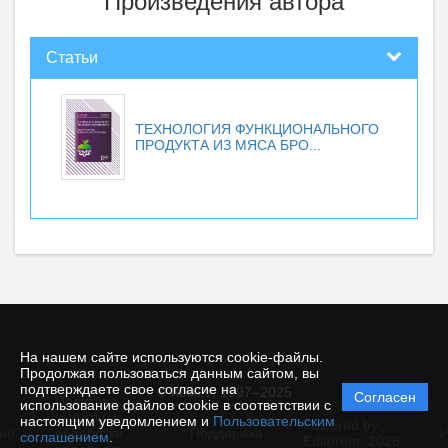
Произведения автора
Статьи
ТЕХНОЛОГИЯ ФУНКЦИОНАЛЬНОГО
ПРОДУКТА ИЗ МЯСА БРО...
На нашем сайте используются cookie-файлы.
Продолжая пользоваться данным сайтом, вы
подтверждаете свое согласие на
© КемГУ, 1997–2025
Согласен
Политика
использование файлов cookie в соответствии с
защиты и
настоящим уведомлением и
Пользовательским
Powered by
ие
обработки
Поддержка
И
соглашением
.
Editorum,
2026