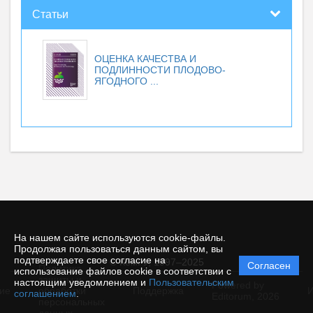
Статьи
ОЦЕНКА КАЧЕСТВА И
ПОДЛИННОСТИ ПЛОДОВО-
ЯГОДНОГО ...
На нашем сайте используются cookie-файлы.
Продолжая пользоваться данным сайтом, вы
подтверждаете свое согласие на
© КемГУ, 1997–2025
Согласен
Политика
использование файлов cookie в соответствии с
защиты и
настоящим уведомлением и
Пользовательским
Powered by
ие
обработки
Поддержка
И
соглашением
.
Editorum,
2026
персональных