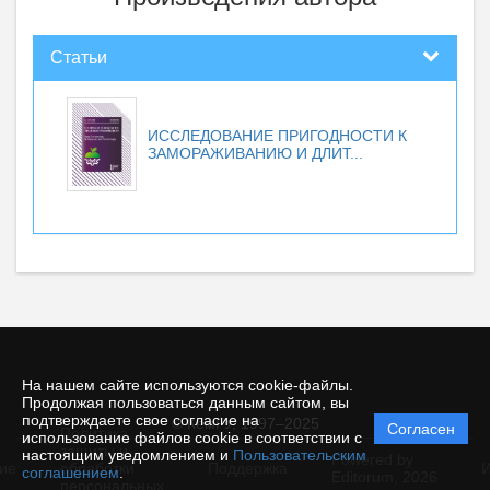
Статьи
ИССЛЕДОВАНИЕ ПРИГОДНОСТИ К
ЗАМОРАЖИВАНИЮ И ДЛИТ...
На нашем сайте используются cookie-файлы.
Продолжая пользоваться данным сайтом, вы
подтверждаете свое согласие на
© КемГУ, 1997–2025
Согласен
Политика
использование файлов cookie в соответствии с
защиты и
настоящим уведомлением и
Пользовательским
Powered by
ие
обработки
Поддержка
И
соглашением
.
Editorum,
2026
персональных