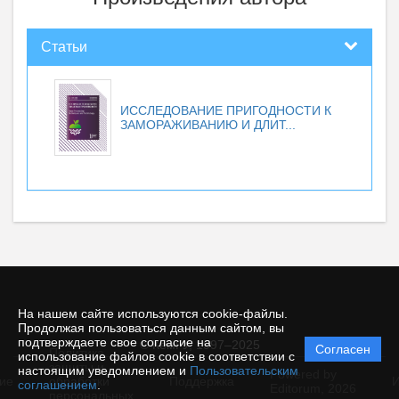
Статьи
ИССЛЕДОВАНИЕ ПРИГОДНОСТИ К
ЗАМОРАЖИВАНИЮ И ДЛИТ...
На нашем сайте используются cookie-файлы.
Продолжая пользоваться данным сайтом, вы
подтверждаете свое согласие на
© КемГУ, 1997–2025
Согласен
Политика
использование файлов cookie в соответствии с
защиты и
настоящим уведомлением и
Пользовательским
Powered by
ие
обработки
Поддержка
И
соглашением
.
Editorum,
2026
персональных