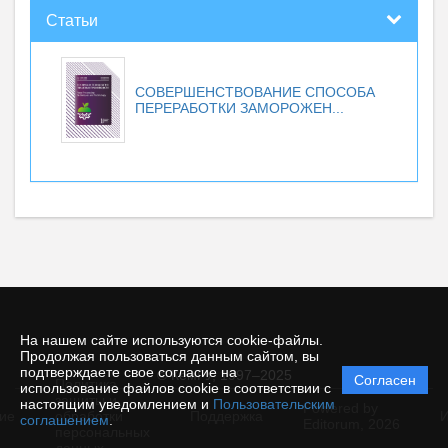
Статьи
СОВЕРШЕНСТВОВАНИЕ СПОСОБА
ПЕРЕРАБОТКИ ЗАМОРОЖЕН...
На нашем сайте используются cookie-файлы.
Продолжая пользоваться данным сайтом, вы
подтверждаете свое согласие на
© КемГУ, 1997–2025
Согласен
Политика
использование файлов cookie в соответствии с
защиты и
настоящим уведомлением и
Пользовательским
Powered by
ие
обработки
Поддержка
И
соглашением
.
Editorum,
2026
персональных