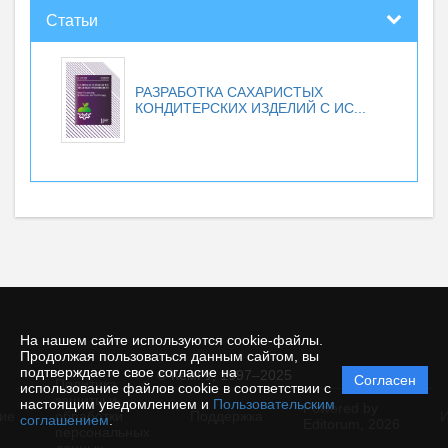
Статьи
РАЗРАБОТКА САХАРИСТЫХ
КОНДИТЕРСКИХ ИЗДЕЛИЙ С ИС...
На нашем сайте используются cookie-файлы.
Продолжая пользоваться данным сайтом, вы
подтверждаете свое согласие на
© КемГУ, 1997–2025
Согласен
Политика
использование файлов cookie в соответствии с
защиты и
настоящим уведомлением и
Пользовательским
Powered by
ие
обработки
Поддержка
И
соглашением
.
Editorum,
2026
персональных