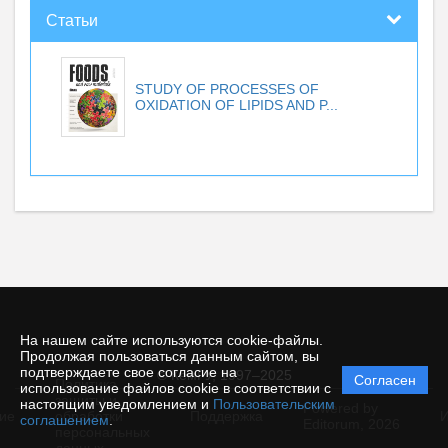
Статьи
STUDY OF PROCESSES OF
OXIDATION OF LIPIDS AND P...
На нашем сайте используются cookie-файлы.
Продолжая пользоваться данным сайтом, вы
подтверждаете свое согласие на
© КемГУ, 1997–2025
Согласен
Политика
использование файлов cookie в соответствии с
защиты и
настоящим уведомлением и
Пользовательским
Powered by
ие
обработки
Поддержка
И
соглашением
.
Editorum,
2026
персональных