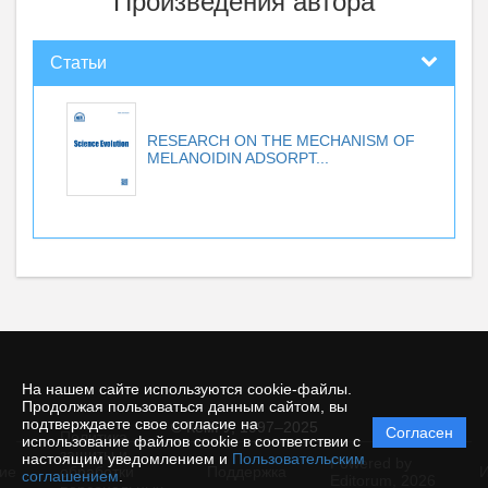
Произведения автора
Статьи
RESEARCH ON THE MECHANISM OF
MELANOIDIN ADSORPT...
На нашем сайте используются cookie-файлы.
Продолжая пользоваться данным сайтом, вы
подтверждаете свое согласие на
© КемГУ, 1997–2025
Согласен
Политика
использование файлов cookie в соответствии с
защиты и
настоящим уведомлением и
Пользовательским
Powered by
ие
обработки
Поддержка
И
соглашением
.
Editorum,
2026