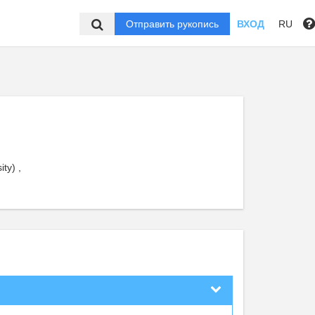
Отправить рукопись
ВХОД
RU
ty) ,