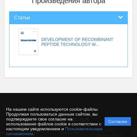
Произведения автора
Статьи
DEVELOPMENT OF RECOMBINANT
PEPTIDE TECHNOLOGY W...
На нашем сайте используются cookie-файлы.
Продолжая пользоваться данным сайтом, вы
подтверждаете свое согласие на
© КемГУ, 1997–2025
Согласен
Политика
использование файлов cookie в соответствии с
защиты и
настоящим уведомлением и
Пользовательским
Powered by
ие
обработки
Поддержка
И
соглашением
.
Editorum,
2026