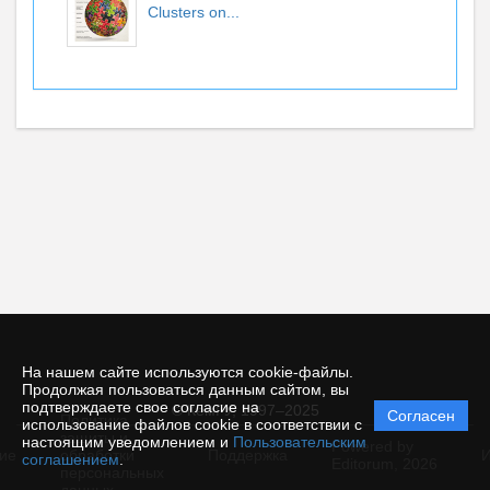
Clusters on...
На нашем сайте используются cookie-файлы.
Продолжая пользоваться данным сайтом, вы
подтверждаете свое согласие на
© КемГУ, 1997–2025
Согласен
Политика
использование файлов cookie в соответствии с
защиты и
настоящим уведомлением и
Пользовательским
Powered by
ие
обработки
Поддержка
И
соглашением
.
Editorum,
2026
персональных