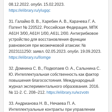
08.12.2022. опубл. 15.02.2023.
https://elibrary.ru/ylugqc
31. Галайко В. В., Харебин А. В., Карачева Г. А.
Патент № 220522. Российская Федерация, МПК
A61H 3/00, A61H 1/00, A61L 2/00. Антигрибковое
устройство для восстановления функции
равновесия при мозжечковой атаксии: №
2023111250: заявл. 02.05.2023. опубл. 19.09.2023.
https://elibrary.ru/llomge
32. Домнина С. В., Подкопаев О. А., Салынина С.
Ю. Интеллектуальная собственность как фактор
повышения благосостояния. Международный
журнал экспериментального образования. 2016.
№ 11-2. С. 208–212.
https://elibrary.ru/wzvotn
33. Андрианова Н. В., Нечаева П. А.
Интеллектуальные контракты при управлении