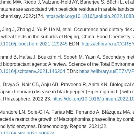
chmid MW, Riedo J, Valzano-Held AY, Banerjee S, Büchi L, et al
atures are associated with pesticide residues in arable landsca
ochemistry. 2022;174.
https://doi.org/10.1016/j.soilbio.2022.108
, Jing J, Zhang J, Yu P, He M, et al. Occurrence and dietary ris
n wheat fields in the suburbs of Beijing, China. Food Chemistry.
/10.1016/j.foodchem.2021.129245
EDN:
https://elibrary.ru/CGR
enmrid B, Hafsa J, Boukcim H, Sobeh M, Yasri A. Secondary met
d bioprotectant agents: A review. Science of the Total Environm
/10.1016/j.scitotenv.2021.146204
EDN:
https://elibrary.ru/EEZVV
 Divya S, Nair CB, Anju AB, Praveena R, Anith KN. Biological con
apsici Leonian) disease in black pepper (Piper nigrum L.) with 
. Rhizosphere. 2022;23.
https://doi.org/10.1016/j.rhisph.2022.
Muratore LN, Solé-Gil A, Farías ME, Ferrando A, Blázquez MA, e
acteria restrict the growth of Macrophomina phaseolina by com
nd lytic enzymes. Biotechnology Reports. 2021;32.
/10.1016/j.btre.2021.e00674