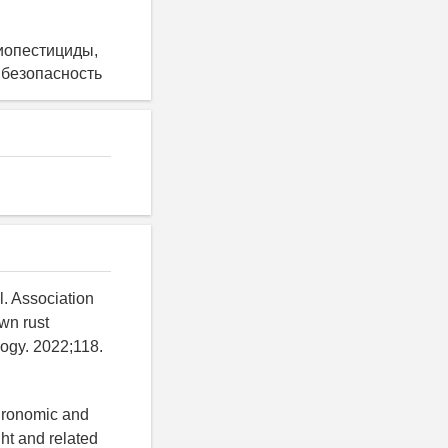
биопестициды,
 безопасность
. Association
own rust
logy. 2022;118.
agronomic and
ht and related