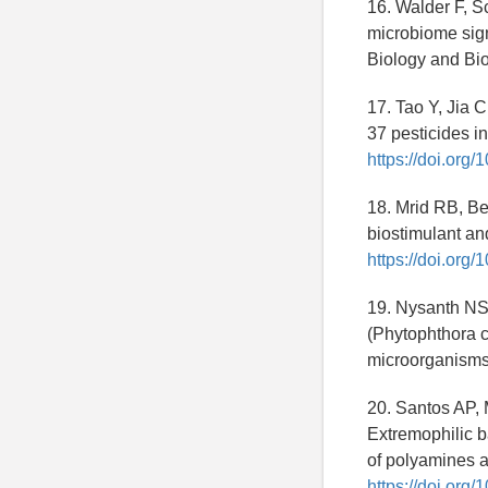
16. Walder F, S
microbiome sign
Biology and Bi
17. Tao Y, Jia C
37 pesticides i
https://doi.org
18. Mrid RB, B
biostimulant an
https://doi.org
19. Nysanth NS,
(Phytophthora c
microorganisms
20. Santos AP, 
Extremophilic b
of polyamines a
https://doi.org