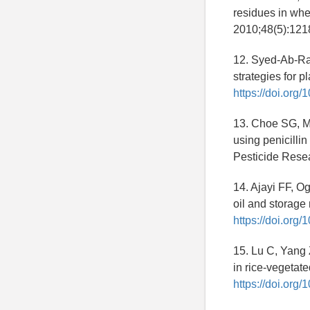
residues in whe
2010;48(5):121
12. Syed-Ab-Ra
strategies for 
https://doi.org/
13. Choe SG, Ma
using penicillin
Pesticide Rese
14. Ajayi FF, Og
oil and storag
https://doi.or
15. Lu C, Yang Z
in rice-vegeta
https://doi.or