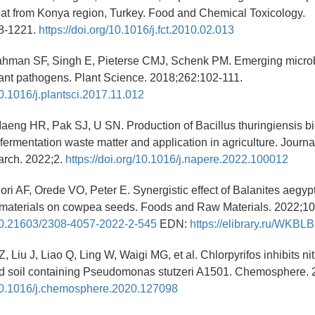
at from Konya region, Turkey. Food and Chemical Toxicology.
8-1221.
https://doi.org/10.1016/j.fct.2010.02.013
hman SF, Singh E, Pieterse CMJ, Schenk PM. Emerging microbi
plant pathogens. Plant Science. 2018;262:102-111.
10.1016/j.plantsci.2017.11.012
eng HR, Pak SJ, U SN. Production of Bacillus thuringiensis bi
 fermentation waste matter and application in agriculture. Journa
arch. 2022;2.
https://doi.org/10.1016/j.napere.2022.100012
ori AF, Orede VO, Peter E. Synergistic effect of Balanites aegyp
e materials on cowpea seeds. Foods and Raw Materials. 2022;10
g/10.21603/2308-4057-2022-2-545
EDN:
https://elibrary.ru/WKBL
, Liu J, Liao Q, Ling W, Waigi MG, et al. Chlorpyrifos inhibits ni
ted soil containing Pseudomonas stutzeri A1501. Chemosphere. 
g/10.1016/j.chemosphere.2020.127098