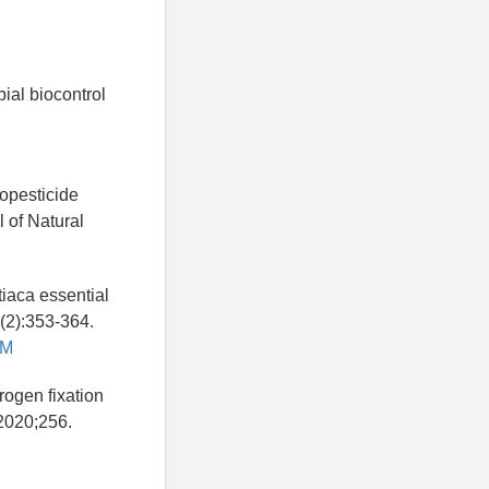
al biocontrol
opesticide
l of Natural
tiaca essential
(2):353-364.
BM
trogen fixation
2020;256.