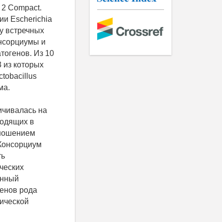
 2 Compact.
и Escherichia
ду встречных
онсорциумы и
тогенов. Из 10
 из которых
tobacillus
ма.
ичивалась на
ходящих в
тношением
. Консорциум
ть
ческих
анный
енов рода
гической