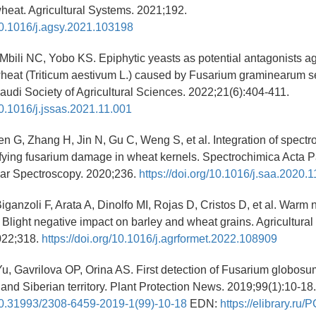
heat. Agricultural Systems. 2021;192.
/10.1016/j.agsy.2021.103198
bili NC, Yobo KS. Epiphytic yeasts as potential antagonists a
wheat (Triticum aestivum L.) caused by Fusarium graminearum se
Saudi Society of Agricultural Sciences. 2022;21(6):404-411.
10.1016/j.jssas.2021.11.001
n G, Zhang H, Jin N, Gu C, Weng S, et al. Integration of spect
ifying fusarium damage in wheat kernels. Spectrochimica Acta P
ar Spectroscopy. 2020;236.
https://doi.org/10.1016/j.saa.2020.
iganzoli F, Arata A, Dinolfo MI, Rojas D, Cristos D, et al. Warm 
light negative impact on barley and wheat grains. Agricultural
022;318.
https://doi.org/10.1016/j.agrformet.2022.108909
, Gavrilova OP, Orina AS. First detection of Fusarium globosum
and Siberian territory. Plant Protection News. 2019;99(1):10-18.
/10.31993/2308-6459-2019-1(99)-10-18
EDN:
https://elibrary.r