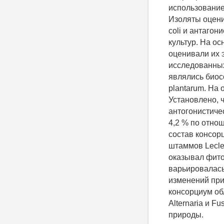
использование
Изоляты оцени
coli и антаго
культур. На о
оценивали их 
исследованных
являлись биосо
plantarum. На
Установлено, 
антогонистиче
4,2 % по отно
состав консор
штаммов Lecler
оказывал фито
варьировалась
изменений при
консорциум об
Alternaria и F
природы.