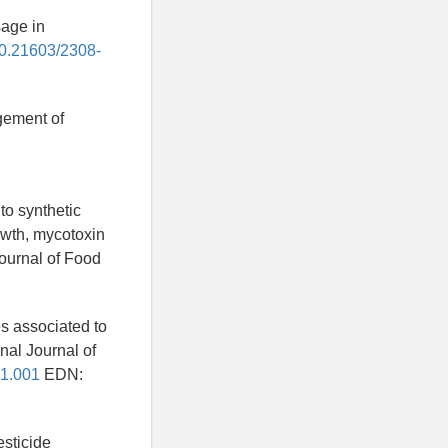
sage in
/10.21603/2308-
gement of
to synthetic
owth, mycotoxin
Journal of Food
es associated to
nal Journal of
01.001
EDN:
sticide