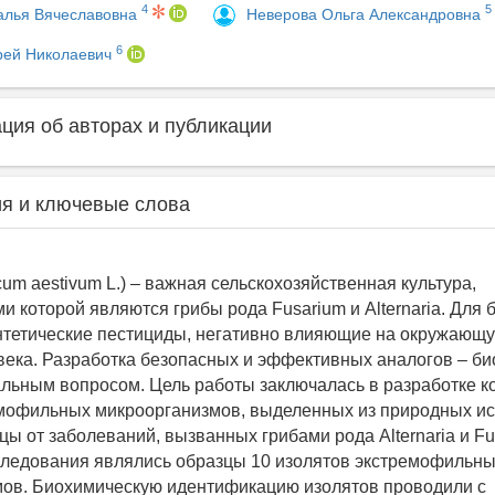
4
5
алья Вячеславовна
Неверова Ольга Александровна
6
рей Николаевич
ия об авторах и публикации
я и ключевые слова
cum aestivum L.) – важная сельскохозяйственная культура,
и которой являются грибы рода Fusarium и Alternaria. Для 
тетические пестициды, негативно влияющие на окружающу
века. Разработка безопасных и эффективных аналогов – би
альным вопросом. Цель работы заключалась в разработке к
мофильных микроорганизмов, выделенных из природных ис
ы от заболеваний, вызванных грибами рода Alternaria и Fu
ледования являлись образцы 10 изолятов экстремофильн
ов. Биохимическую идентификацию изолятов проводили с