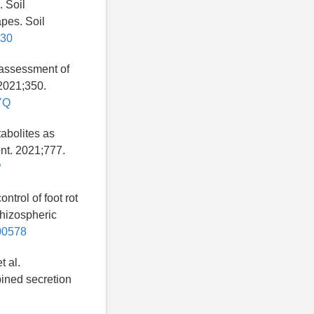
. Soil
pes. Soil
830
k assessment of
 2021;350.
EYQ
abolites as
ent. 2021;777.
P
trol of foot rot
rhizospheric
100578
t al.
bined secretion