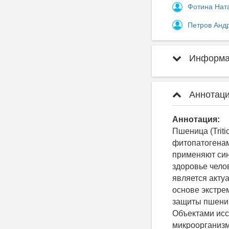
Фотина Нат
Петров Анд
Информац
Аннотаци
Аннотация:
Пшеница (Triti
фитопатогенам
применяют син
здоровье чело
является акту
основе экстре
защиты пшениц
Объектами исс
микроорганизм