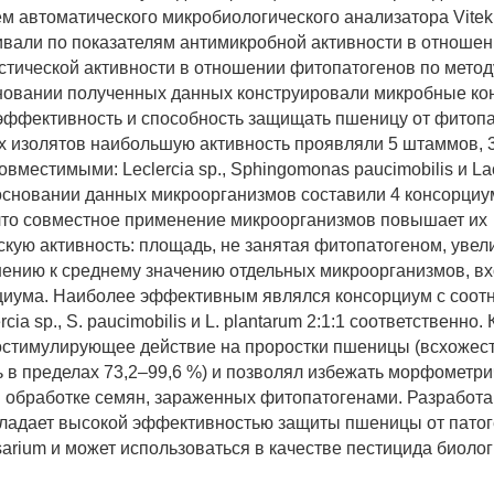
м автоматического микробиологического анализатора Vitek
вали по показателям антимикробной активности в отношени
нистической активности в отношении фитопатогенов по мето
сновании полученных данных конструировали микробные к
эффективность и способность защищать пшеницу от фитопа
 изолятов наибольшую активность проявляли 5 штаммов, 3
вместимыми: Leclercia sp., Sphingomonas paucimobilis и Lac
 основании данных микроорганизмов составили 4 консорциу
что совместное применение микроорганизмов повышает их
скую активность: площадь, не занятая фитопатогеном, увел
шению к среднему значению отдельных микроорганизмов, в
циума. Наиболее эффективным являлся консорциум с соо
cia sp., S. paucimobilis и L. plantarum 2:1:1 соответственно
стимулирующее действие на проростки пшеницы (всхожес
 в пределах 73,2–99,6 %) и позволял избежать морфометри
 обработке семян, зараженных фитопатогенами. Разработ
ладает высокой эффективностью защиты пшеницы от патог
usarium и может использоваться в качестве пестицида биоло