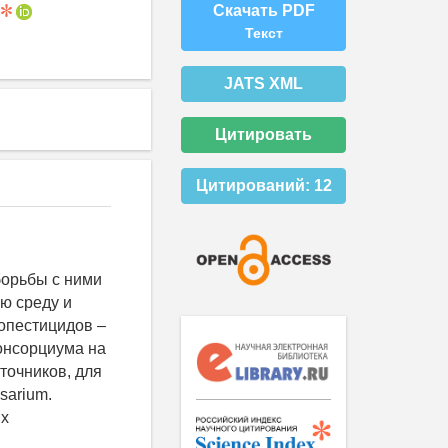
Скачать PDF
Текст
JATS XML
Цитировать
Цитирований:
12
борьбы с ними
ю среду и
опестицидов –
онсорциума на
точников, для
sarium.
ых