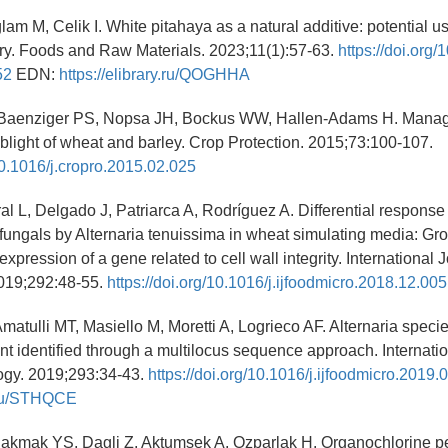
am M, Celik I. White pitahaya as a natural additive: potential u
ry. Foods and Raw Materials. 2023;11(1):57-63.
https://doi.org
52
EDN:
https://elibrary.ru/QOGHHA
 Baenziger PS, Nopsa JH, Bockus WW, Hallen-Adams H. Mana
light of wheat and barley. Crop Protection. 2015;73:100-107.
/10.1016/j.cropro.2015.02.025
al L, Delgado J, Patriarca A, Rodríguez A. Differential response 
ifungals by Alternaria tenuissima in wheat simulating media: Gr
xpression of a gene related to cell wall integrity. International 
2019;292:48-55.
https://doi.org/10.1016/j.ijfoodmicro.2018.12.005
atulli MT, Masiello M, Moretti A, Logrieco AF. Alternaria speci
nt identified through a multilocus sequence approach. Internatio
ogy. 2019;293:34-43.
https://doi.org/10.1016/j.ijfoodmicro.2019.
y.ru/STHQCE
Cakmak YS, Dagli Z, Aktumsek A, Ozparlak H. Organochlorine pe