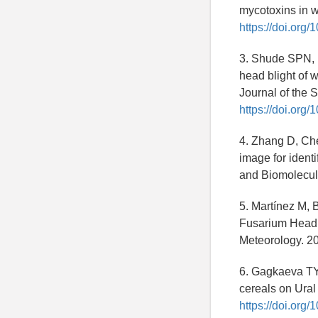
mycotoxins in w
https://doi.org
3. Shude SPN, M
head blight of 
Journal of the 
https://doi.org/
4. Zhang D, Che
image for ident
and Biomolecul
5. Martínez M, B
Fusarium Head B
Meteorology. 2
6. Gagkaeva TYu
cereals on Ural 
https://doi.org