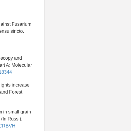
gainst Fusarium
nsu stricto.
roscopy and
art A: Molecular
118344
nights increase
 and Forest
 in small grain
 (In Russ.).
u/PCRBVH