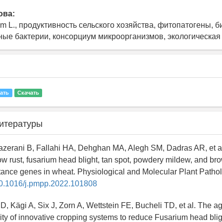
ова:
vum L., продуктивность сельского хозяйства, фитопатогены, 
ые бактерии, консорциум микроорганизмов, экологическая
ать
Скачать
итературы
azerani B, Fallahi HA, Dehghan MA, Alegh SM, Dadras AR, et al
low rust, fusarium head blight, tan spot, powdery mildew, and br
stance genes in wheat. Physiological and Molecular Plant Patho
/10.1016/j.pmpp.2022.101808
D, Kägi A, Six J, Zorn A, Wettstein FE, Bucheli TD, et al. The 
ity of innovative cropping systems to reduce Fusarium head blig