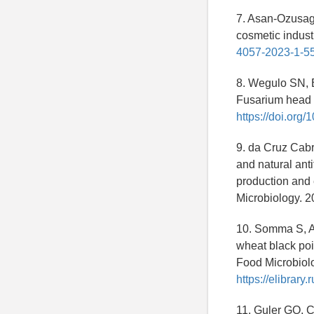
7. Asan-Ozusagl
cosmetic indust
4057-2023-1-5
8. Wegulo SN,
Fusarium head b
https://doi.org
9. da Cruz Cabr
and natural ant
production and e
Microbiology. 
10. Somma S, Am
wheat black poi
Food Microbiol
https://elibrar
11. Guler GO, 