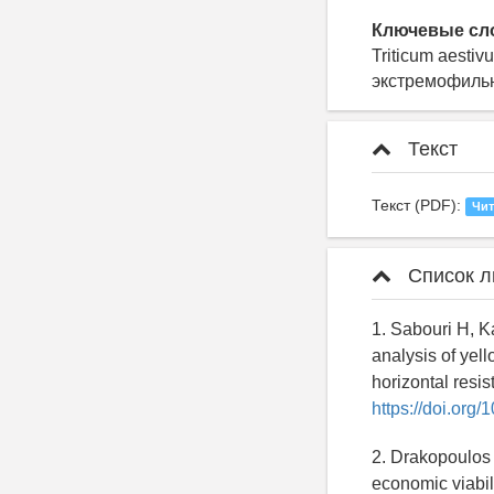
Ключевые сл
Triticum aesti
экстремофильн
Текст
Текст (PDF):
Чит
Список л
1. Sabouri H, K
analysis of yel
horizontal resi
https://doi.org
2. Drakopoulos 
economic viabil