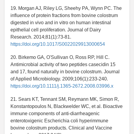
19. Morgan AJ, Riley LG, Sheehy PA, Wynn PC. The
influence of protein fractions from bovine colostrum
digested in vivo and in vitro on human intestinal
epithelial cell proliferation. Journal of Dairy
Research. 2014;81(1):73-81.
https://doi.org/10.1017/S0022029913000654
20. Birkemo GA, O'Sullivan O, Ross RP, Hill C.
Antimicrobial activity of two peptides casecidin 15
and 17, found naturally in bovine colostrum. Journal
of Applied Microbiology. 2009;106(1):233-240.
https://doi.org/10.1111/j.1365-2672.2008.03996.x
21. Sears KT, Tennant SM, Reymann MK, Simon R,
Konstantopoulos N, Blackwelder WC, et al. Bioactive
immune components of anti-diarrheagenic
enterotoxigenic Escherichia coli hyperimmune
bovine colostrum products. Clinical and Vaccine