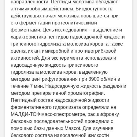
направленности. Пептиды молозива обладают
антимикробным действием. Биодоступность
действующих начал молозива повышается при
его ферментации протеолитическими
ферментами. Цель исследования – выделение и
характеристика пептидов надосадочной жидкости
трипсиного гидролизата молозива коров, а также
оценка их антимикробной и противогрибковой
активностей. Для эксперимента использовали
надосадочную жидкость трипсинового
гидролизата молозива коров, выделенную
методом центрифугирования при 3900 об/мин в
течение 7 мин. Надосадочную жидкость разделяли
методом препаративной хроматографии.
Пептидный состав надосадочной жидкости
ферментативного гидролизата определяли на
МАЛДИ-ТОФ масс-спектрометре, расшифровку
белковых последовательностей проводили с
помощью базы данных Mascot. Для изучения
белкового состава надосадочной жидкости