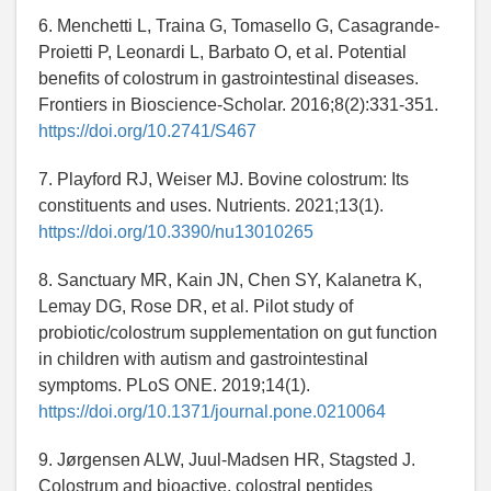
6. Menchetti L, Traina G, Tomasello G, Casagrande-
Proietti P, Leonardi L, Barbato O, et al. Potential
benefits of colostrum in gastrointestinal diseases.
Frontiers in Bioscience-Scholar. 2016;8(2):331-351.
https://doi.org/10.2741/S467
7. Playford RJ, Weiser MJ. Bovine colostrum: Its
constituents and uses. Nutrients. 2021;13(1).
https://doi.org/10.3390/nu13010265
8. Sanctuary MR, Kain JN, Chen SY, Kalanetra K,
Lemay DG, Rose DR, et al. Pilot study of
probiotic/colostrum supplementation on gut function
in children with autism and gastrointestinal
symptoms. PLoS ONE. 2019;14(1).
https://doi.org/10.1371/journal.pone.0210064
9. Jørgensen ALW, Juul-Madsen HR, Stagsted J.
Colostrum and bioactive, colostral peptides