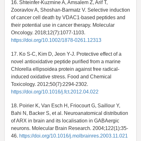
16. Shteinfer-Kuzmine A, Amsalem Z, Arif T,
Zooravlov A, Shoshan-Barmatz V. Selective induction
of cancer cell death by VDAC1-based peptides and
their potential use in cancer therapy. Molecular
Oncology. 2018;12(7):1077-1103.
https://doi.org/10.1002/1878-0261.12313
17. Ko S-C, Kim D, Jeon Y-J. Protective effect of a
novel antioxidative peptide purified from a marine
Chlorella ellipsoidea protein against free radical-
induced oxidative stress. Food and Chemical
Toxicology. 2012;50(7):2294-2302.
https://doi.org/10.1016/j.fct.2012.04.022
18. Poirier K, Van Esch H, Friocourt G, Saillour Y,
Bahi N, Backer S, et al. Neuroanatomical distribution
of ARX in brain and its localisation in GABAergic
neurons. Molecular Brain Research. 2004;122(1):35-
46.
https://doi.org/10.1016/j.molbrainres.2003.11.021