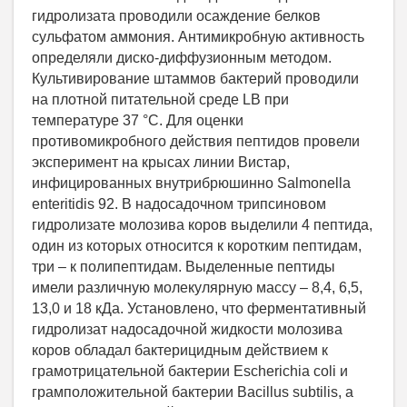
гидролизата проводили осаждение белков
сульфатом аммония. Антимикробную активность
определяли диско-диффузионным методом.
Культивирование штаммов бактерий проводили
на плотной питательной среде LB при
температуре 37 °C. Для оценки
противомикробного действия пептидов провели
эксперимент на крысах линии Вистар,
инфицированных внутрибрюшинно Salmonella
enteritidis 92. В надосадочном трипсиновом
гидролизате молозива коров выделили 4 пептида,
один из которых относится к коротким пептидам,
три – к полипептидам. Выделенные пептиды
имели различную молекулярную массу – 8,4, 6,5,
13,0 и 18 кДа. Установлено, что ферментативный
гидролизат надосадочной жидкости молозива
коров обладал бактерицидным действием к
грамотрицательной бактерии Escherichia coli и
грамположительной бактерии Bacillus subtilis, а