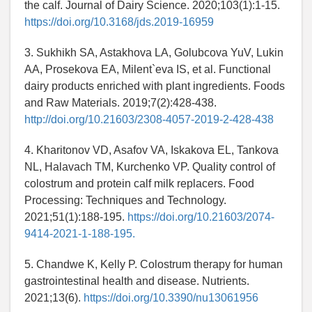
the calf. Journal of Dairy Science. 2020;103(1):1-15.
https://doi.org/10.3168/jds.2019-16959
3. Sukhikh SA, Astakhova LA, Golubcova YuV, Lukin
AA, Prosekova EA, Milent`eva IS, et al. Functional
dairy products enriched with plant ingredients. Foods
and Raw Materials. 2019;7(2):428-438.
http://doi.org/10.21603/2308-4057-2019-2-428-438
4. Kharitonov VD, Asafov VA, Iskakova EL, Tankova
NL, Halavach TM, Kurchenko VP. Quality control of
colostrum and protein calf milk replacers. Food
Processing: Techniques and Technology.
2021;51(1):188-195.
https://doi.org/10.21603/2074-
9414-2021-1-188-195.
5. Chandwe K, Kelly P. Colostrum therapy for human
gastrointestinal health and disease. Nutrients.
2021;13(6).
https://doi.org/10.3390/nu13061956