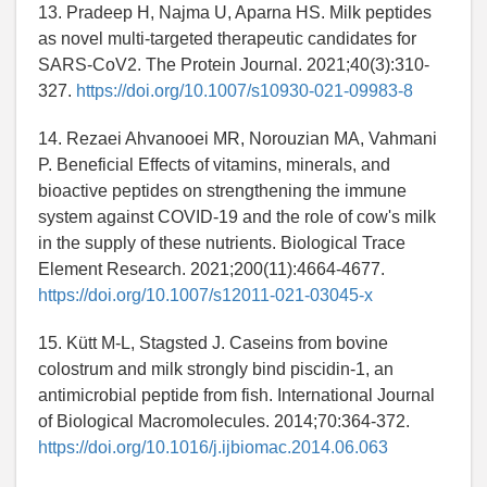
13. Pradeep H, Najma U, Aparna HS. Milk peptides
as novel multi-targeted therapeutic candidates for
SARS-CoV2. The Protein Journal. 2021;40(3):310-
327.
https://doi.org/10.1007/s10930-021-09983-8
14. Rezaei Ahvanooei MR, Norouzian MA, Vahmani
P. Beneficial Effects of vitamins, minerals, and
bioactive peptides on strengthening the immune
system against COVID-19 and the role of cow's milk
in the supply of these nutrients. Biological Trace
Element Research. 2021;200(11):4664-4677.
https://doi.org/10.1007/s12011-021-03045-x
15. Kütt M-L, Stagsted J. Caseins from bovine
colostrum and milk strongly bind piscidin-1, an
antimicrobial peptide from fish. International Journal
of Biological Macromolecules. 2014;70:364-372.
https://doi.org/10.1016/j.ijbiomac.2014.06.063