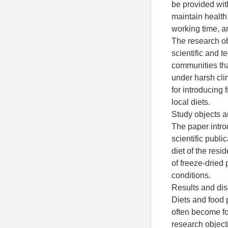
be provided wit
maintain health,
working time, a
The research ob
scientific and t
communities tha
under harsh cli
for introducing 
local diets.
Study objects 
The paper intro
scientific publi
diet of the res
of freeze-dried 
conditions.
Results and di
Diets and food 
often become foc
research objecti