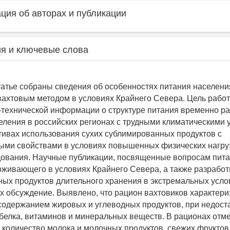
ия об авторах и публикации
я и ключевые слова
татье собраны сведения об особенностях питания населени
ахтовым методом в условиях Крайнего Севера. Цель работ
-технической информации о структуре питания временно р
еления в российских регионах с трудными климатическими 
тивах использования сухих сублимированных продуктов с
ми свойствами в условиях повышенных физических нагруз
ования. Научные публикации, посвященные вопросам пита
оживающего в условиях Крайнего Севера, а также разработ
ых продуктов длительного хранения в экстремальных усло
их обсуждение. Выявлено, что рацион вахтовиков характери
держанием жировых и углеводных продуктов, при недост
белка, витаминов и минеральных веществ. В рационах отм
 количество молока и молочных продуктов, свежих фруктов