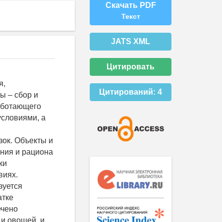
Скачать PDF
Текст
JATS XML
Цитировать
я,
Цитирований:
4
ы – сбор и
аботающего
условиями, а
ок. Объекты и
ния и рациона
ки
виях.
зуется
атке
ечено
 и овощей, и