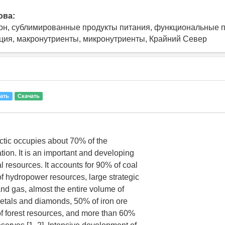
ова:
он, сублимированные продукты питания, функциональные п
ация, макронутриенты, микронутриенты, Крайний Север
ать
Скачать
tic occupies about 70% of the
ion. It is an important and developing
l resources. It accounts for 90% of coal
f hydropower resources, large strategic
and gas, almost the entire volume of
etals and diamonds, 50% of iron ore
f forest resources, and more than 60%