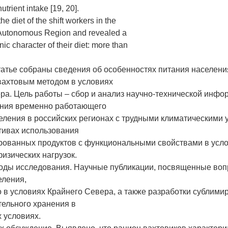
rient intake [19, 20].
he diet of the shift workers in the
Autonomous Region and revealed a
ic character of their diet: more than
татье собраны сведения об особенностях питания населени
ахтовым методом в условиях
ра. Цель работы – сбор и анализ научно-технической инфо
ания временно работающего
еления в российских регионах с трудными климатическими 
тивах использования
рованных продуктов с функциональными свойствами в усл
зических нагрузок.
оды исследования. Научные публикации, посвященные воп
еления,
в условиях Крайнего Севера, а также разработки сублим
тельного хранения в
 условиях.