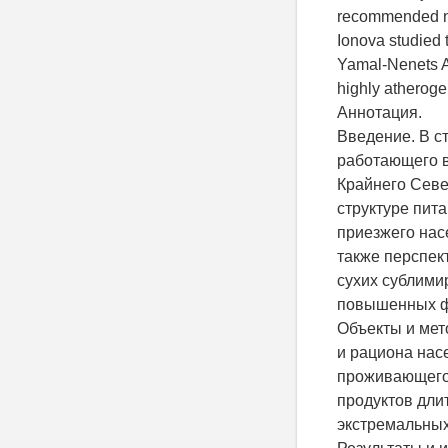
recommended nut
Ionova studied t
Yamal-Nenets 
highly atherogen
Аннотация.
Введение. В с
работающего в
Крайнего Севе
структуре пит
приезжего нас
также перспек
сухих сублими
повышенных фи
Объекты и мет
и рациона нас
проживающего 
продуктов дли
экстремальных