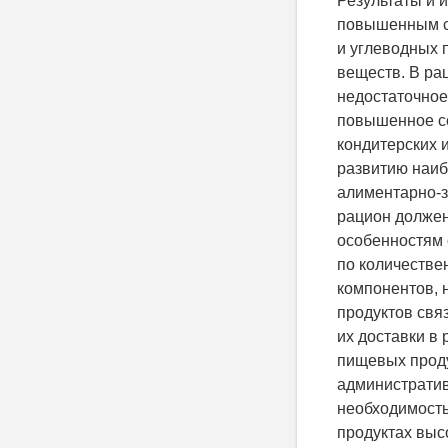
Результаты и 
повышенным 
и углеводных 
веществ. В ра
недостаточное
повышенное с
кондитерских и
развитию наи
алиментарно-з
рацион должен
особенностям 
по количеств
компонентов, 
продуктов свя
их доставки в
пищевых проду
административ
необходимост
продуктах выс