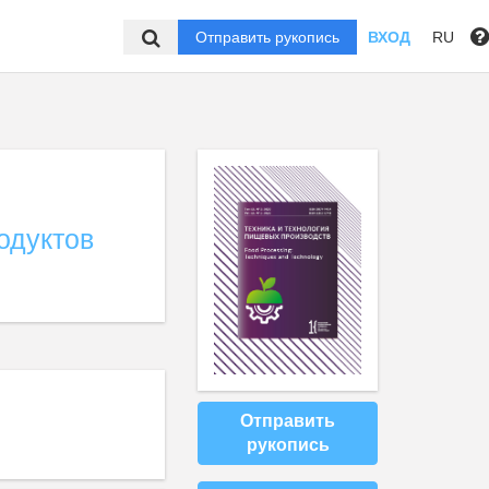
Отправить рукопись
ВХОД
RU
одуктов
Отправить
рукопись