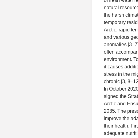
of fresh water r
natural resource
the harsh climati
temporary resid
Arctic: rapid t
and various geo
anomalies [3–7]
often accompani
environment. To
it causes addit
stress in the m
chronic [3, 8–12
In October 2020
signed the Stra
Arctic and Ensur
2035. The press
improve the ada
their health. Fir
adequate nutrit