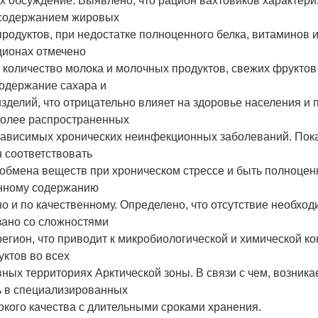
их обсуждение. Выявлено, что рацион вахтовиков характери
содержанием жировых
продуктов, при недостатке полноценного белка, витаминов
ционах отмечено
 количество молока и молочных продуктов, свежих фруктов
одержание сахара и
зделий, что отрицательно влияет на здоровье населения и 
более распространенных
ависимых хронических неинфекционных заболеваний. Пока
 соответствовать
обмена веществ при хроническом стрессе и быть полноцен
енному содержанию
но и по качественному. Определено, что отсутствие необхо
зано со сложностями
 регион, что приводит к микробиологической и химической к
ктов во всех
ных территориях Арктической зоны. В связи с чем, возника
ь в специализированных
окого качества с длительными сроками хранения.