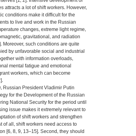
eserves [1, 2]. Intensive development of
s attracts a lot of shift workers. However,
c conditions make it difficult for the
ents to live and work in the Russian
emperature changes, extreme light regime,
magnetic, gravitational, and radiation
. Moreover, such conditions are quite
ed by unfavorable social and industrial
gether with information overloads,
ional mental fatigue and emotional
igrant workers, which can become
].
, Russian President Vladimir Putin
tegy for the Development of the Russian
ing National Security for the period until
ing issue makes it extremely relevant to
ptation of shift workers and strengthen
st of all, shift workers need access to
ion [6, 8, 9, 13–15]. Second, they should