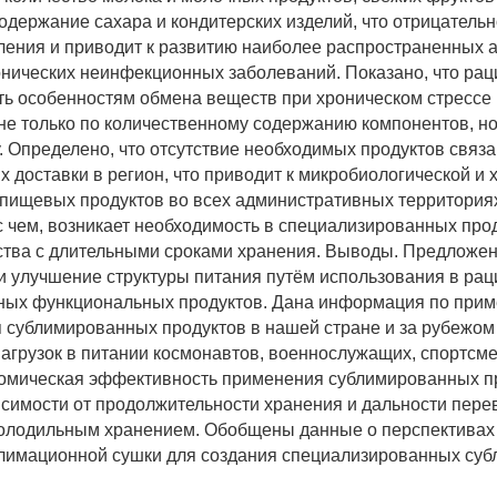
держание сахара и кондитерских изделий, что отрицательн
ления и приводит к развитию наиболее распространенных 
нических неинфекционных заболеваний. Показано, что ра
ть особенностям обмена веществ при хроническом стрессе 
е только по количественному содержанию компонентов, но
. Определено, что отсутствие необходимых продуктов связа
х доставки в регион, что приводит к микробиологической и
пищевых продуктов во всех административных территория
 с чем, возникает необходимость в специализированных про
ства с длительными сроками хранения. Выводы. Предложе
и улучшение структуры питания путём использования в рац
ных функциональных продуктов. Дана информация по при
 сублимированных продуктов в нашей стране и за рубежом
грузок в питании космонавтов, военнослужащих, спортсме
омическая эффективность применения сублимированных п
исимости от продолжительности хранения и дальности перев
олодильным хранением. Обобщены данные о перспективах
лимационной сушки для создания специализированных су