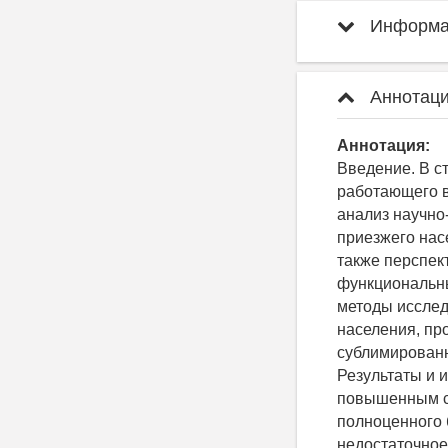
Информац
Аннотаци
Аннотация:
Введение. В с
работающего в
анализ научно
приезжего нас
также перспек
функциональны
методы исслед
населения, пр
сублимированн
Результаты и 
повышенным со
полноценного 
недостаточное