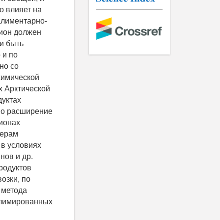
о влияет на
алиментарно-
цион должен
и быть
 и по
но со
 химической
х Арктической
дуктах
но расширение
ионах
мерам
 в условиях
нов и др.
родуктов
озки, по
 метода
блимированных