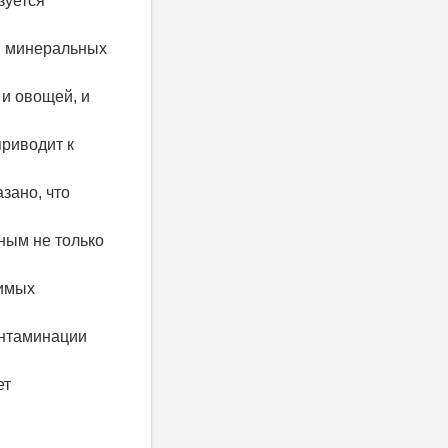
зуется
 и минеральных
 и овощей, и
приводит к
зано, что
ным не только
димых
онтаминации
ет