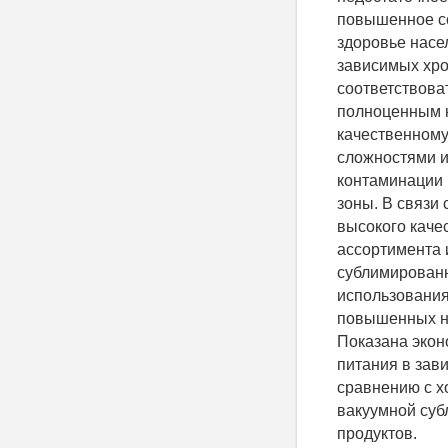
повышенное со
здоровье насе
зависимых хро
соответствова
полноценным н
качественному
сложностями и
контаминации 
зоны. В связи
высокого каче
ассортимента 
сублимирован
использования
повышенных на
Показана экон
питания в зав
сравнению с х
вакуумной суб
продуктов.