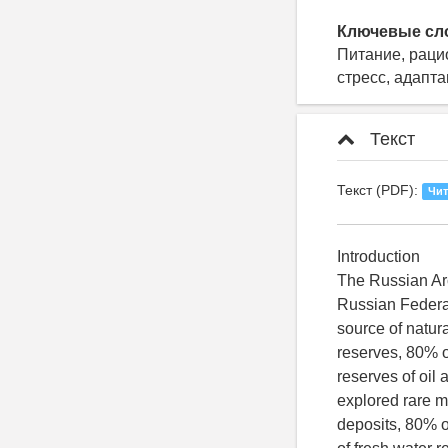
Ключевые сл
Питание, раци
стресс, адапт
Текст
Текст (PDF):
Чит
Introduction
The Russian Arc
Russian Federat
source of natura
reserves, 80% o
reserves of oil 
explored rare m
deposits, 80% o