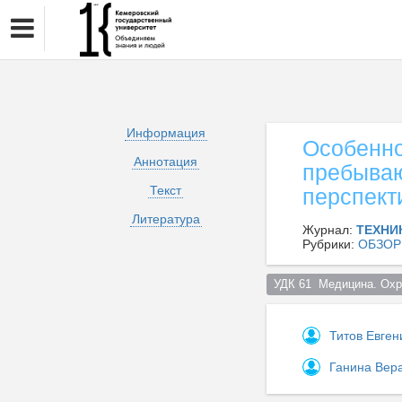
Информация
Особенно
Аннотация
пребываю
Текст
перспект
Литература
Журнал:
ТЕХНИ
Рубрики:
ОБЗОР
УДК 61  Медицина. Охр
Титов Евге
Ганина Вер