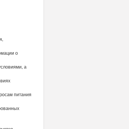
я,
рмации о
условиями, а
овиях
росам питания
ированных