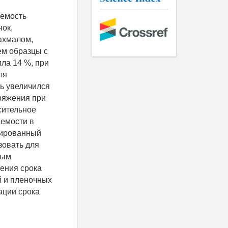
уемость
нок,
ахмалом,
ем образцы с
ла 14 %, при
ля
ль увеличился
пряжения при
сительное
аемости в
цированный
зовать для
ным
ения срока
й и пленочных
ации срока