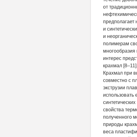
от традиционн
нефтехимическ
предполагает
и синтетическ
и неорганиче
полимерам сво
многообразия
интерес предс
крахмал [8–11]
Крахмал при в
совместно с п
экструзии пла
использовать 
синтетических
свойства терм
полученного ме
природы крахм
веса пластифи