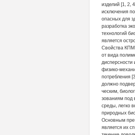
изделий [1, 2,
исключения по
опасных для з
разработка эк
технологий би
является остро
Свойства КПМ 
от вида полим
дисперсности 
физико-механи
потребления [3
должно подвер
ческим, биоло
зованиям под
среды, легко 
природных биос
Основным пре
является их с
течение довол