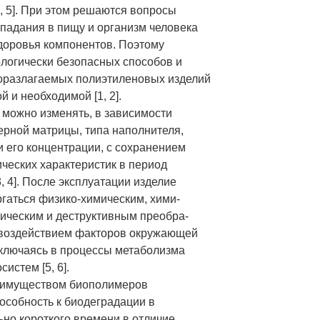
 4, 5]. При этом решаются вопросы
падания в пищу и организм человека
доровья компонентов. Поэтому
ологически безопасных способов и
оразлагаемых полиэтиленовых изделий
й и необходимой [1, 2].
можно изменять, в зависимости
ерной матрицы, типа наполнителя,
и его концентрации, с сохранением
ческих характеристик в период
, 4]. После эксплуатации изделие
гаться физико-химическим, хими-
гическим и деструктивным преобра-
 воздействием факторов окружающей
включаясь в процессы метаболизма
истем [5, 6].
имуществом биополимеров
пособность к биодеградации в
ьно короткого времени в отличие