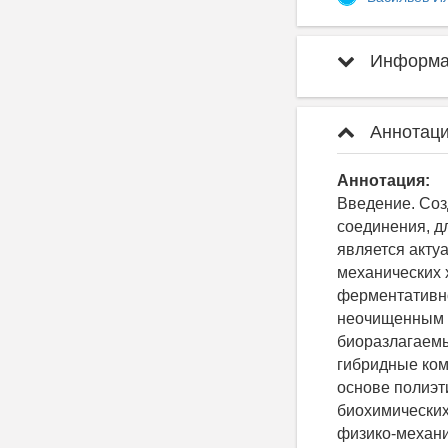
Информац
Аннотаци
Аннотация:
Введение. Со
соединения, д
является акту
механических 
ферментативн
неочищенным о
биоразлагаемы
гибридные ком
основе полиэт
биохимических
физико-механи