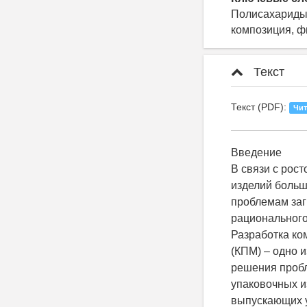
Полисахариды,
композиция, ф
Текст
Текст (PDF):
Чит
Введение
В связи с рос
изделий больш
проблемам за
рационального
Разработка к
(КПМ) – одно 
решения проб
упаковочных и
выпускающих у