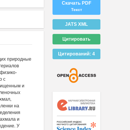
Скачать PDF
Текст
JATS XML
Цитировать
Цитирований:
4
щих природные
териалов
 физико-
о с
чищенным и
пленочных
хмал,
ленки на
ределения
рахмала и
ждение. У