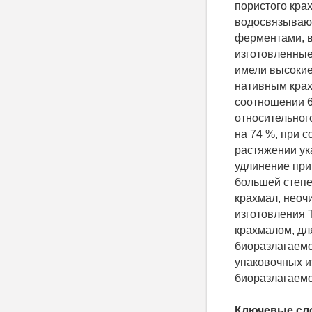
пористого кра
водосвязывающ
ферментами, в
изготовленные
имели высокие
нативным крах
соотношении 6
относительног
на 74 %, при с
растяжении ук
удлинение при
большей степе
крахмал, неоч
изготовления 
крахмалом, дл
биоразлагаемо
упаковочных и
биоразлагаемо
Ключевые сл