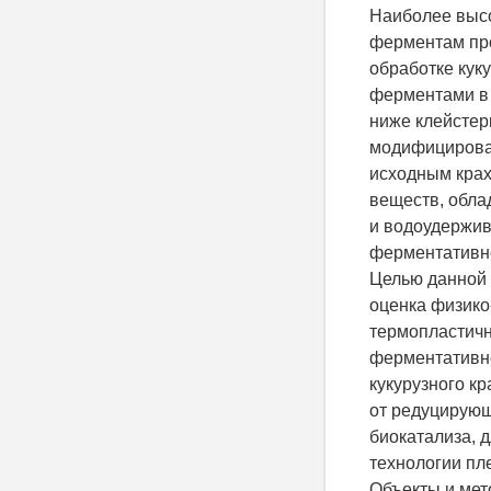
Наиболее высо
ферментам про
обработке кук
ферментами в 
ниже клейстер
модифицирован
исходным кра
веществ, обл
и водоудержив
ферментативно
Целью данной 
оценка физико
термопластичн
ферментативн
кукурузного к
от редуцирующ
биокатализа, 
технологии пл
Объекты и ме