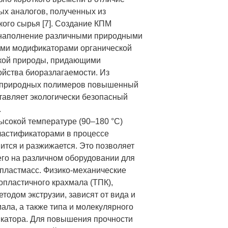
ых аналогов, полученных из
ого сырья [7]. Создание КПМ
 наполнение различными природными
ими модификаторами органической
ской природы, придающими
йства биоразлагаемости. Из
 природных полимеров повышенный
тавляет экологически безопасный
.
ысокой температуре (90–180 °C)
ластификаторами в процессе
вится и разжижается. Это позволяет
его на различном оборудовании для
 пластмасс. Физико-механические
опластичного крахмала (ТПК),
тодом экструзии, зависят от вида и
ала, а также типа и молекулярного
катора. Для повышения прочности