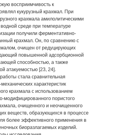
кую восприимчивость к
являл кукурузный крахмал. При
урузного крахмала амилолитическими
водной среде при температуре
изации получили ферментативно-
ный крахмал. Он, по сравнению с
хмалом, очищен от редуцирующих
адающий повышенной адсорбционной
ающей способностью, а также
й атакуемостью [23, 24].
работы стала сравнительная
-механических характеристик
ого крахмала с использованием
о-модифицированного пористого
рахмала, очищенного и неочищенного
их веществ, образующихся в процессе
для более эффективного применения в
еночных биоразлагаемых изделий.
тоды исследования