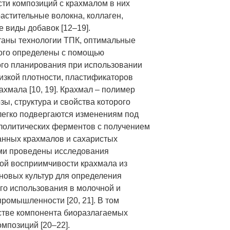
сти композиций с крахмалом в них
растительные волокна, коллаген,
е виды добавок [12–19].
аны технологии ТПК, оптимальные
ого определены с помощью
го планирования при использовании
изкой плотности, пластификаторов
ахмала [10, 19]. Крахмал – полимер
зы, структура и свойства которого
легко подвергаются изменениям под
лолитических ферментов с получением
нных крахмалов и сахаристых
ми проведены исследования
ой восприимчивости крахмала из
новых культур для определения
го использования в молочной и
промышленности [20, 21]. В том
естве компонента биоразлагаемых
мпозиций [20–22].