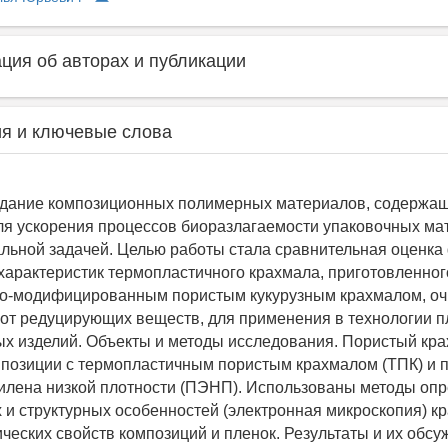
ия об авторах и публикации
я и ключевые слова
здание композиционных полимерных материалов, содержа
ля ускорения процессов биоразлагаемости упаковочных ма
альной задачей. Целью работы стала сравнительная оценка
характеристик термопластичного крахмала, приготовленног
о-модифицированным пористым кукурузным крахмалом, о
т редуцирующих веществ, для применения в технологии 
х изделий. Объекты и методы исследования. Пористый кра
позиции с термопластичным пористым крахмалом (ТПК) и п
илена низкой плотности (ПЭНП). Использованы методы оп
 и структурных особенностей (электронная микроскопия) к
ческих свойств композиций и пленок. Результаты и их обсу