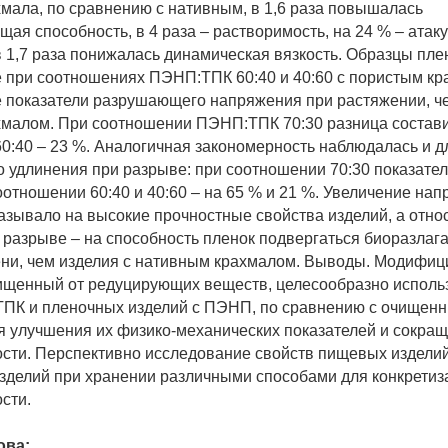
хмала, по сравнению с нативным, в 1,6 раза повышалась
ая способность, в 4 раза – растворимость, на 24 % – атак
 1,7 раза понижалась динамическая вязкость. Образцы пле
 при соотношениях ПЭНП:ТПК 60:40 и 40:60 с пористым кр
 показатели разрушающего напряжения при растяжении, ч
малом. При соотношении ПЭНП:ТПК 70:30 разница состави
0:40 – 23 %. Аналогичная закономерность наблюдалась и д
о удлинения при разрыве: при соотношении 70:30 показате
оотношении 60:40 и 40:60 – на 65 % и 21 %. Увеличение на
азывало на высокие прочностные свойства изделий, а отно
 разрыве – на способность пленок подвергаться биоразлаг
ни, чем изделия с нативным крахмалом. Выводы. Модифи
ищенный от редуцирующих веществ, целесообразно исполь
ТПК и пленочных изделий с ПЭНП, по сравнению с очищен
я улучшения их физико-механических показателей и сокращ
сти. Перспективно исследование свойств пищевых издели
зделий при хранении различными способами для конкретиз
сти.
ова: