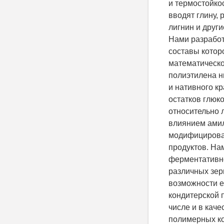
и термостойко
вводят глину, 
лигнин и други
Нами разработ
составы котор
математическо
полиэтилена н
и нативного кр
остатков глюко
относительно 
влиянием ами
модифицирова
продуктов. На
ферментативн
различных зер
возможности е
кондитерской 
числе и в кач
полимерных ко