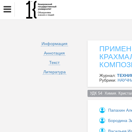
Информация
ПРИМЕН
Аннотация
КРАХМА
Текст
КОМПОЗ
Литература
Журнал:
ТЕХНИ
Рубрики:
НАУЧН
УДК 54  Химия. Криста
Папахин Ал
Бородина З
Васильев И