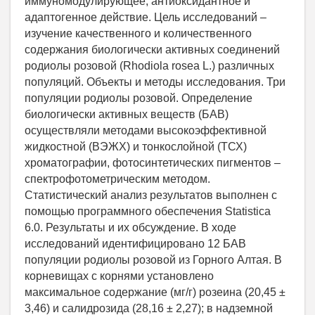
иммуномодулирующее, антиоксидантное и
адаптогенное действие. Цель исследований –
изучение качественного и количественного
содержания биологически активных соединений
родиолы розовой (Rhodiola rosea L.) различных
популяций. Объекты и методы исследования. Три
популяции родиолы розовой. Определение
биологически активных веществ (БАВ)
осуществляли методами высокоэффективной
жидкостной (ВЭЖХ) и тонкослойной (ТСХ)
хроматографии, фотосинтетических пигментов –
спектрофотометрическим методом.
Статистический анализ результатов выполнен с
помощью программного обеспечения Statistica
6.0. Результаты и их обсуждение. В ходе
исследований идентифицировано 12 БАВ
популяции родиолы розовой из Горного Алтая. В
корневищах с корнями установлено
максимальное содержание (мг/г) розеина (20,45 ±
3,46) и салидрозида (28,16 ± 2,27); в надземной