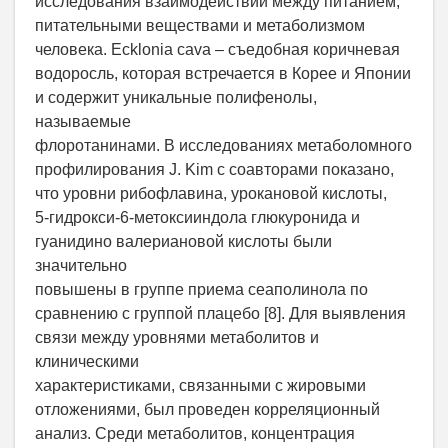
исследования взаимодействий между питанием,
питательными веществами и метаболизмом
человека. Ecklonia cava – съедобная коричневая
водоросль, которая встречается в Корее и Японии
и содержит уникальные полифенолы,
называемые
флоротанинами. В исследованиях метаболомного
профилирования J. Kim с соавторами показано,
что уровни рибофлавина, урокановой кислоты,
5-гидрокси-6-метоксииндола глюкуронида и
гуанидино валериановой кислоты были
значительно
повышены в группе приема сеаполинола по
сравнению с группой плацебо [8]. Для выявления
связи между уровнями метаболитов и
клиническими
характеристиками, связанными с жировыми
отложениями, был проведен корреляционный
анализ. Среди метаболитов, концентрация