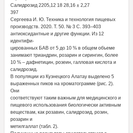
Салидрозид 2205,12 18 28,16 ± 2,27
397
Сергеева И. Ю. Техника и технология пищевых
производств. 2020. Т. 50. № 3 С. 393–403
антиоксидантные и другие функции. Из 12
идентифи-
цированных БАВ от 5 до 10 % в общем объеме
занимают триандрин, розарин и сирингин, более
10 % – дафнетицин, розеин, галловая кислота и
салидрозид.
В популяции из Кузнецкого Алатау выделено 5
выраженных пиков на хроматограмме (рис. 2).
Они
соответствуют таким важным для медицинского и
пищевого использования биологически активным
веществам, как розавин, салидрозид, розин,
розарин и
метилгаллат (табл. 2).