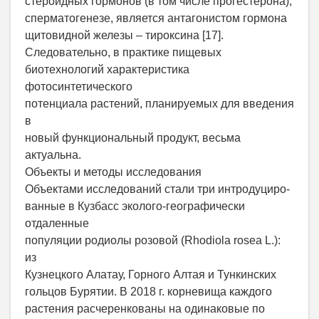
стероидных гормонов (в том числе прогестерона),
сперматогенезе, является антагонистом гормона
щитовидной железы – тироксина [17].
Следовательно, в практике пищевых
биотехнологий характеристика
фотосинтетического
потенциала растений, планируемых для введения
в
новый функциональный продукт, весьма
актуальна.
Объекты и методы исследования
Объектами исследований стали три интродуциро-
ванные в Кузбасс эколого-географически
отдаленные
популяции родиолы розовой (Rhodiola rosea L.):
из
Кузнецкого Алатау, Горного Алтая и Тункинских
гольцов Бурятии. В 2018 г. корневища каждого
растения расчеренкованы на одинаковые по