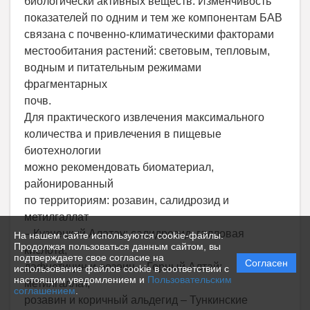
биологически активных веществ. Изменчивость
показателей по одним и тем же компонентам БАВ
связана с почвенно-климатическими факторами
местообитания растений: световым, тепловым,
водным и питательным режимами
фрагментарных
почв.
Для практического извлечения максимального
количества и привлечения в пищевые
биотехнологии
можно рекомендовать биоматериал,
районированный
по территориям: розавин, салидрозид и
метилгаллат
– Кузнецкий Алатау; салидрозид, галловая
На нашем сайте используются cookie-файлы.
Продолжая пользоваться данным сайтом, вы
кислота,
подтверждаете свое согласие на
Согласен
дафнетицин и розеин – Горный Алтай;
использование файлов cookie в соответствии с
настоящим уведомлением и
Пользовательским
метилгаллат,
соглашением
.
розавин и коричный альдегид – Тункинские