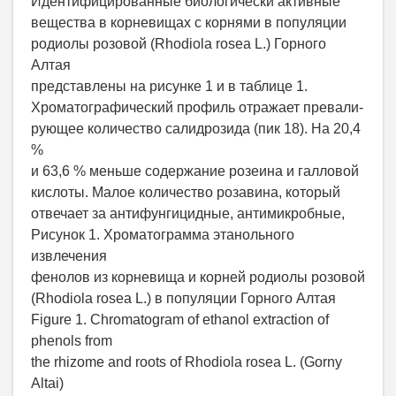
Идентифицированные биологически активные
вещества в корневищах с корнями в популяции
родиолы розовой (Rhodiola rosea L.) Горного
Алтая
представлены на рисунке 1 и в таблице 1.
Хроматографический профиль отражает превали-
рующее количество салидрозида (пик 18). На 20,4
%
и 63,6 % меньше содержание розеина и галловой
кислоты. Малое количество розавина, который
отвечает за антифунгицидные, антимикробные,
Рисунок 1. Хроматограмма этанольного
извлечения
фенолов из корневища и корней родиолы розовой
(Rhodiola rosea L.) в популяции Горного Алтая
Figure 1. Chromatogram of ethanol extraction of
phenols from
the rhizome and roots of Rhodiola rosea L. (Gorny
Altai)