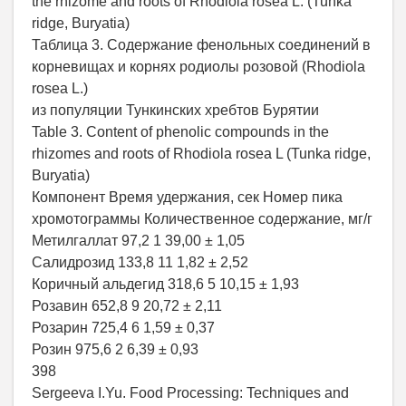
the rhizome and roots of Rhodiola rosea L. (Tunka
ridge, Buryatia)
Таблица 3. Содержание фенольных соединений в
корневищах и корнях родиолы розовой (Rhodiola
rosea L.)
из популяции Тункинских хребтов Бурятии
Table 3. Content of phenolic compounds in the
rhizomes and roots of Rhodiola rosea L (Tunka ridge,
Buryatia)
Компонент Время удержания, сек Номер пика
хромотограммы Количественное содержание, мг/г
Метилгаллат 97,2 1 39,00 ± 1,05
Салидрозид 133,8 11 1,82 ± 2,52
Коричный альдегид 318,6 5 10,15 ± 1,93
Розавин 652,8 9 20,72 ± 2,11
Розарин 725,4 6 1,59 ± 0,37
Розин 975,6 2 6,39 ± 0,93
398
Sergeeva I.Yu. Food Processing: Techniques and