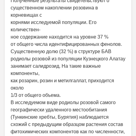
Полученные результаты свидетельствуют о
существенном накоплении розовина в
корневищах с
корнями исследуемой популяции. Его
количествен-
ное содержание находится на уровне 37 %
от общего числа идентифицированных фенолов.
Существенную долю (32 %) в структуре БАВ
родиолы розовой из популяции Кузнецкого Алатау
занимает салидрозид. На такие важные
компоненты,
как розарин, розин и метилгаллат, приходится
около
1/3 от общего объема.
В исследуемом виде родиолы розовой самого
географически удаленного местообитания
(Тункинские хребты, Бурятия) наблюдается
схожий с предыдущим образцом растения состав
фитохимических компонентов как по численности,