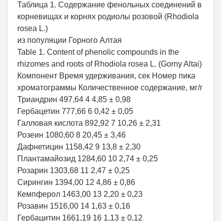
Таблица 1. Содержание фенольных соединений в
корневищах и корнях родиолы розовой (Rhodiola
rosea L.)
из популяции Горного Алтая
Table 1. Content of phenolic compounds in the
rhizomes and roots of Rhodiola rosea L. (Gorny Altai)
Компонент Время удерживания, сек Номер пика
хроматограммы Количественное содержание, мг/г
Триандрин 497,64 4 4,85 ± 0,98
Гербацетин 777,66 6 0,42 ± 0,05
Галловая кислота 892,92 7 10,26 ± 2,31
Розеин 1080,60 8 20,45 ± 3,46
Дафнетицин 1158,42 9 13,8 ± 2,30
Плантамайозид 1284,60 10 2,74 ± 0,25
Розарин 1303,68 11 2,47 ± 0,25
Сирингин 1394,00 12 4,86 ± 0,86
Кемпферол 1463,00 13 2,20 ± 0,23
Розавин 1516,00 14 1,63 ± 0,16
Гербацитин 1661,19 16 1,13 ± 0,12