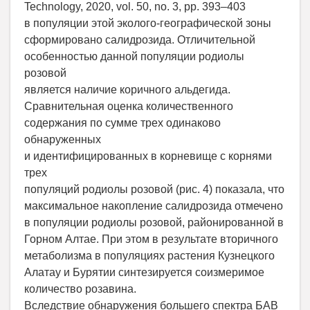
Technology, 2020, vol. 50, no. 3, pp. 393–403
в популяции этой эколого-географической зоны
сформировано салидрозида. Отличительной
особенностью данной популяции родиолы
розовой
является наличие коричного альдегида.
Сравнительная оценка количественного
содержания по сумме трех одинаково
обнаруженных
и идентифицированных в корневище с корнями
трех
популяций родиолы розовой (рис. 4) показала, что
максимальное накопление салидрозида отмечено
в популяции родиолы розовой, районированной в
Горном Алтае. При этом в результате вторичного
метаболизма в популяциях растения Кузнецкого
Алатау и Бурятии синтезируется соизмеримое
количество розавина.
Вследствие обнаружения большего спектра БАВ