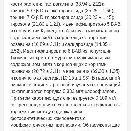
части растения: астрагалина (38,94 ± 2,21);
трицин-5-О-β-D-глюкопиранозида (35,25 ± 1,66);
трицин-7-О-β-D-глюкопиранозида (30,23 ± 1,45);
тирозола (21,80 ± 1,21). Идентифицировано 5 БАВ
из популяции Кузнецкого Алатау с максимальным
содержанием (мг/г) в корневищах с корнями
розавина (16,89 ± 2,11) и салидрозида (14,35 ±
2,52). Идентифицировано 6 БАВ из популяции
Тункинских хребтов Бурятии с максимальным
содержанием (мг/г) в корневищах с корнями
розавина (20,72 ± 2,11), метилгалата (39,00 ± 1,05)
и коричного альдегида (10,15 ± 1,93). В надземной
биомассе родиолы розовой изучаемых популяций
накапливается порядка 0,333 мг/г хлорофиллов.
При этом каротиноидов синтезируется 0,109 мг/г
по трем популяциям. Установлены коэффициенты
корреляции между содержанием
фотосинтетических компонентов с
морфометрическим признаками. Обнаружены две