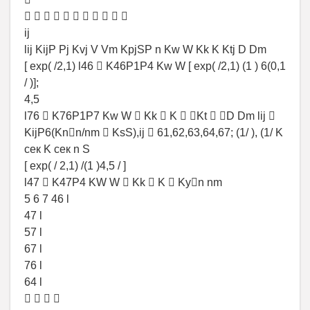
          
ij
lij KijP Pj Kvj V Vm KpjSP n Kw W Kk K Ktj D Dm
[ exp( /2,1) l46  K46P1P4 Kw W [ exp( /2,1) (1 ) 6(0,1
/ )];
4,5
l76  K76P1P7 Kw W  Kk  K  Kt  D Dm lij 
KijP6(Knn/nm  KsS),ij  61,62,63,64,67; (1/ ), (1/ K
сек K сек n S
[ exp( / 2,1) /(1 )4,5 / ]
l47  K47P4 KW W  Kk  K  Kyn nm
5 6 7 46 l
47 l
57 l
67 l
76 l
64 l
   