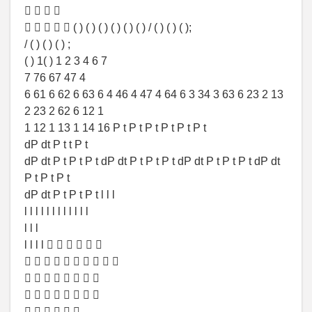
   
     ( ) ( ) ( ) ( ) ( ) ( ) / ( ) ( ) ( );
/ ( ) ( ) ( ) ;
( ) 1( ) 1 2 3 4 6 7
7 76 67 47 4
6 61 6 62 6 63 6 4 46 4 47 4 64 6 3 34 3 63 6 23 2 13
2 23 2 62 6 12 1
1 12 1 13 1 14 16 P t P t P t P t P t P t
dP dt P t t P t
dP dt P t P t P t dP dt P t P t P t dP dt P t P t P t dP dt
P t P t P t
dP dt P t P t P t l l l
l l l l l l l l l l l l
l l l
l l l l      
         
       
       
     