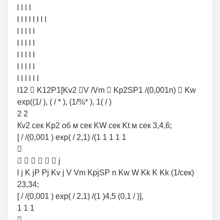
l l l l
l l l l l l l l
l l l l l
l l l l l
l l l l l
l l l l l
l l l l l l
l12  K12P1[Kv2 V /Vm  Kp2SP1 /(0,001n)  Kw
exp((1/ ), ( / * ), (1/%* ), 1( / )
2 2
Кv2 сек Kp2 об м сек KW сек Kt м сек 3,4,6;
[ / /(0,001 ) exp( / 2,1) /(1 1 1 1 1

      j
l j K jP Pj Kv j V Vm KpjSP n Kw W Kk K Kk (1/сек)
23,34;
[ / /(0,001 ) exp( / 2,1) /(1 )4,5 (0,1 / )],
1 1 1
