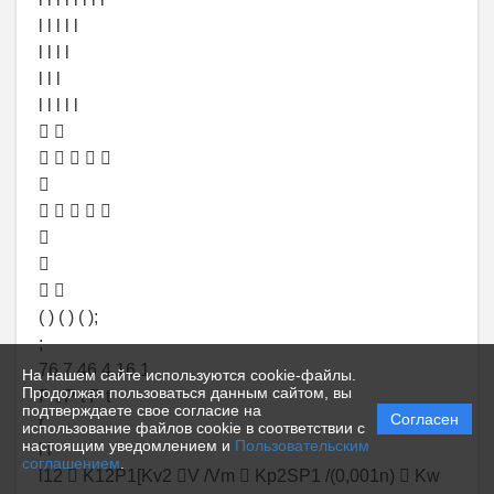
l l l l l
l l l l
l l l
l l l l l
 
    

    


 
( ) ( ) ( );
;
76 7 46 4 16 1
На нашем сайте используются cookie-файлы.
Продолжая пользоваться данным сайтом, вы
P t P t P t
подтверждаете свое согласие на
Согласен
t
использование файлов cookie в соответствии с
настоящим уведомлением и
Пользовательским
l l
соглашением
.
l12  K12P1[Kv2 V /Vm  Kp2SP1 /(0,001n)  Kw