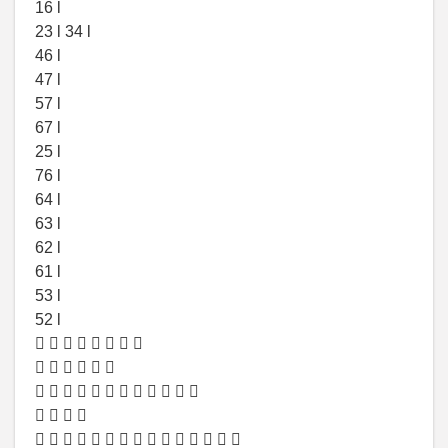
16 l
23 l 34 l
46 l
47 l
57 l
67 l
25 l
76 l
64 l
63 l
62 l
61 l
53 l
52 l
       
     
           
   
              