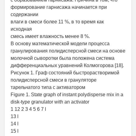
формирование гарнисажа начинается при
содержании
влаги в смеси более 11 %, в то время как
исходная
смесь имеет влажность менее 8 %.
В основу математической модели процесса
гранулирования полидисперсной смеси на основе
молочной сыворотки была положена система
дифференциальных уравнений Колмогорова [18].
Рисунок 1. Граф состояний быстрорастворимой
полидисперсной смеси в грануляторе
тарельчатого типа с активатором
Figure 1. State graph of instant polydisperse mix in a
disk-type granulator with an activator
1 12 2 3 4 5 6 7 l
13 l
14 l
15 l