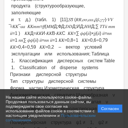
продукта (структурообразующие,
заполняющие
и т. д.) (табл. 1) [11];𝑆𝑆̅ (𝑅𝑅,𝜎𝜎,𝛼𝛼,𝛽𝛽,𝛾𝛾)∙𝑉𝑉
̅=𝐾𝐾 ̅∙𝑎𝑎 𝐾𝐾𝑚𝑚=𝑓𝑓(𝑀𝑀Д;ФД;𝐷𝐷Д;ИД;𝐻𝐻Д;∑ 𝑇𝑇𝑖𝑖 𝑚𝑚
𝑖𝑖=1 ) 𝐾𝐾Д=𝐾𝐾И∙𝐾𝐾В∙𝐾𝐾С 𝐾𝐾=∑ 𝜙𝜙(𝑖𝑖)×𝑗𝑗(𝑖𝑖) 𝑖𝑖=𝑛𝑛
𝑖𝑖=1 𝑛𝑛∑ 𝜙𝜙(𝑖𝑖) 𝑖𝑖=𝑛𝑛 𝑖𝑖=1 𝐾𝐾=0,8÷1 𝐾𝐾=0,6÷0,79
𝐾𝐾=0,4÷0,59 𝐾𝐾=0,2 – вектор условий
эксплуатации или использования; Таблица
1. Классификация дисперсных систем Table
1. Classification of disperse systems
Признаки дисперсной структуры
Тип структуры дисперсной системы
Форма частиц Изометрическая структура
Анизометрическая структура Шарообразная ν
На нашем сайте используются cookie-файлы.
= 1 Пластинчатая ν << 1 Игольчатая ν
Продолжая пользоваться данным сайтом, вы
подтверждаете свое согласие на
>> 1 Размер частиц Монодисперсная
Согласен
использование файлов cookie в соответствии с
структура ψ1 = ψ2 = ψ3 = 1
настоящим уведомлением и
Пользовательским
соглашением
.
Полидисперсная структура ψ1 ≠ 1, ψ2 ≠