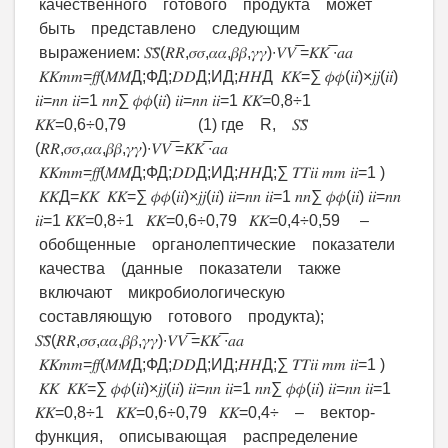
качественного готового продукта может
быть представлено следующим
выражением: 𝑆𝑆̅(𝑅𝑅,𝜎𝜎,𝛼𝛼,𝛽𝛽,𝛾𝛾)∙𝑉𝑉 ̅=𝐾𝐾 ̅∙𝑎𝑎
𝐾𝐾𝑚𝑚=𝑓𝑓(𝑀𝑀Д;ФД;𝐷𝐷Д;ИД;𝐻𝐻Д 𝐾𝐾=∑ 𝜙𝜙(𝑖𝑖)×𝑗𝑗(𝑖𝑖)
𝑖𝑖=𝑛𝑛 𝑖𝑖=1 𝑛𝑛∑ 𝜙𝜙(𝑖𝑖) 𝑖𝑖=𝑛𝑛 𝑖𝑖=1 𝐾𝐾=0,8÷1
𝐾𝐾=0,6÷0,79 (1) где R, 𝑆𝑆̅
(𝑅𝑅,𝜎𝜎,𝛼𝛼,𝛽𝛽,𝛾𝛾)∙𝑉𝑉 ̅=𝐾𝐾 ̅∙𝑎𝑎
𝐾𝐾𝑚𝑚=𝑓𝑓(𝑀𝑀Д;ФД;𝐷𝐷Д;ИД;𝐻𝐻Д;∑ 𝑇𝑇𝑖𝑖 𝑚𝑚 𝑖𝑖=1 )
𝐾𝐾Д=𝐾𝐾 𝐾𝐾=∑ 𝜙𝜙(𝑖𝑖)×𝑗𝑗(𝑖𝑖) 𝑖𝑖=𝑛𝑛 𝑖𝑖=1 𝑛𝑛∑ 𝜙𝜙(𝑖𝑖) 𝑖𝑖=𝑛𝑛
𝑖𝑖=1 𝐾𝐾=0,8÷1 𝐾𝐾=0,6÷0,79 𝐾𝐾=0,4÷0,59 –
обобщенные органолептические показатели
качества (данные показатели также
включают микробиологическую
составляющую готового продукта);
𝑆𝑆̅(𝑅𝑅,𝜎𝜎,𝛼𝛼,𝛽𝛽,𝛾𝛾)∙𝑉𝑉 ̅=𝐾𝐾 ̅∙𝑎𝑎
𝐾𝐾𝑚𝑚=𝑓𝑓(𝑀𝑀Д;ФД;𝐷𝐷Д;ИД;𝐻𝐻Д;∑ 𝑇𝑇𝑖𝑖 𝑚𝑚 𝑖𝑖=1 )
𝐾𝐾 𝐾𝐾=∑ 𝜙𝜙(𝑖𝑖)×𝑗𝑗(𝑖𝑖) 𝑖𝑖=𝑛𝑛 𝑖𝑖=1 𝑛𝑛∑ 𝜙𝜙(𝑖𝑖) 𝑖𝑖=𝑛𝑛 𝑖𝑖=1
𝐾𝐾=0,8÷1 𝐾𝐾=0,6÷0,79 𝐾𝐾=0,4÷ – вектор-
функция, описывающая распределение