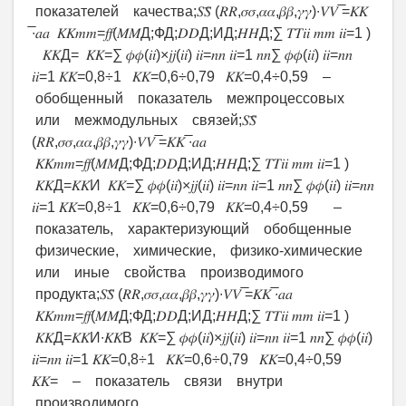
показателей качества;𝑆𝑆̅ (𝑅𝑅,𝜎𝜎,𝛼𝛼,𝛽𝛽,𝛾𝛾)∙𝑉𝑉 ̅=𝐾𝐾
̅∙𝑎𝑎 𝐾𝐾𝑚𝑚=𝑓𝑓(𝑀𝑀Д;ФД;𝐷𝐷Д;ИД;𝐻𝐻Д;∑ 𝑇𝑇𝑖𝑖 𝑚𝑚 𝑖𝑖=1 )
𝐾𝐾Д= 𝐾𝐾=∑ 𝜙𝜙(𝑖𝑖)×𝑗𝑗(𝑖𝑖) 𝑖𝑖=𝑛𝑛 𝑖𝑖=1 𝑛𝑛∑ 𝜙𝜙(𝑖𝑖) 𝑖𝑖=𝑛𝑛
𝑖𝑖=1 𝐾𝐾=0,8÷1 𝐾𝐾=0,6÷0,79 𝐾𝐾=0,4÷0,59 –
обобщенный показатель межпроцессовых
или межмодульных связей;𝑆𝑆̅
(𝑅𝑅,𝜎𝜎,𝛼𝛼,𝛽𝛽,𝛾𝛾)∙𝑉𝑉 ̅=𝐾𝐾 ̅∙𝑎𝑎
𝐾𝐾𝑚𝑚=𝑓𝑓(𝑀𝑀Д;ФД;𝐷𝐷Д;ИД;𝐻𝐻Д;∑ 𝑇𝑇𝑖𝑖 𝑚𝑚 𝑖𝑖=1 )
𝐾𝐾Д=𝐾𝐾И 𝐾𝐾=∑ 𝜙𝜙(𝑖𝑖)×𝑗𝑗(𝑖𝑖) 𝑖𝑖=𝑛𝑛 𝑖𝑖=1 𝑛𝑛∑ 𝜙𝜙(𝑖𝑖) 𝑖𝑖=𝑛𝑛
𝑖𝑖=1 𝐾𝐾=0,8÷1 𝐾𝐾=0,6÷0,79 𝐾𝐾=0,4÷0,59 –
показатель, характеризующий обобщенные
физические, химические, физико-химические
или иные свойства производимого
продукта;𝑆𝑆̅ (𝑅𝑅,𝜎𝜎,𝛼𝛼,𝛽𝛽,𝛾𝛾)∙𝑉𝑉 ̅=𝐾𝐾 ̅∙𝑎𝑎
𝐾𝐾𝑚𝑚=𝑓𝑓(𝑀𝑀Д;ФД;𝐷𝐷Д;ИД;𝐻𝐻Д;∑ 𝑇𝑇𝑖𝑖 𝑚𝑚 𝑖𝑖=1 )
𝐾𝐾Д=𝐾𝐾И∙𝐾𝐾В 𝐾𝐾=∑ 𝜙𝜙(𝑖𝑖)×𝑗𝑗(𝑖𝑖) 𝑖𝑖=𝑛𝑛 𝑖𝑖=1 𝑛𝑛∑ 𝜙𝜙(𝑖𝑖)
𝑖𝑖=𝑛𝑛 𝑖𝑖=1 𝐾𝐾=0,8÷1 𝐾𝐾=0,6÷0,79 𝐾𝐾=0,4÷0,59
𝐾𝐾= – показатель связи внутри
производимого