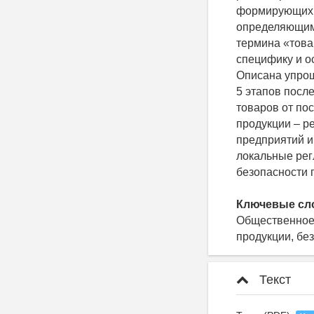
формирующих к
определяющим
термина «това
специфику и о
Описана упрощ
5 этапов посл
товаров от по
продукции – р
предприятий и
локальные рег
безопасности 
Ключевые сл
Общественное 
продукции, бе
Текст