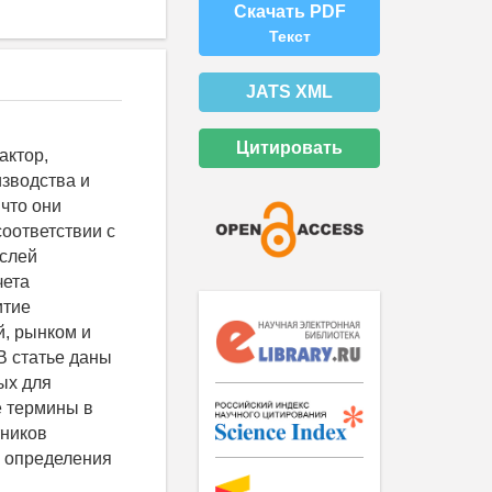
Скачать PDF
Текст
JATS XML
Цитировать
актор,
зводства и
что они
оответствии с
аслей
чета
итие
й, рынком и
В статье даны
ых для
е термины в
тников
е определения