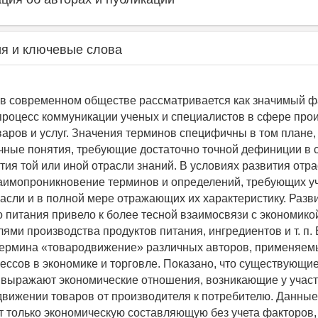
я и ключевые слова
в современном обществе рассматривается как значимый ф
роцесс коммуникации ученых и специалистов в сфере прои
аров и услуг. Значения терминов специфичны в том плане, 
ные понятия, требующие достаточно точной дефиниции в с
тия той или иной отрасли знаний. В условиях развития отр
аимопроникновение терминов и определений, требующих у
асли и в полной мере отражающих их характеристику. Разв
 питания привело к более тесной взаимосвязи с экономико
ями производства продуктов питания, ингредиентов и т. п. 
ермина «товародвижение» различных авторов, применяем
ессов в экономике и торговле. Показано, что существующи
выражают экономические отношения, возникающие у учас
движении товаров от производителя к потребителю. Данны
 только экономическую составляющую без учета факторов,