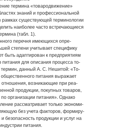
чение термина «товародвижение»
бластях знаний и профессиональной
в рамках существующей терминологии
елить наиболее часто встречающиеся
рмина (табл. 1).
нного перечня имеющихся опре-
ьшей степени учитывает специфику
ет быть адаптирован к предприятиям
 питания для описания процесса то-
термин, данный А. С. Нешитой: «То-
 общественного питания выражает
 отношения, возникающие при реа-
венной продукции, покупных товаров,
г по организации питания». Однако
ление рассматривает только экономи-
ляющую без учета факторов, формиру-
 и безопасность продукции и услуг на
индустрии питания.