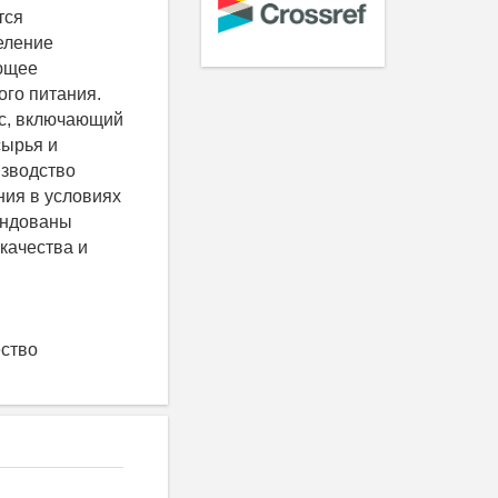
тся
еление
ающее
ого питания.
сс, включающий
сырья и
изводство
ния в условиях
ендованы
качества и
ество