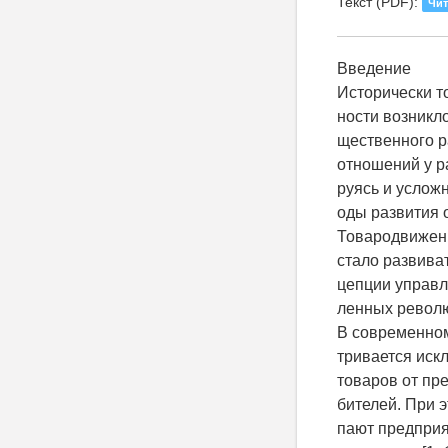
Текст (PDF):
Чит
Введение
Исторически т
ности возникл
щественного р
отношений у р
руясь и услож
оды развития 
Товародвижени
стало развиват
цепции управ
ленных револю
В современно
тривается иск
товаров от пр
бителей. При э
пают предпри