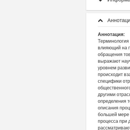
Аннотаци
Аннотация:
Терминология 
влияющий на п
обращения тов
выражают науч
уровнем разви
происходит вз
специфики отр
общественного
другими отрасл
определения т
описания проц
большей мере 
процесса при 
рассматривают