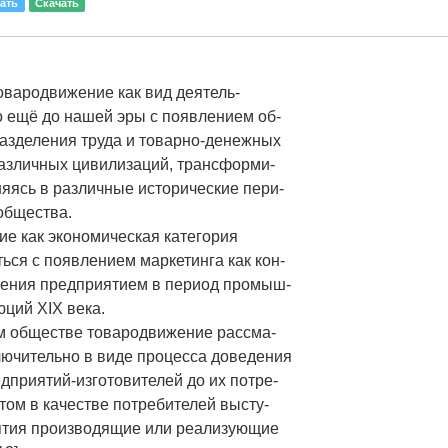
ать
Скачать
овародвижение как вид деятель-
о ещё до нашей эры с появлением об-
азделения труда и товарно-денежных
азличных цивилизаций, трансформи-
няясь в различные исторические пери-
общества.
е как экономическая категория
ься с появлением маркетинга как кон-
ления предприятием в период промыш-
ций XIX века.
м обществе товародвижение рассма-
лючительно в виде процесса доведения
едприятий-изготовителей до их потре-
том в качестве потребителей высту-
ятия производящие или реализующие