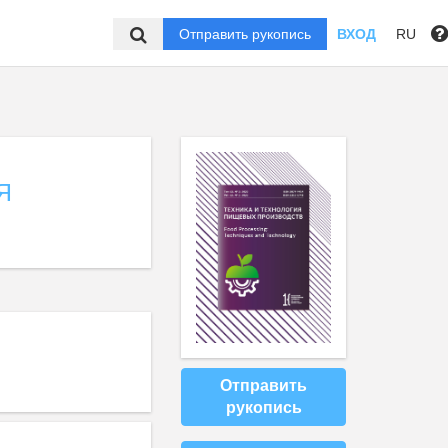
Отправить рукопись
ВХОД
RU
Я
Отправить
рукопись