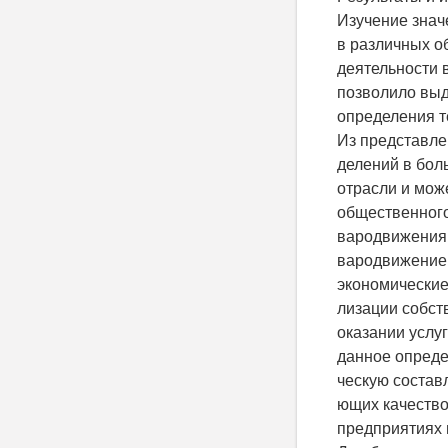
Изучение зна
в различных о
деятельности 
позволило выд
определения те
Из представле
делений в бол
отрасли и мож
общественного
вародвижения 
вародвижение
экономические
лизации собст
оказании услу
данное опреде
ческую состав
ющих качество
предприятиях 