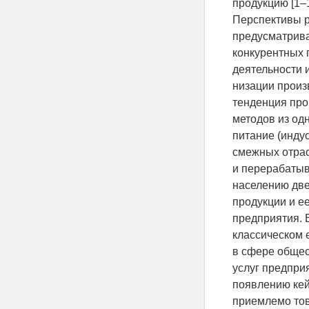
продукцию [1–1
Перспективы 
предусматрив
конкурентных 
деятельности 
низации произ
тенденция про
методов из од
питание (индус
смежных отрас
и перерабаты
населению две
продукции и е
предприятия. 
классическом 
в сфере общес
услуг предпри
появлению кей
приемлемо тов