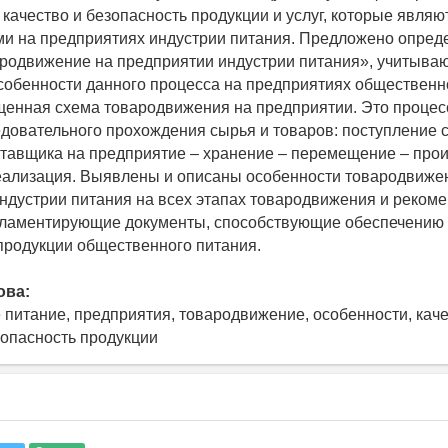
ачество и безопасность продукции и услуг, которые являю
и на предприятиях индустрии питания. Предложено опред
родвижение на предприятии индустрии питания», учитыв
собенности данного процесса на предприятиях общественн
енная схема товародвижения на предприятии. Это проце
едовательного прохождения сырья и товаров: поступление 
ставщика на предприятие – хранение – перемещение – про
еализация. Выявлены и описаны особенности товародвиже
ндустрии питания на всех этапах товародвижения и реком
ламентирующие документы, способствующие обеспечению 
продукции общественного питания.
ова:
питание, предприятия, товародвижение, особенности, кач
зопасность продукции