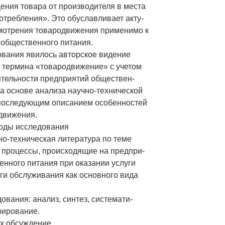
ения товара от производителя в места
отребления». Это обуславливает акту-
мотрения товародвижения применимо к
общественного питания.
вания явилось авторское видение
 термина «товародвижение» с учетом
тельности предприятий обществен-
на основе анализа научно-технической
 последующим описанием особенностей
движения.
тоды исследования
но-техническая литература по теме
 процессы, происходящие на предпри-
енного питания при оказании услуги
уги обслуживания как основного вида
ования: анализ, синтез, системати-
рирование.
их обсуждение