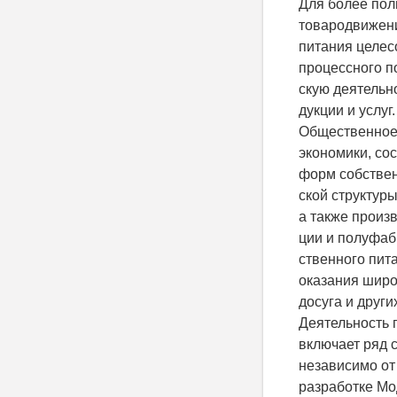
Для более пол
товародвижен
питания целес
процессного п
скую деятельн
дукции и услуг.
Общественное 
экономики, со
форм собствен
ской структур
а также произ
ции и полуфаб
ственного пита
оказания широ
досуга и други
Деятельность 
включает ряд 
независимо от
разработке Мо