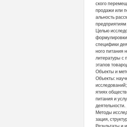
ского перемещ
продажи или п
альность расс
предприятиям 
Целью исследо
формулировки
специфики дея
ного питания 
литературы с
этапов товаро
Объекты и ме
Объекты: науч
исследований;
ятиях обществ
питания и усл
деятельности.
Методы исслед
зация, структу
Результаты и 