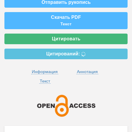
Отправить рукопись
Скачать PDF
Текст
Цитировать
Цитирований:
Информация
Аннотация
Текст