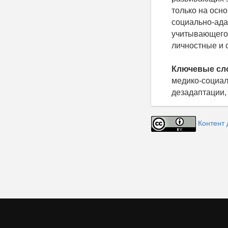
только на осн
социально-ада
учитывающего 
личностные и 
Ключевые сл
медико-социал
дезадаптации,
Контент 