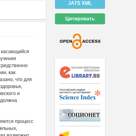
JATS XML
Цитировать
, касающийся
бучения
осредственно
ии, как
зано, что для
здоровья,
ческого и
 должна
ляется процесс
ельных,
иях возможно