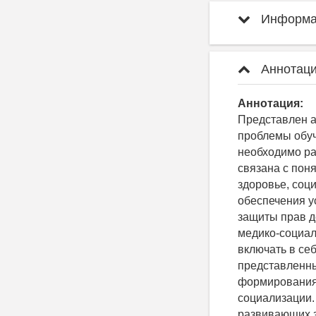
Информац
Аннотаци
Аннотация:
Представлен а
проблемы обуч
необходимо ра
связана с пон
здоровье, соц
обеспечения у
защиты прав д
медико-социал
включать в се
представленны
формирования 
социализации.
развивающих з