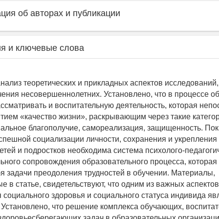
ия об авторах и публикации
я и ключевые слова
нализ теоретических и прикладных аспектов исследований
ения несовершеннолетних. Установлено, что в процессе о
ссматривать и воспитательную деятельность, которая неп
ятием «качество жизни», раскрывающим через такие категор
иальное благополучие, самореализация, защищенность. Пока
спешной социализации личности, сохранения и укрепления 
етей и подростков необходима система психолого-педагоги
ьного сопровождения образовательного процесса, которая
бя задачи преодоления трудностей в обучении. Материалы,
е в статье, свидетельствуют, что одним из важных аспектов
социального здоровья и социального статуса индивида яв
 Установлено, что решение комплекса обучающих, воспитат
доровьесберегающих задач в образовательных организац