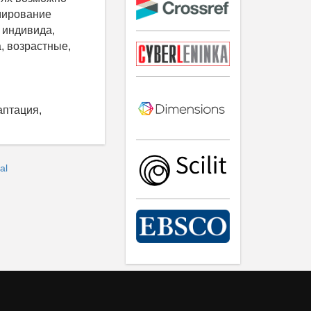
рмирование
 индивида,
, возрастные,
аптация,
al